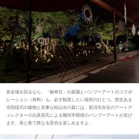
各会場を回るなら、「椿寿荘」の庭園とバンブーアートのコラボ
レーション（有料）も、必ず観賞したい場所のひとつ。歴史ある
寺院様式の建物と見事な枯山水の庭には、新潟市在住のアートデ
ィレクター小出真吾氏による幾何学模様のバンブーアートが並び
ます。昼と夜で異なる景色を楽しめますよ。