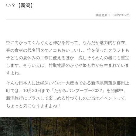
い？【新潟】
最終更新日：
2022/10/21
空に向かってぐんぐんと伸びる竹って、なんだか魅力的な存在。
春の食材の代名詞タケノコもおいしいし、竹を使ったクラフトも
子どもの夏休みの工作に使えるほか、流しそうめんの器にも重宝
します。そういえば、竹取物語のかぐや姫も竹から生まれていま
すよね。
そんな日本人には縁深い竹の一大産地である新潟県南蒲原郡田上
町では、10月30日まで「たがみバンブーブー2022」を開催中。
新潟旅行にプラスして楽しめる竹づくしのご当地イベントって、
ちょっと気になりますよね！