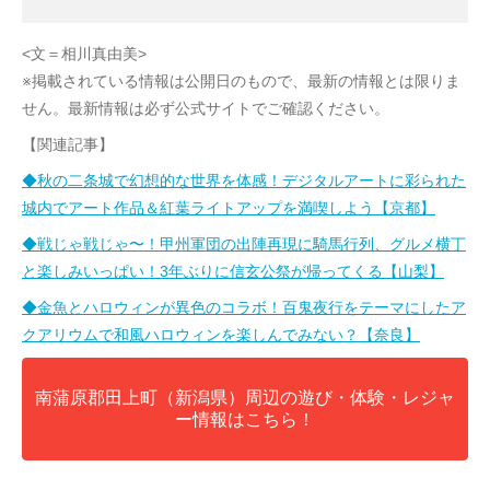
<文＝相川真由美>
※掲載されている情報は公開日のもので、最新の情報とは限りま
せん。最新情報は必ず公式サイトでご確認ください。
【関連記事】
◆秋の二条城で幻想的な世界を体感！デジタルアートに彩られた
城内でアート作品＆紅葉ライトアップを満喫しよう【京都】
◆戦じゃ戦じゃ〜！甲州軍団の出陣再現に騎馬行列、グルメ横丁
と楽しみいっぱい！3年ぶりに信玄公祭が帰ってくる【山梨】
◆金魚とハロウィンが異色のコラボ！百鬼夜行をテーマにしたア
クアリウムで和風ハロウィンを楽しんでみない？【奈良】
南蒲原郡田上町（新潟県）周辺の遊び・体験・レジャ
ー情報はこちら！