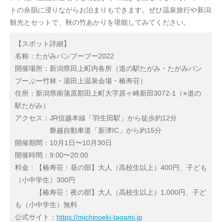
トの余韻に浸りながらお泊まりもできます。ぜひ温泉旅行や新潟
観光とセットで、秋の竹あかりを堪能してみてください。
【スポット詳細】
名称：たがみバンブーブー2022
開催場所：新潟県田上町内各所（道の駅たがみ・たがみバン
ブーぶー竹林・湯田上温泉会場・椿寿荘）
住所：新潟県南蒲原郡田上町大字原ヶ崎新田3072-1（※道の
駅たがみ）
アクセス：JR信越本線「羽生田駅」から徒歩約12分
磐越自動車道「新津IC」から約15分
開催期間：10月1日〜10月30日
開催時間：9:00〜20:00
料金：【椿寿荘：昼の部】大人（高校生以上）400円、子ども
（小中学生）300円
【椿寿荘：夜の部】大人（高校生以上）1,000円、子ど
も（小中学生）無料
公式サイト：
https://michinoeki-tagami.jp