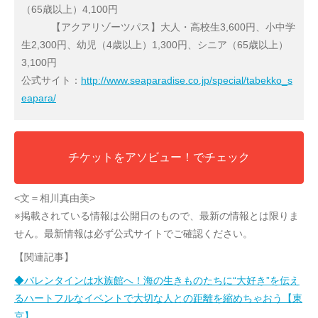
（65歳以上）4,100円
【アクアリゾーツパス】大人・高校生3,600円、小中学
生2,300円、幼児（4歳以上）1,300円、シニア（65歳以上）
3,100円
公式サイト：
http://www.seaparadise.co.jp/special/tabekko_s
eapara/
チケットをアソビュー！でチェック
<文＝相川真由美>
※掲載されている情報は公開日のもので、最新の情報とは限りま
せん。最新情報は必ず公式サイトでご確認ください。
【関連記事】
◆バレンタインは水族館へ！海の生きものたちに“大好き”を伝え
るハートフルなイベントで大切な人との距離を縮めちゃおう【東
京】