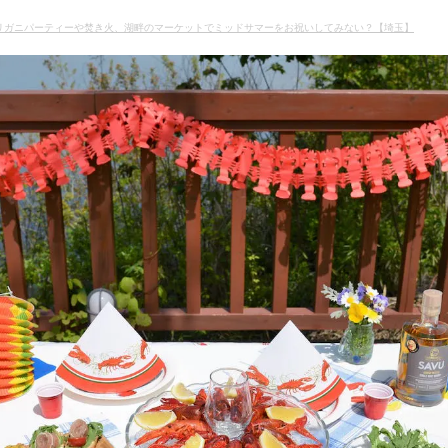
ザリガニパーティーや焚き火、湖畔のマーケットでミッドサマーをお祝いしてみない？【埼玉】