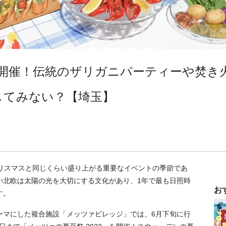
が開催！伝統のザリガニパーティーや焚き
してみない？【埼玉】
クリスマスと同じくらい盛り上がる重要なイベントの季節であ
い北欧は太陽の光を大切にする文化があり、1年で最も日照時
お
す。
ーマにした複合施設「メッツァビレッジ」では、6月下旬に行