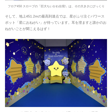
フロア450 スロープの「巨大ちいかわ出現!」は、その大きさにびっくり
そして、地上451.2mの最高到達点では、星がふり注ぐパワース
ポット「星におねがい」が待っています。耳を澄ますと誰かのお
ねがいごとが聞こえるはず！