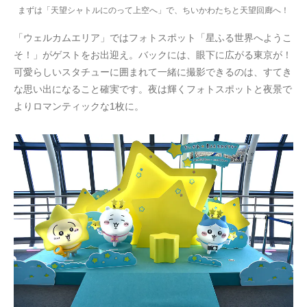
まずは「天望シャトルにのって上空へ」で、ちいかわたちと天望回廊へ！
「ウェルカムエリア」ではフォトスポット「星ふる世界へようこ
そ！」がゲストをお出迎え。バックには、眼下に広がる東京が！
可愛らしいスタチューに囲まれて一緒に撮影できるのは、すてき
な思い出になること確実です。夜は輝くフォトスポットと夜景で
よりロマンティックな1枚に。