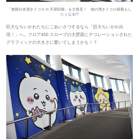
「無限白米湧きドコロ in 天望回廊」を大発見！ 他の湧きドコロ探索もし
たくなる!?
巨大なちいかわたちにごあいさつするなら「巨大ちいかわ出
現！」へ。フロア450 スロープの大壁面にデコレーションされた
グラフィックの大きさに驚いてしまうかも！？