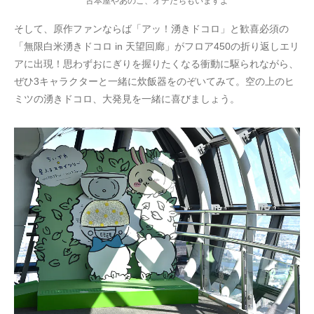
古本屋やあのこ、オデたちもいますよ
そして、原作ファンならば「アッ！湧きドコロ」と歓喜必須の
「無限白米湧きドコロ in 天望回廊」がフロア450の折り返しエリ
アに出現！思わずおにぎりを握りたくなる衝動に駆られながら、
ぜひ3キャラクターと一緒に炊飯器をのぞいてみて。空の上のヒ
ミツの湧きドコロ、大発見を一緒に喜びましょう。