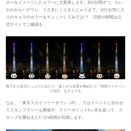
ターをイメージしたカラーに大変身します。約2分間ずつ、ちい
かわからハチワレ、うさぎにくりまんじゅうまで。ぜひお気に入
りのキャラのカラーをチェックしてみては!？ 日程や時間は公
式サイトでご確認を。
真下から迫力たっぷりにみたり、遠くから全景を眺めたり「特別ライティン
グ点灯」もチェクを
なお、「東京スカイツリータウン（R）」ではイベントに合わせ
てスタンプラリーも開催中。ラリーポイント5ヶ所を巡って、ス
タンプを重ねると1つの絵柄が完成します。