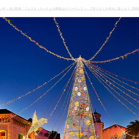
い中！光の祭典「フェスタ・ルーチェ in和歌山マリーナシティ」で冬イルミを存分に楽しもう【和