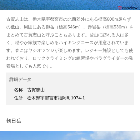
古賀志山は、栃木県宇都宮市の北西郊外にある
標高600m足らず
の
低山。周囲にある御岳（標高546m）、赤岩岳（標高536m）を
まとめて古賀志山と呼ぶこともあります。登山に訪れる人は多
く、穏やか家族で楽しめるハイキングコースが用意されていま
す。春にはヤシオツツジが楽しめます。レジャー施設としても使
われており、ロッククライミングの練習場やパラグライダーの発
着場としても人気です。
詳細データ
名称：古賀志山
住所：栃木県宇都宮市福岡町1074-1
朝日岳