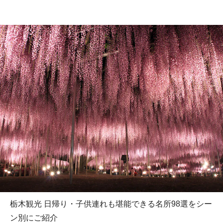
栃木観光 日帰り・子供連れも堪能できる名所98選をシー
ン別にご紹介