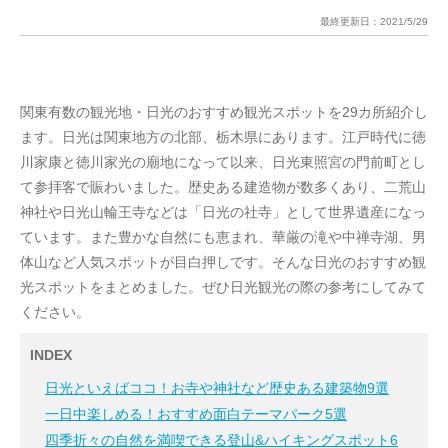
最終更新日：
2021/5/29
関東有数の観光地・日光のおすすめ観光スポットを29カ所紹介し
ます。日光は関東地方の北部、栃木県にあります。江戸時代に徳
川家康と徳川家光の廟地になって以来、日光東照宮の門前町とし
て参拝客で賑わいました。歴史ある建造物が数多くあり、二荒山
神社や日光山輪王寺などは「日光の社寺」として世界遺産になっ
ています。また豊かな自然にも恵まれ、華厳の滝や中禅寺湖、男
体山など人気スポットが目白押しです。そんな日光のおすすめ観
光スポットをまとめました。ぜひ日光観光の際の参考にしてみて
ください。
INDEX
日光といえばココ！お寺や神社など歴史ある建築物9選
一日中楽しめる！おすすめ面白テーマパーク5選
四季折々の自然を満喫できる登山&ハイキングスポット6