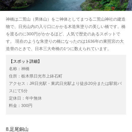
神橋は二荒山（男体山）をご神体としてまつる二荒山神社の建造
物で、日光山内の入り口にかかる木造朱塗りの美しい橋です。橋
を渡るのに300円がかかるほど、人気で歴史のあるスポットで
す。 現在のような朱塗りの橋になったのは1636年の東照宮の大
造替のときで、日本三大奇橋の1つに数えられています。
【スポット詳細】
名称：神橋
住所：栃木県日光市上鉢石町
アクセス：JR日光駅・東武日光駅より徒歩20分または駅前バ
スにて5分
定休日：年中無休
料金：300円
8.足尾銅山