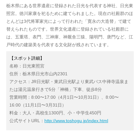
栃木県にある世界遺産に登録された日光を代表する神社、日光東
照宮。徳川家康を祀るために建てられました。現在の社殿群のほ
とんどは3代将軍家光によって行われた「寛永の大造替」で建て
替えられたものです。世界文化遺産に登録されている社殿群に
は、五重塔、表門、三神庫、神厩舎三猿、陽明門、唐門など、江
戸時代の建築美を代表する文化財が残されています。
【スポット詳細】
名称：日光東照宮
住所：栃木県日光市山内2301
アクセス：JR日光駅・東武日光駅より東武バス中禅寺温泉ま
たは湯元温泉行きで5分「神橋」下車、徒歩8分
営業時間：8:00〜17:00（4月1日〜10月31日）、8:00〜
16:00（11月1日〜3月31日）
料金：大人・高校生1300円、小・中学生450円
公式サイトURL：
http://www.toshogu.jp/index.html