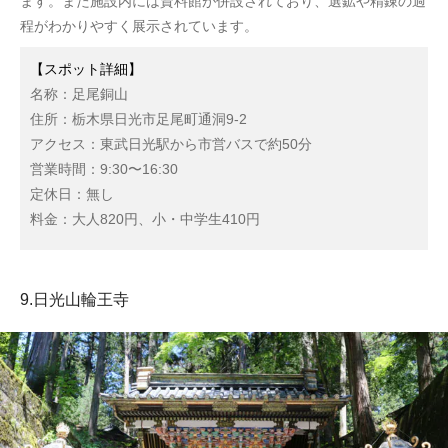
ます。また施設内には資料館が併設されており、選鉱や精錬の過
程がわかりやすく展示されています。
【スポット詳細】
名称：足尾銅山
住所：栃木県日光市足尾町通洞9-2
アクセス：東武日光駅から市営バスで約50分
営業時間：9:30〜16:30
定休日：無し
料金：大人820円、小・中学生410円
9.日光山輪王寺