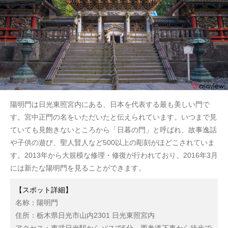
陽明門は日光東照宮内にある、日本を代表する最も美しい門で
す。宮中正門の名をいただいたと伝えられています。いつまで見
ていても見飽きないところから「日暮の門」と呼ばれ、故事逸話
や子供の遊び、聖人賢人など500以上の彫刻がほどこされていま
す。2013年から大規模な修理・修復が行われており、2016年3月
には新たな陽明門を見ることができます。
【スポット詳細】
名称：陽明門
住所：栃木県日光市山内2301 日光東照宮内