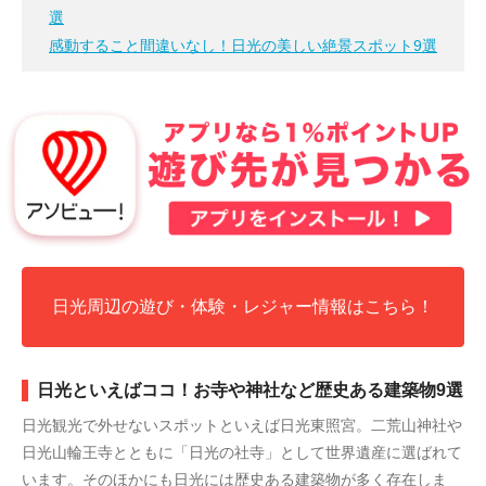
選
感動すること間違いなし！日光の美しい絶景スポット9選
日光周辺の遊び・体験・レジャー情報はこちら！
日光といえばココ！お寺や神社など歴史ある建築物9選
日光観光で外せないスポットといえば日光東照宮。二荒山神社や
日光山輪王寺とともに「日光の社寺」として世界遺産に選ばれて
います。そのほかにも日光には歴史ある建築物が多く存在しま