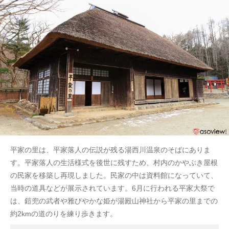
平家の里は、平家落人の伝説が残る湯西川温泉のそばにありま
す。平家落人の生活様式を後世に残すため、村内のかやぶき屋根
の民家を移築し再現しました。民家の中は資料館になっていて、
当時の道具などが展示されています。6月に行われる平家大祭で
は、鎧兜の武者や雅びやかな姫が湯殿山神社から平家の里までの
約2kmの道のりを練り歩きます。