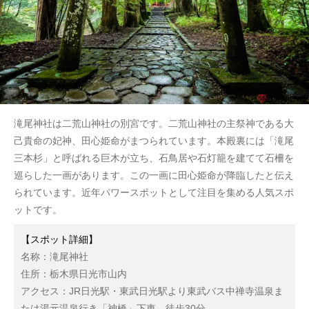
滝尾神社は二荒山神社の別宮です。二荒山神社の主祭神である大
己貴命の妃神、田心姫命がまつられています。本殿裏には「滝尾
三本杉」と呼ばれる巨木が立ち、石鳥居や石灯籠を建てて石柵を
巡らした一画があります。この一画に田心姫命が降臨したと伝え
られています。近年パワースポットとして注目を集める人気スポ
ットです。
【スポット詳細】
名称：滝尾神社
住所：栃木県日光市山内
アクセス：JR日光駅・東武日光駅より東武バス中禅寺温泉ま
たは湯元温泉行き「神橋」下車、徒歩30分