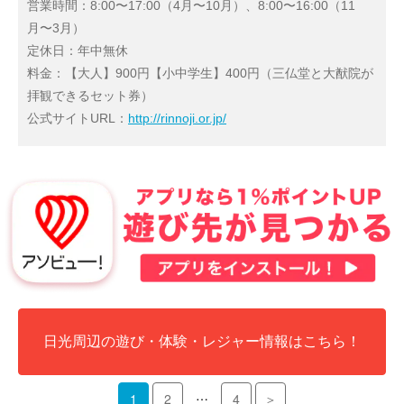
営業時間：8:00〜17:00（4月〜10月）、8:00〜16:00（11
月〜3月）
定休日：年中無休
料金：【大人】900円【小中学生】400円（三仏堂と大猷院が
拝観できるセット券）
公式サイトURL：
http://rinnoji.or.jp/
日光周辺の遊び・体験・レジャー情報はこちら！
…
1
2
4
＞