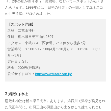
り、2本の杉が寄り添う「夫婦杉」などパワースポットがたくさ
んあります。1999年には「日光の社寺」の一部としてユネスコ
の世界遺産に登録されました。
【スポット詳細】
名称：二荒山神社
住所：栃木県日光市山内2307
アクセス：東武バス「西参道」バス停から徒歩7分
営業時間：8：00〜17：00(4月〜10月)、8：00〜16：00(11
月〜3月)
定休日：なし
料金：200円(拝観料)
公式サイトURL：
http://www.futarasan.jp/
3.湯殿山神社
湯殿山神社は栃木県日光市にあります。湯西川で温泉が発見され
た天正年間に、出羽三山の羽黒山から土を移して建てられまし