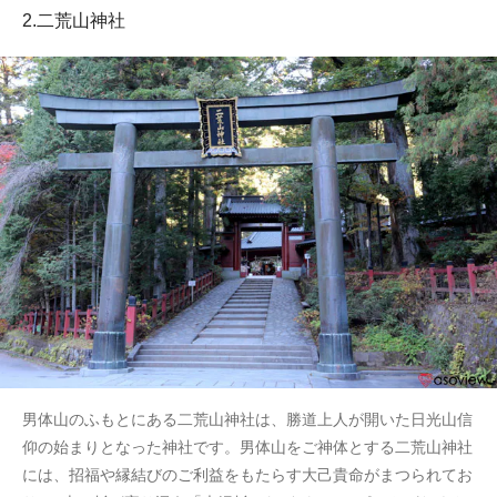
2.二荒山神社
男体山のふもとにある二荒山神社は、勝道上人が開いた日光山信
仰の始まりとなった神社です。男体山をご神体とする二荒山神社
には、招福や縁結びのご利益をもたらす大己貴命がまつられてお