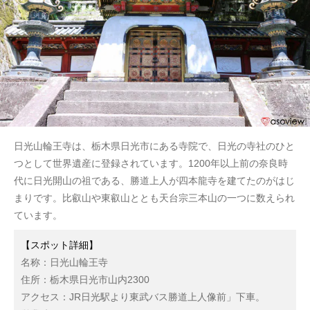
日光山輪王寺は、栃木県日光市にある寺院で、日光の寺社のひと
つとして世界遺産に登録されています。1200年以上前の奈良時
代に日光開山の祖である、勝道上人が四本龍寺を建てたのがはじ
まりです。比叡山や東叡山ととも天台宗三本山の一つに数えられ
ています。
【スポット詳細】
名称：日光山輪王寺
住所：栃木県日光市山内2300
アクセス：JR日光駅より東武バス勝道上人像前」下車。