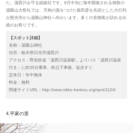
た。湯西川を守る総鎮社です。8月中旬に毎年開催される例祭の
湯殿山大祭礼では、天狗の面をつけた猿田彦を先頭とした大行列
が慈光寺から湯殿山神社へ向かいます。多くの見物客が訪れる伝
統のお祭りです。
【スポット詳細】
名称：湯殿山神社
住所：栃木県日光市湯西川
アクセス：野岩鉄道「湯西川温泉駅」よりバス「湯西川温泉
行き」に約35分乗車、終点下車後、徒歩すぐ
定休日：年中無休
料金：無料
関連サイトURL：http://www.nikko-kankou.org/spot/1124/
4.平家の里