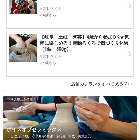
電動ろくろ
4歳から
【岐阜・土岐・陶芸】4歳から参加OK★気
軽に楽しめる！電動ろくろで器づくり体験
（1個・500g）
電動ろくろ
4歳から
店舗のプランをすべて見る(2)
5,300 人以上が体験！
ボイスオブセラミックス
口コミ(106)
岐阜県>恵那・多治見・可児・美濃加茂