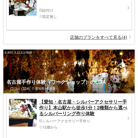
絵付け
指定無し
店舗のプランをすべて見る(4)
9,800 人以上が体験！
名古屋手作り体験（ワークショップ）のLITA
口コミ(334)
愛知県>名古屋
【愛知・名古屋・シルバーアクセサリー手
作り】本山駅から徒歩1分！2種類から選べ
るシルバーリング作り体験
シルバーアクセサリー手作り
12歳から