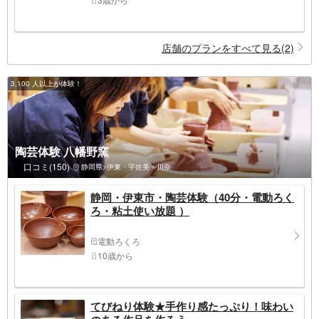
店舗のプランをすべて見る(2)
3,100 人以上が体験！
陶芸体験 八幡野窯
口コミ(150)
静岡県>伊東・宇佐美・川奈
静岡・伊東市・陶芸体験（40分・電動ろく
ろ・粘土使い放題 ）
電動ろくろ
10歳から
てびねり体験★手作り感たっぷり！味わい