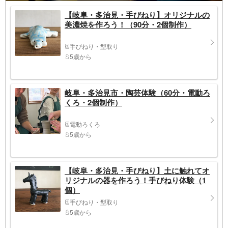
【岐阜・多治見・手びねり】オリジナルの
美濃焼を作ろう！（90分・2個制作）
手びねり・型取り
5歳から
岐阜・多治見市・陶芸体験（60分・電動ろ
くろ・2個制作）
電動ろくろ
5歳から
【岐阜・多治見・手びねり】土に触れてオ
リジナルの器を作ろう！手びねり体験（1
個）
手びねり・型取り
5歳から