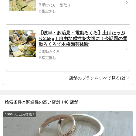
手びねり・型取り
指定無し
【岐阜・多治見・電動ろくろ】土はたっぷ
り2.5kg！自由な感性を大切に！今話題の電
動ろくろで本格陶芸体験
電動ろくろ
指定無し
店舗のプランをすべて見る(2)
検索条件と関連性の高い店舗 146 店舗
5,900 人以上が体験！