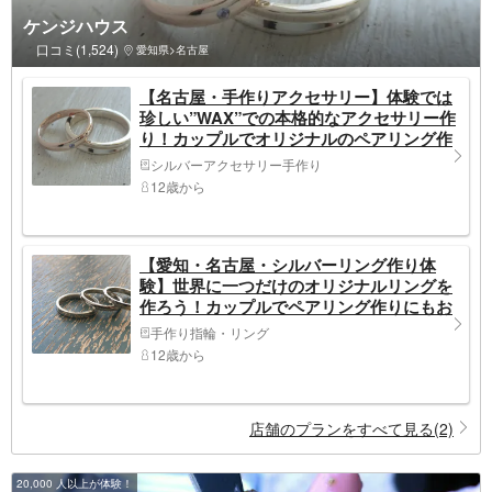
ケンジハウス
口コミ(1,524)
愛知県>名古屋
【名古屋・手作りアクセサリー】体験では
珍しい”WAX”での本格的なアクセサリー作
り！カップルでオリジナルのペアリング作
りにも（WAXプラン）
シルバーアクセサリー手作り
12歳から
【愛知・名古屋・シルバーリング作り体
験】世界に一つだけのオリジナルリングを
作ろう！カップルでペアリング作りにもお
すすめ♪（メタルプラン）
手作り指輪・リング
12歳から
店舗のプランをすべて見る(2)
20,000 人以上が体験！