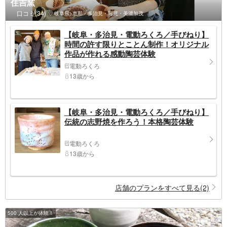
住吉窯
口コミ(34)
岐阜県>恵那・多治見・可児・美濃加茂
【岐阜・多治見・電動ろくろ／手びねり】
時間の許す限りとことん制作！オリジナル
作品が作れる感動陶芸体験
電動ろくろ
13歳から
【岐阜・多治見・電動ろくろ／手びねり】
伝統の志野焼を作ろう！本格陶芸体験
電動ろくろ
13歳から
店舗のプランをすべて見る(2)
500 人以上が体験！