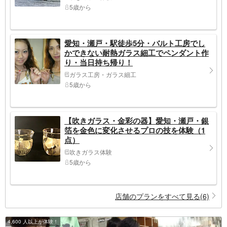
5歳から
愛知・瀬戸・駅徒歩5分・バルト工房でし
かできない耐熱ガラス細工でペンダント作
り・当日持ち帰り！
ガラス工房・ガラス細工
5歳から
【吹きガラス・金彩の器】愛知・瀬戸・銀
箔を金色に変化させるプロの技を体験（1
点）
吹きガラス体験
5歳から
店舗のプランをすべて見る(6)
4,600 人以上が体験！