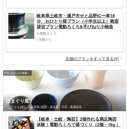
岐阜県土岐市・瀬戸市せと品野IC〜車18
分、おひとり様プラン（小学生以上）教室
貸切プラン電動ろくろ&手びねり小物造
り 2つの体験が楽しめます 冷暖房完備
電動ろくろ
6歳から
店舗のプランをすべて見る(5)
500 人以上が体験！
はまぐり窯
口コミ(41)
岐阜県>恵那・多治見・可児・美濃加茂
【岐阜・土岐・陶芸】2個作れる満足陶芸
体験！電動ろくろで器づくり（2個・1kg ）