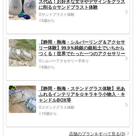
ス代込！お好きな文字やデザインをグラス
に削る☆サンドブラスト体験
サンドブラスト体験
5歳から
【静岡・熱海・シルバーリング＆アクセサ
リー体験】99.9％純銀の銀粘土でいちから
つくる！世界でたった一つのアクセサリー
を！
シルバーアクセサリー手作り
8歳から
【静岡・熱海・ステンドグラス体験】光あ
ふれるインテリアを☆キラキラ小物入・キ
ャンドルBOX等
ステンドグラス体験
10歳から
店舗のプランをすべて見る(3)