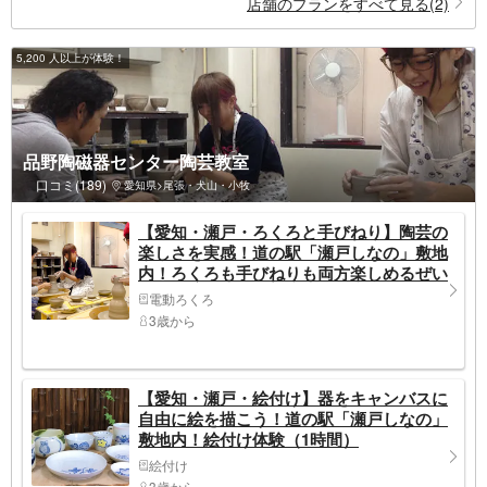
店舗のプランをすべて見る(2)
5,200 人以上が体験！
品野陶磁器センター陶芸教室
口コミ(189)
愛知県>尾張・犬山・小牧
【愛知・瀬戸・ろくろと手びねり】陶芸の
楽しさを実感！道の駅「瀬戸しなの」敷地
内！ろくろも手びねりも両方楽しめるぜい
たく陶芸体験（2時間）
電動ろくろ
3歳から
【愛知・瀬戸・絵付け】器をキャンバスに
自由に絵を描こう！道の駅「瀬戸しなの」
敷地内！絵付け体験（1時間）
絵付け
3歳から