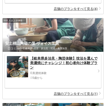
店舗のプランをすべて見る(4)
500 人以上が体験！
安土桃山陶磁の里 ヴォイス工房
口コミ(44)
岐阜県>恵那・多治見・可児・美濃加茂
【岐阜県多治見・陶芸体験】技法を選んで
美濃焼にチャレンジ！初心者向け体験プラ
ン
美濃焼体験
5歳から
店舗のプランをすべて見る(1)
10 人以上が体験！