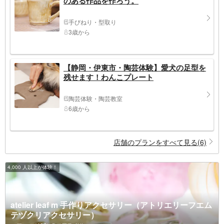
のある作品を作ろう。
手びねり・型取り
3歳から
【静岡・伊東市・陶芸体験】愛犬の足型を
残せます！わんこプレート
陶芸体験・陶芸教室
6歳から
店舗のプランをすべて見る(6)
4,000 人以上が体験！
atelier leaf m 手作りアクセサリー（アトリエリーフエム
テヅクリアクセサリー）