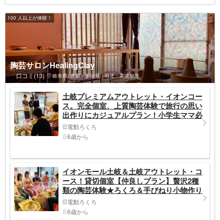
100 人以上が体験！
陶芸サロンHealingClay
口コミ(13)
岐阜県>恵那・多治見・可児・美濃加茂
土岐プレミアムアウトレット・イオンコー
ス。完全個室、上質陶芸体験で旅行の思い
出作りにカジュアルプラン！小学生ママ必
見ファミリー割引あり（土岐・多治見・瀬
電動ろくろ
戸・豊田の4市中心）
6歳から
イオンモール土岐＆土岐アウトレット・コ
ース！貸切個室【仲良しプラン】贅沢2種
類の陶芸体験★ろくろ＆手びねり小物作り
／カップル・グループに人気／せと品野IC
電動ろくろ
～18分
6歳から