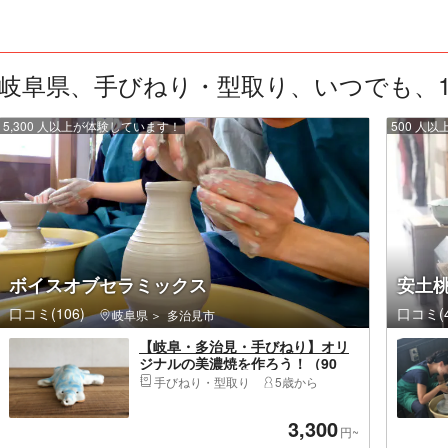
岐阜県、手びねり・型取り、いつでも、1人
5,300 人以上が体験しています！
500 人
ボイスオブセラミックス
安土
口コミ(106)
口コミ(4
岐阜県
多治見市
【岐阜・多治見・手びねり】オリ
ジナルの美濃焼を作ろう！（90
分・2個制作）
手びねり・型取り
5歳から
3,300
円~