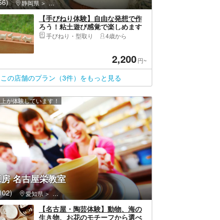
6)
静岡県
伊東市・伊豆高原・城ヶ崎海岸
【手びねり体験】自由な発想で作
ろう！粘土遊び感覚で楽しめます
手びねり・型取り
4歳から
2,200
円~
この店舗のプラン（3件）をもっと見る
 人以上が体験しています！
房 名古屋栄教室
02)
愛知県
中区（名古屋市）・栄・久屋大通・大須観音
【名古屋・陶芸体験】動物、海の
生き物、お花のモチーフから選べ