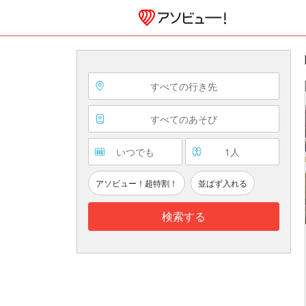
すべての行き先
すべてのあそび
いつでも
1
人
アソビュー！超特割！
並ばず入れる
検索する