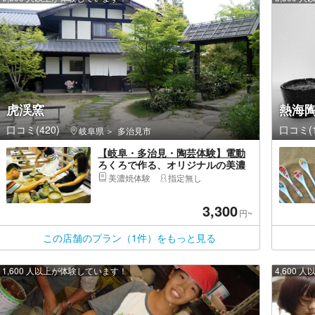
虎渓窯
熱海陶
口コミ(420)
口コミ(1
岐阜県
多治見市
【岐阜・多治見・陶芸体験】電動
ろくろで作る、オリジナルの美濃
焼。趣のある陶芸道場で日本文化
美濃焼体験
指定無し
を感じよう
3,300
円~
この店舗のプラン（1件）をもっと見る
1,600 人以上が体験しています！
4,600