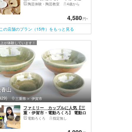
る板皿を手作り♪お一人様・女性同
陶芸体験・陶芸教室
4歳から
士・カップル・ファミリーに
4,580
円~
この店舗のプラン（15件）をもっと見る
 人以上が体験しています！
焼香山
29)
三重県
伊賀市
ファミリー カップルに人気【三
重・伊賀市・電動ろくろ】 電動ロ
クロ 伊賀焼フリーカップ・湯
電動ろくろ
指定無し
呑・茶碗・皿等の中から2個
4,000