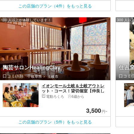
この店舗のプラン（4件）をもっと見る
100 人以上が体験しています！
300 人
陶芸サロンHealingClay
住吉
口コミ(13)
口コミ(3
岐阜県
土岐市
イオンモール土岐＆土岐アウトレ
ット・コース！貸切個室【仲良し
プラン】贅沢2種類の陶芸体験★ろ
電動ろくろ
6歳から
くろ＆手びねり小物作り／カップ
ル・グループに人気／せと品野IC
3,500
～18分
円~
この店舗のプラン（5件）をもっと見る