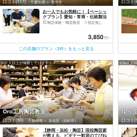
口コミ(117)
口コミ(6
愛知県
常滑市
お一人でもお気軽に！【ベーシッ
クプラン】愛知・常滑・伝統製法
を用いて陶芸作品をつくろう
陶芸体験・陶芸教室
指定無し
3,850
円~
この店舗のプラン（3件）をもっと見る
300 人以上が体験しています！
2,000
Oro工房陶芸教室
ゆう工
口コミ(50)
口コミ(1
静岡県
浜名区（浜松市）
【静岡・浜松・陶芸】現役陶芸家
が教える、ビギナー歓迎のてびね