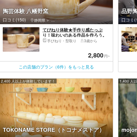
陶芸体験 八幡野窯
品野
口コミ(150)
口コミ(1
静岡県
伊東市・伊豆高原・城ヶ崎海岸
てびねり体験★手作り感たっぷ
り！味わいのある作品を作ろう。
手びねり・型取り
3歳から
2,800
円~
この店舗のプラン（6件）をもっと見る
2,400 人以上が体験しています！
1,400
TOKONAME STORE（トコナメストア）
moj