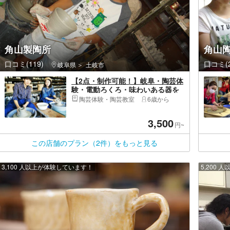
角山製陶所
角山
口コミ(119)
口コミ(2
岐阜県
土岐市
【2点・制作可能！】岐阜・陶芸体
験・電動ろくろ・味わいある器を
普段づかいに。美濃焼作品をつく
陶芸体験・陶芸教室
6歳から
ろう！
3,500
円~
この店舗のプラン（2件）をもっと見る
3,100 人以上が体験しています！
5,200