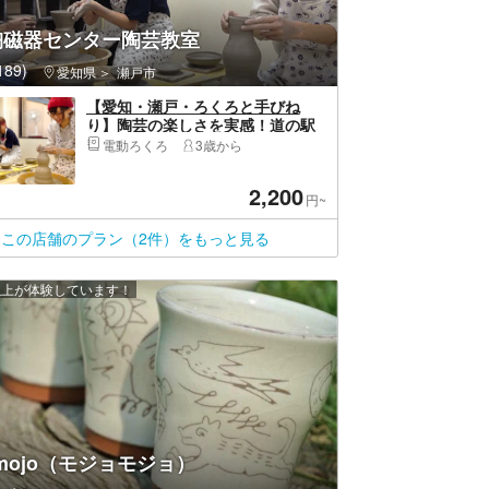
陶磁器センター陶芸教室
89)
愛知県
瀬戸市
【愛知・瀬戸・ろくろと手びね
り】陶芸の楽しさを実感！道の駅
「瀬戸しなの」敷地内！ろくろも
電動ろくろ
3歳から
手びねりも両方楽しめるぜいたく
陶芸体験（2時間）
2,200
円~
この店舗のプラン（2件）をもっと見る
 人以上が体験しています！
omojo（モジョモジョ）