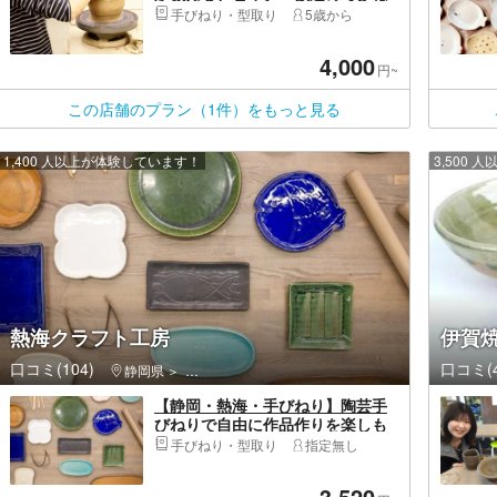
り体験プラン
手びねり・型取り
5歳から
4,000
円~
この店舗のプラン（1件）をもっと見る
1,400 人以上が体験しています！
3,500
熱海クラフト工房
伊賀
口コミ(104)
口コミ(4
静岡県
熱海市・初島・南熱海・多賀・網代
【静岡・熱海・手びねり】陶芸手
びねりで自由に作品作りを楽しも
う！
手びねり・型取り
指定無し
3,520