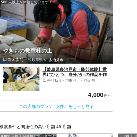
500 人以上が体験しています！
やきもの教室杜の土
口コミ(31)
岐阜県
多治見市
【岐阜県多治見市・陶芸体験】世
界にひとつ、自分だけの作品を作
ろう！手びねり陶芸体験
手びねり・型取り
指定無し
4,000
円~
この店舗のプラン（2件）をもっと見る
検索条件と関連性の高い店舗 45 店舗
9,800 人以上が体験しています！
3,300