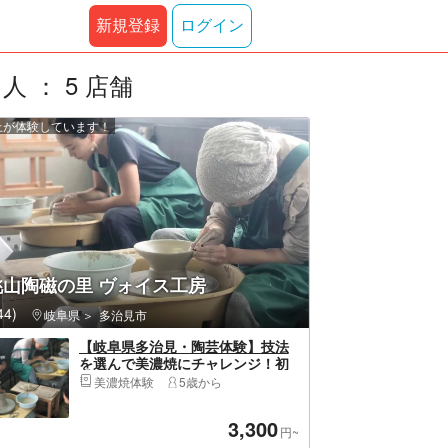
新規登録
ログイン
 ： 5 店舗
以上が体験しています！
桃山陶磁の里 ヴォイス工房
4)
岐阜県
多治見市
【岐阜県多治見・陶芸体験】技法
を選んで美濃焼にチャレンジ！初
心者向け体験プラン
美濃焼体験
5歳から
3,300
円~