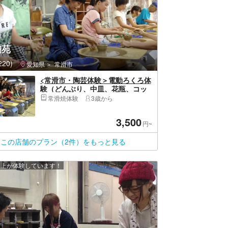
陶苑
20)
愛知県
常滑市
<常滑市・陶芸体験＞電動ろくろ体
験（どんぶり、中皿、花瓶、コッ
プなど作れます）初めての方でも
常滑焼体験
3歳から
安心プラン
3,500
円~
この店舗のプラン（2件）をもっと見る
 人以上が体験しています！