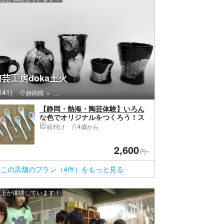
芸工房doka土火
41)
静岡県
熱海市・初島・南熱海・多賀・網代
【静岡・熱海・陶芸体験】いろん
な色でオリジナルをつくろう！ス
プーン絵付けコース
絵付け
4歳から
2,600
円~
この店舗のプラン（4件）をもっと見る
 人以上が体験しています！