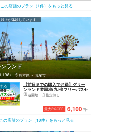
この店舗のプラン（1件）をもっと見る
00 人以上が体験しています！
ーンランド
,198)
熊本県
荒尾市
【前日までの購入でお得】グリー
入れる
ンランド遊園地(九州)フリーパスセ
ット券
遊園地
指定無し
6,100
最大
2
%OFF!
円~
この店舗のプラン（18件）をもっと見る