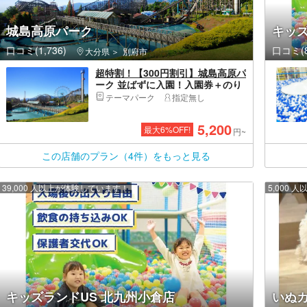
城島高原パーク
キッズ
口コミ(1,736)
口コミ(8
大分県
別府市
超特割！【300円割引】城島高原パ
ーク 並ばずに入園！入園券＋のり
ものパス券
テーマパーク
指定無し
5,200
最大
6
%OFF!
円~
この店舗のプラン（4件）をもっと見る
39,000 人以上が体験しています！
5,000
キッズランドUS 北九州小倉店
いぬカ