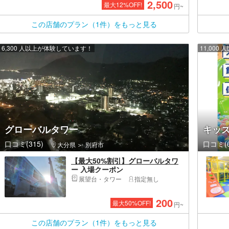
2,500
最大
12
%OFF!
円~
この店舗のプラン（1件）をもっと見る
6,300 人以上が体験しています！
11,00
グローバルタワー
キッズ
口コミ(315)
口コミ(6
大分県
別府市
【最大50%割引】グローバルタワ
ー 入場クーポン
展望台・タワー
指定無し
200
最大
50
%OFF!
円~
この店舗のプラン（1件）をもっと見る