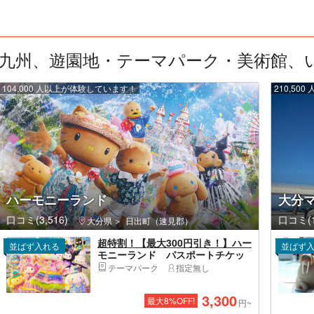
九州、遊園地・テーマパーク・美術館、いつ
104,000 人以上が体験しています！
210,5
ハーモニーランド
大分
口コミ(3,516)
口コミ(1
大分県
日出町（速見郡）
超特割！【最大300円引き！】ハー
並ばず入れる
並ばず
モニーランド パスポートチケッ
ト
テーマパーク
指定無し
3,300
最大
8
%OFF!
円~