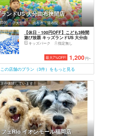
ランドUS 大分由布挾間店
59)
大分県
由布市・湯布院・湯平
【休日・100円OFF】こども3時間
遊び放題 キッズランドUS 大分由
布挾間店
キッズパーク
指定無し
1,200
最大
7
%OFF!
円~
この店舗のプラン（3件）をもっと見る
 人以上が体験しています！
フェRio イオンモール福岡店