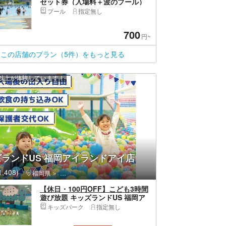
セット券（入場料＋波のプール）
プール
指定無し
700
円~
この店舗のプラン（5件）をもっと見る
0 人以上が体験しています！
ランドUS 福岡アイランドアイ店
,408)
福岡県
東区（福岡市）・香椎・海の中道
【休日・100円OFF】こども3時間
遊び放題 キッズランドUS 福岡ア
イランドアイ店
キッズパーク
指定無し