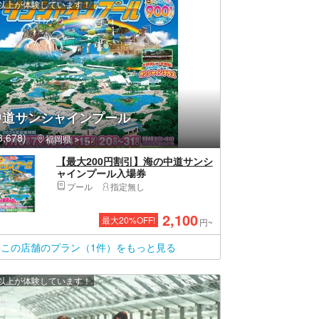
0 人以上が体験しています！
中道サンシャインプール
,678)
福岡県
東区（福岡市）・香椎・海の中道
【最大200円割引】海の中道サンシ
ャインプール入場券
プール
指定無し
2,100
最大
20
%OFF!
円~
この店舗のプラン（1件）をもっと見る
0 人以上が体験しています！