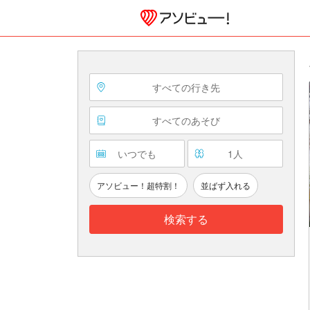
すべての行き先
すべてのあそび
いつでも
1
人
アソビュー！超特割！
並ばず入れる
検索する