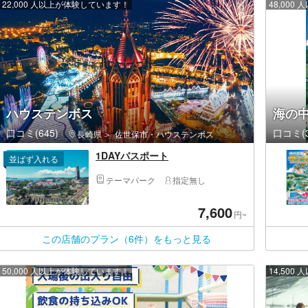
22,000 人以上が体験しています！
48,00
ハウステンボス
海の
口コミ(645)
口コミ(3
長崎県
佐世保市・ハウステンボス
1DAYパスポート
並ばず入れる
テーマパーク
指定無し
7,600
円~
この店舗のプラン（6件）をもっと見る
50,000 人以上が体験しています！
14,50