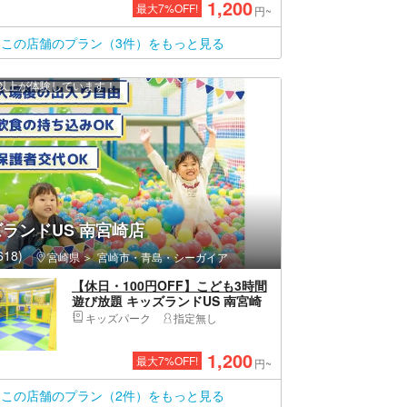
1,200
最大
7
%OFF!
円~
この店舗のプラン（3件）をもっと見る
0 人以上が体験しています！
ランドUS 南宮崎店
18)
宮崎県
宮崎市・青島・シーガイア
【休日・100円OFF】こども3時間
遊び放題 キッズランドUS 南宮崎
店
キッズパーク
指定無し
1,200
最大
7
%OFF!
円~
この店舗のプラン（2件）をもっと見る