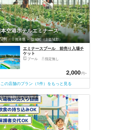
熊本空港ホテルエミナース
28)
熊本県
益城町（上益城郡）
エミナースプール 前売り入場チ
ケット
プール
指定無し
2,000
円~
この店舗のプラン（1件）をもっと見る
0 人以上が体験しています！