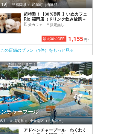
19)
福岡県
粕屋町（糟屋郡）
超特割！【30％割引】いぬカフェ
Rio 福岡店（ドリンク飲み放題＋
犬おやつ付き）
犬カフェ
指定無し
1,155
最大
30
%OFF!
円~
この店舗のプラン（1件）をもっと見る
 人以上が体験しています！
ベンチャープール
0)
福岡県
小倉南区（北九州市）
アドベンチャープール わくわく