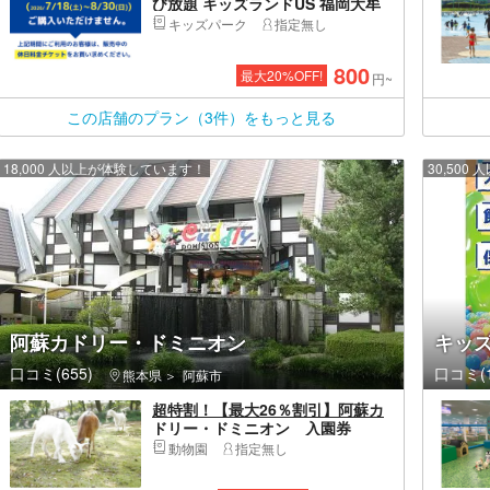
び放題 キッズランドUS 福岡大牟
田店
キッズパーク
指定無し
800
最大
20
%OFF!
円~
この店舗のプラン（3件）をもっと見る
18,000 人以上が体験しています！
30,50
阿蘇カドリー・ドミニオン
キッズ
口コミ(655)
口コミ(1
熊本県
阿蘇市
超特割！【最大26％割引】阿蘇カ
ドリー・ドミニオン 入園券
2026/4～
動物園
指定無し