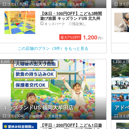
口コミ(1,828)
口コミ(1
福岡県
小倉南区（北九州市）
【休日・100円OFF】こども3時間
遊び放題 キッズランドUS 北九州
小倉店
キッズパーク
指定無し
1,200
最大
7
%OFF!
円~
この店舗のプラン（3件）をもっと見る
8,000 人以上が体験しています！
5,400
キッズランドUS 福岡大牟田店
アド
口コミ(504)
口コミ(5
福岡県
大牟田市
【平日・200円OFF】こども1日遊