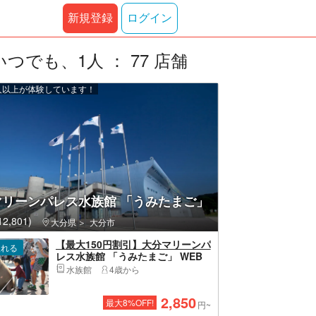
新規登録
ログイン
でも、1人 ： 77 店舗
00 人以上が体験しています！
マリーンパレス水族館 「うみたまご」
2,801)
大分県
大分市
【最大150円割引】大分マリーンパ
入れる
レス水族館 「うみたまご」 WEB
チケット（入館）
水族館
4歳から
2,850
最大
8
%OFF!
円~