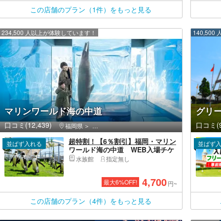
この店舗のプラン（1件）をもっと見る
234,500 人以上が体験しています！
140,5
マリンワールド海の中道
グリ
口コミ(12,439)
口コミ(9
福岡県
東区（福岡市）・香椎・海の中道
超特割！【6％割引】福岡・マリン
並ばず入れる
並ばず
ワールド海の中道 WEB入場チケ
ット（大人2名ペア券）
水族館
指定無し
4,700
最大
6
%OFF!
円~
この店舗のプラン（4件）をもっと見る