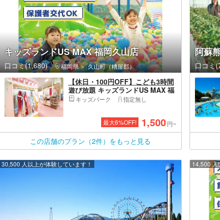
キッズランドUS MAX 福岡久山店
阿蘇
口コミ(1,680)
口コミ(7
福岡県
久山町（糟屋郡）
【休日・100円OFF】こども3時間
遊び放題 キッズランドUS MAX 福
岡久山店
キッズパーク
指定無し
1,500
最大
6
%OFF!
円~
この店舗のプラン（2件）をもっと見る
30,500 人以上が体験しています！
14,50