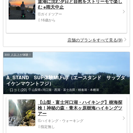
道湖に沈む夕日と自然をストリーモで楽し
む ※雨天中止
ガイドツアー
16歳から
店舗のプランをすべて見る(9)
300 人以上が体験！
A_STAND SUP体験Mt,Fuji（エースタンド サップタ
イケンマウントフジ）
口コミ(20)
山梨県>河口湖・西湖・富士吉田・精進湖・本栖湖
【山梨・富士河口湖・ハイキング】樹海探
検！神秘の森・青木ヶ原樹海ハイキングツ
アー
ハイキング・ウォーキング
指定無し