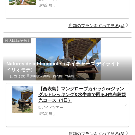
指定無し
店舗のプランをすべて見る(4)
10 人以上が体験！
Natures delight iriomote（ネイチャーズ ディライト
イリオモテ）
口コミ(3)
沖縄県>石垣島・西表島・竹富島
【西表島】マングローブカヤックorジャン
グルトレッキング&水牛車で回る♪由布島観
光コース（1日）
ガイドツアー
指定無し
店舗のプランをすべて見る(3)