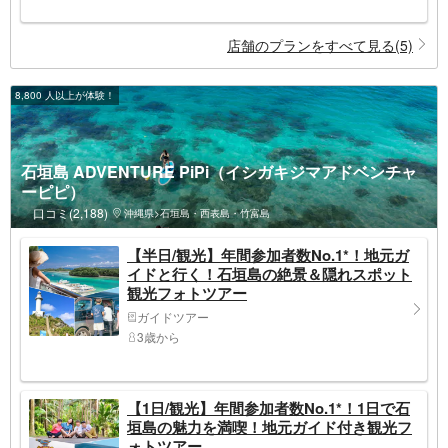
店舗のプランをすべて見る(5)
8,800 人以上が体験！
石垣島 ADVENTURE PiPi（イシガキジマアドベンチャ
ーピピ）
口コミ(2,188)
沖縄県>石垣島・西表島・竹富島
【半日/観光】年間参加者数No.1*！地元ガ
イドと行く！石垣島の絶景＆隠れスポット
観光フォトツアー
ガイドツアー
3歳から
【1日/観光】年間参加者数No.1*！1日で石
垣島の魅力を満喫！地元ガイド付き観光フ
ォトツアー