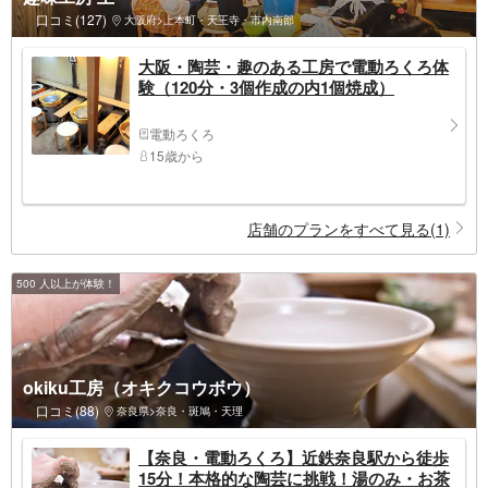
口コミ(127)
大阪府>上本町・天王寺・市内南部
大阪・陶芸・趣のある工房で電動ろくろ体
験（120分・3個作成の内1個焼成）
電動ろくろ
15歳から
店舗のプランをすべて見る(1)
500 人以上が体験！
okiku工房（オキクコウボウ）
口コミ(88)
奈良県>奈良・斑鳩・天理
【奈良・電動ろくろ】近鉄奈良駅から徒歩
15分！本格的な陶芸に挑戦！湯のみ・お茶