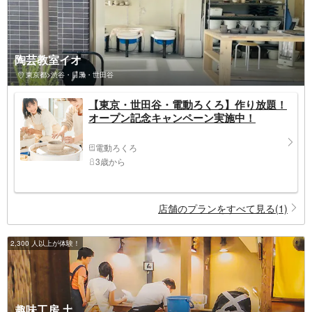
陶芸教室イオ
東京都>渋谷・目黒・世田谷
【東京・世田谷・電動ろくろ】作り放題！
オープン記念キャンペーン実施中！
電動ろくろ
3歳から
店舗のプランをすべて見る(1)
2,300 人以上が体験！
趣味工房 土