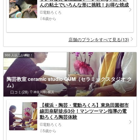
んの粘土でいろんな形に挑戦！お得な焼成
費1個込み！＜東急中目黒駅から徒歩5分＞
電動ろくろ
6歳から
店舗のプランをすべて見る(13)
300 人以上が体験！
陶芸教室 ceramic studio QUM（セラミックスタジオ ク
ム）
口コミ(28)
神奈川県>横浜
【横浜・陶芸・電動ろくろ】東急田園都市
線田奈駅徒歩3分！マンツーマン指導の電
動ろくろ陶芸体験
電動ろくろ
5歳から