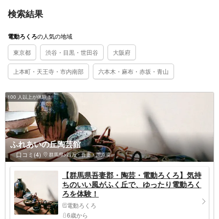
検索結果
の
人気の地域
電動ろくろ
東京都
渋谷・目黒・世田谷
大阪府
上本町・天王寺・市内南部
六本木・麻布・赤坂・青山
100 人以上が体験！
ふれあいの丘陶芸館
口コミ(4)
群馬県>四万・吾妻・川原湯
【群馬県吾妻郡・陶芸・電動ろくろ】気持
ちのいい風がふく丘で、ゆったり電動ろく
ろを体験！
電動ろくろ
6歳から