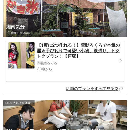
湘南気分
神奈川県>横浜
【1度に2つ作れる！】電動ろくろで本気の
器＆手びねりで可愛い小物。欲張り、トク
トクプラン！【戸塚】
電動ろくろ
3歳から
店舗のプランをすべて見る(2)
1,800 人以上が体験！