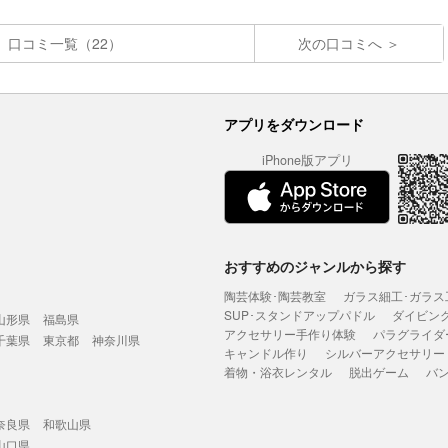
口コミ一覧（22）
次の口コミへ
アプリをダウンロード
iPhone版アプリ
おすすめのジャンルから探す
陶芸体験･陶芸教室
ガラス細工･ガラス
SUP･スタンドアップパドル
ダイビン
山形県
福島県
アクセサリー手作り体験
パラグライダ
千葉県
東京都
神奈川県
キャンドル作り
シルバーアクセサリー
着物・浴衣レンタル
脱出ゲーム
バ
奈良県
和歌山県
山口県