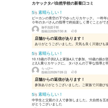
カヤックタパ自然学校の新着口コミ
素晴らしい！
5
/
5
ピーカンの青空の下でゆったりカヤック。 一昨
０年のタパさんの指導で終始楽しく漕ぐことができま
御手洗団子郎
0
投稿日
2026/7/30 木
店舗からの返信があります！
素晴らしい！
5
/
5
10.13歳の子供2人と家族4人で参加。10歳の
と2人乗りカヤックに。 タパさんの丁寧な指導と明
らっぴー
0
投稿日
2026/7/26 日
店舗からの返信があります！
素晴らしい！
5
/
5
中学生と父親の２人で参加しました。大自然を五
がとうございました