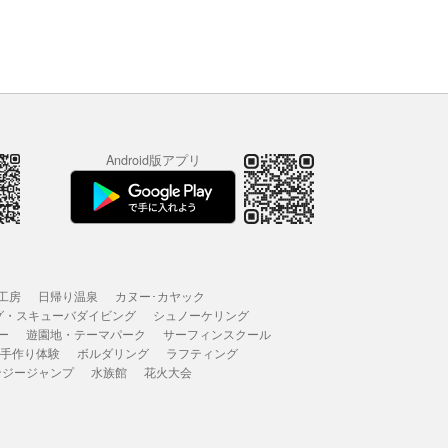
Android版アプリ
工房
日帰り温泉
カヌー･カヤック
グ・スキューバダイビング
シュノーケリング
ー
遊園地・テーマパーク
サーフィンスクール
 手作り体験
ボルダリング
ラフティング
ンジージャンプ
水族館
花火大会