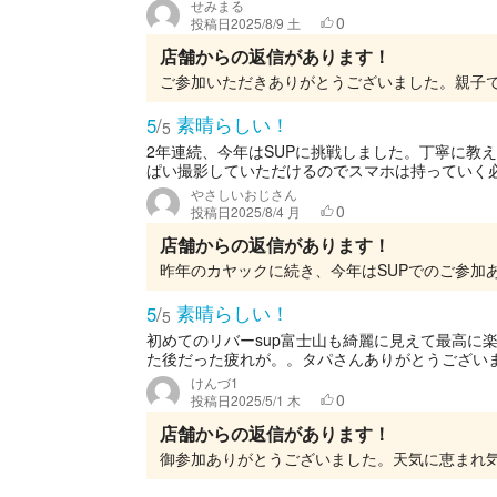
せみまる
0
投稿日
2025/8/9 土
店舗からの返信があります！
素晴らしい！
5
/
5
2年連続、今年はSUPに挑戦しました。丁寧に教
ぱい撮影していただけるのでスマホは持っていく必
やさしいおじさん
0
投稿日
2025/8/4 月
店舗からの返信があります！
素晴らしい！
5
/
5
初めてのリバーsup富士山も綺麗に見えて最高に
た後だった疲れが。。タパさんありがとうござい
けんづ1
0
投稿日
2025/5/1 木
店舗からの返信があります！