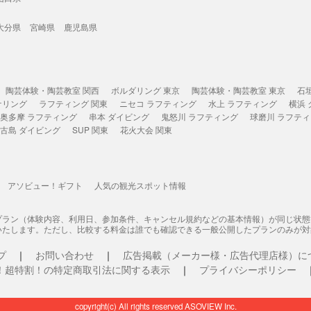
大分県
宮崎県
鹿児島県
陶芸体験・陶芸教室 関西
ボルダリング 東京
陶芸体験・陶芸教室 東京
石
ケリング
ラフティング 関東
ニセコ ラフティング
水上 ラフティング
横浜
奥多摩 ラフティング
串本 ダイビング
鬼怒川 ラフティング
球磨川 ラフテ
古島 ダイビング
SUP 関東
花火大会 関東
アソビュー！ギフト
人気の観光スポット情報
プラン（体験内容、利用日、参加条件、キャンセル規約などの基本情報）が同じ状
いたします。ただし、比較する料金は誰でも確認できる一般公開したプランのみが対
プ
お問い合わせ
広告掲載（メーカー様・広告代理店様）に
！超特割！の特定商取引法に関する表示
プライバシーポリシー
copyright(c) All rights reserved ASOVIEW Inc.