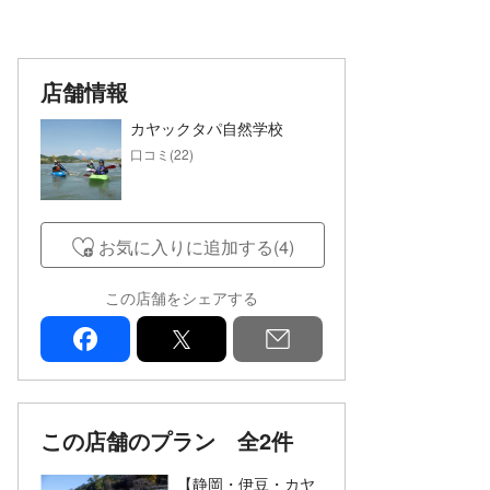
店舗情報
カヤックタパ自然学校
口コミ(22)
お気に入りに追加する(4)
この店舗をシェアする
facebook
x
mail
この店舗のプラン
全2件
【静岡・伊豆・カヤ