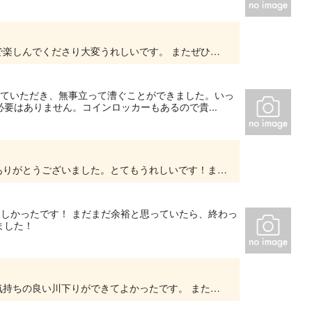
ご参加いただきありがとうございました。親子で楽しんでくださり大変うれしいです。 またぜひ来年もお越しください。お待ちしております！！
えていただき、無事立って漕ぐことができました。いっ
要はありません。コインロッカーもあるので貴...
昨年のカヤックに続き、今年はSUPでのご参加ありがとうございました。とてもうれしいです！また来年もこちらにお越しの際はぜひご参加ください！お待ちしております！！
楽しかったです！ まだまだ余裕と思っていたら、終わっ
ました！
御参加ありがとうございました。天気に恵まれ気持ちの良い川下りができてよかったです。 またぜひお越しください。 お待ちしております。