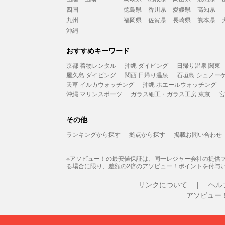
四国
徳島県
香川県
愛媛県
高知県
九州
福岡県
佐賀県
長崎県
熊本県
沖縄
おすすめキーワード
京都 着物レンタル
沖縄 ダイビング
日帰り温泉 関東
屋久島 ダイビング
関西 日帰り温泉
石垣島 シュノー
天草 イルカウォッチング
沖縄 ホエールウォッチング
沖縄 マリンスポーツ
ガラス細工・ガラス工房 東京
宮
その他
ランキングから探す
拠点から探す
掲載お問い合わせ
※アソビュー！の最安値保証は、同一レジャー会社の提供
る場合に限り、差額の2倍のアソビュー！ポイントを付与
リンクについて
ヘル
アソビュー