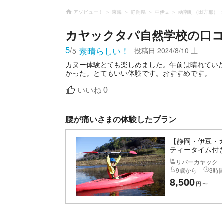
アソビュー！
東海
静岡県
中伊豆
函南町（田方郡）
カヤックタパ自然学校
の口
5
/
素晴らしい！
投稿日
2024/8/10 土
5
カヌー体験とても楽しめました。午前は晴れてい
かった。とてもいい体験です。おすすめです。
いいね
0
腰が痛いさまの体験したプラン
【静岡・伊豆・
ティータイム付
リバーカヤック
9歳から
3時間
8,500
円
〜