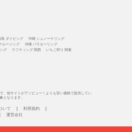
垣島 ダイビング
沖縄 シュノーケリング
 クルージング
沖縄 パラセーリング
ィング
ラフティング 関西
いちご狩り 関東
態で、他サイトがアソビュー！よりも安い価格で提供してい
象となります。
ついて
利用規約
運営会社