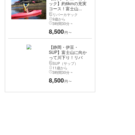
ック】約6kmの充実
コース！富士山...
リバーカヤック
9歳から
3時間30分 ~
8,500
円
〜
【静岡・伊豆・
SUP】富士山に向か
って川下り！リバ
ー...
SUP（サップ）
11歳から
3時間30分 ~
8,500
円
〜