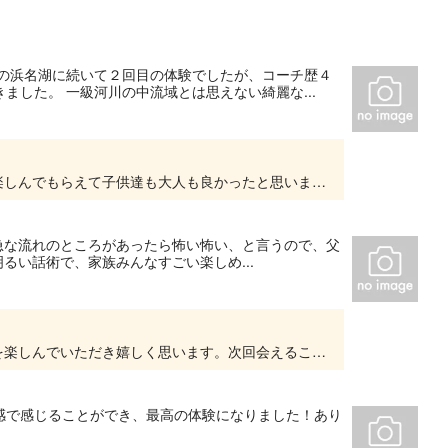
年の浜名湖に続いて２回目の体験でしたが、コーチ歴４
した。 一級河川の中流域とは思えない綺麗な...
ありがとうございました。天気も良く川遊びも楽しんでもらえて子供達も大人も良かったと思います。また機会がありましたらおいでください。
娘が急な流れのところがあったら怖い怖い、と言うので、父
るい話術で、家族みんなすごい楽しめ...
参加ありがとうございました。ご家族で川遊びを楽しんでいただき嬉しく思います。次回会えることを楽しみにしてます。
感で感じることができ、最高の体験になりました！あり