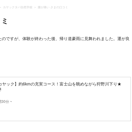
カヤックタパ自然学校
腰が痛い さまの口コミ
コミ
たのですが、体験が終わった後、帰り道豪雨に見舞われました。運が良
カヤック】約6kmの充実コース！富士山を眺めながら狩野川下り★
き
30分 ~