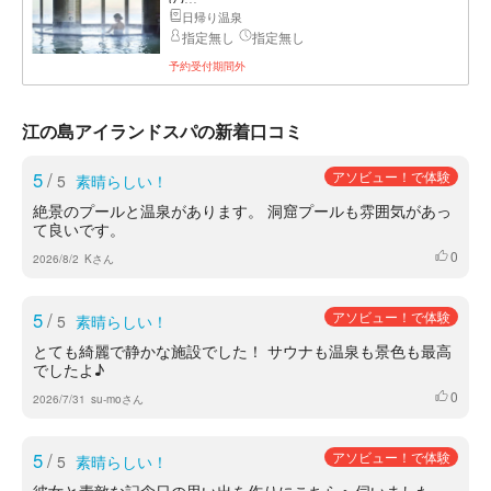
日帰り温泉
指定無し
指定無し
予約受付期間外
江の島アイランドスパの新着口コミ
5
/
アソビュー！で体験
5
素晴らしい！
絶景のプールと温泉があります。 洞窟プールも雰囲気があっ
て良いです。
0
いいね
2026/8/2
Kさん
5
/
アソビュー！で体験
5
素晴らしい！
とても綺麗で静かな施設でした！ サウナも温泉も景色も最高
でしたよ♪
0
いいね
2026/7/31
su-moさん
5
/
アソビュー！で体験
5
素晴らしい！