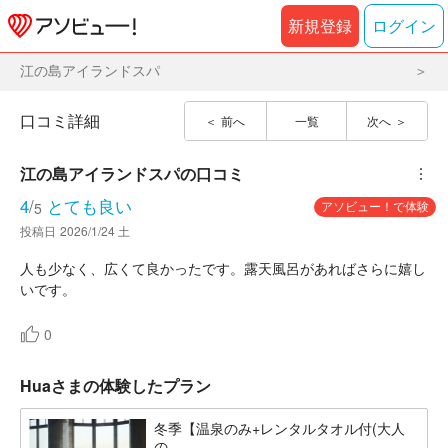
新規登録
ログイン
江の島アイランドスパ
口コミ詳細
前へ
一覧
次へ
江の島アイランドスパ
の口コミ
︙
4
/
とても良い
アソビュー！で体験
5
投稿日
2026/1/24 土
人も少なく、広くて良かったです。露天風呂があればさらに嬉し
いです。
0
Huaさまの体験したプラン
冬季【温泉のみ+レンタルタオル付(大人
の...