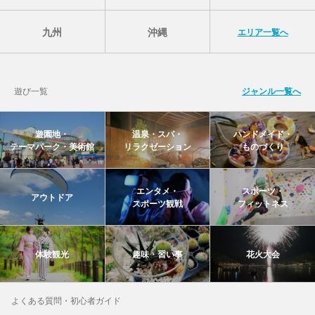
九州
沖縄
エリア一覧へ
遊び一覧
ジャンル一覧へ
遊園地・
温泉・スパ・
ハンドメイド・
テーマパーク・美術館
リラクゼーション
ものづくり
エンタメ・
スポーツ・
アウトドア
スポーツ観戦
フィットネス
体験観光
趣味・習い事
花火大会
よくある質問・初心者ガイド