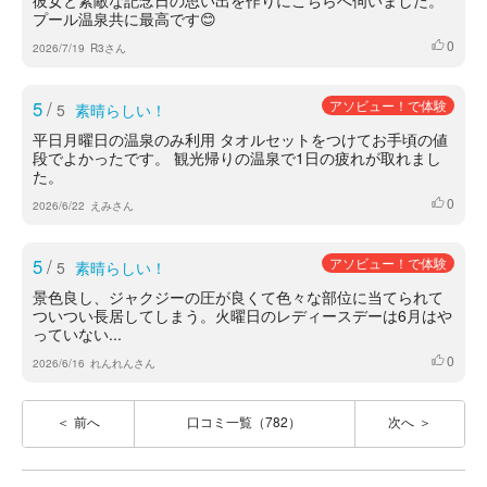
彼女と素敵な記念日の思い出を作りにこちらへ伺いました。
プール温泉共に最高です😊
0
いいね
2026/7/19
R3さん
5
/
アソビュー！で体験
5
素晴らしい！
平日月曜日の温泉のみ利用 タオルセットをつけてお手頃の値
段でよかったです。 観光帰りの温泉で1日の疲れが取れまし
た。
0
いいね
2026/6/22
えみさん
5
/
アソビュー！で体験
5
素晴らしい！
景色良し、ジャクジーの圧が良くて色々な部位に当てられて
ついつい長居してしまう。火曜日のレディースデーは6月はや
っていない...
0
いいね
2026/6/16
れんれんさん
前へ
口コミ一覧（782）
次へ