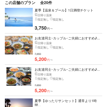
この店舗のプラン
全20件
夏季【温泉＆プール】1日満喫チケット
日帰り温泉
指定無し
指定無し
3,750
円
〜
お友達同士･カップル･ご夫婦におすすめ♪...
日帰り温泉
指定無し
指定無し
7,850
5,200
円
〜
お友達同士･カップル･ご夫婦におすすめ♪...
日帰り温泉
指定無し
指定無し
7,850
5,200
円
〜
夏季【ゆったりサンセット】通常より1時
間...