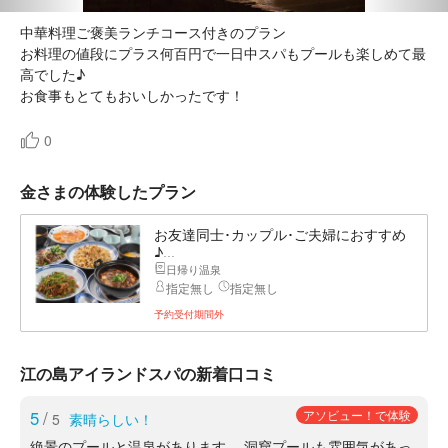
中華料理ご褒美ランチコース付きのプラン
お料理の値段にプラス何百円で一日中スパもプールも楽しめて最
高でした♪
お食事もとてもおいしかったです！
0
金さまの体験したプラン
お友達同士･カップル･ご夫婦におすすめ
♪...
日帰り温泉
指定無し
指定無し
予約受付期間外
江の島アイランドスパの新着口コミ
5
/
アソビュー！で体験
5
素晴らしい！
絶景のプールと温泉があります。 洞窟プールも雰囲気があっ