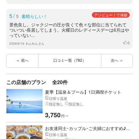
5
/
アソビュー！で体験
5
素晴らしい！
景色良し、ジャクジーの圧が良くて色々な部位に当てられて
ついつい長居してしまう。火曜日のレディースデーは6月はや
っていない...
0
いいね
2026/6/16
れんれんさん
前へ
口コミ一覧（782）
次へ
この店舗のプラン
全20件
夏季【温泉＆プール】1日満喫チケット
日帰り温泉
指定無し
指定無し
3,750
円
〜
お友達同士･カップル･ご夫婦におすすめ♪...
日帰り温泉