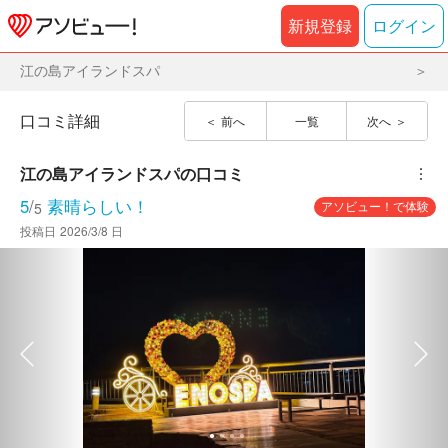
新規登録
ログイン
江の島アイランドスパ
口コミ詳細
前へ
一覧
次へ
江の島アイランドスパ
の口コミ
︙
5
/
素晴らしい！
アソビュー！で体験
5
投稿日
2026/3/8 日