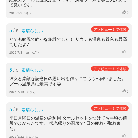
て良いです。
0
いいね
2026/8/2
Kさん
5
/
アソビュー！で体験
5
素晴らしい！
とても綺麗で静かな施設でした！ サウナも温泉も景色も最高
でしたよ♪
0
いいね
2026/7/31
su-moさん
5
/
アソビュー！で体験
5
素晴らしい！
彼女と素敵な記念日の思い出を作りにこちらへ伺いました。
プール温泉共に最高です😊
0
いいね
2026/7/19
R3さん
5
/
アソビュー！で体験
5
素晴らしい！
平日月曜日の温泉のみ利用 タオルセットをつけてお手頃の値
段でよかったです。 観光帰りの温泉で1日の疲れが取れまし
た。
0
いいね
2026/6/22
えみさん