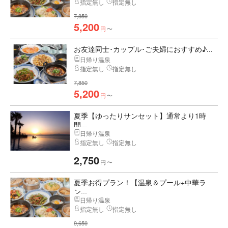
指定無し
指定無し
7,850
5,200
円
〜
お友達同士･カップル･ご夫婦におすすめ♪...
日帰り温泉
指定無し
指定無し
7,850
5,200
円
〜
夏季【ゆったりサンセット】通常より1時
間...
日帰り温泉
指定無し
指定無し
2,750
円
〜
夏季お得プラン！【温泉＆プール+中華ラ
ン...
日帰り温泉
指定無し
指定無し
9,650