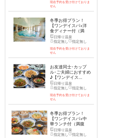
現在予約を受け付けておりま
せん
冬季お得プラン！
【ワンデイスパ+洋
食ディナー付（満
腹...
日帰り温泉
指定無し
指定無し
現在予約を受け付けておりま
せん
お友達同士･カップ
ル･ご夫婦におすすめ
♪【ワンデイス...
日帰り温泉
指定無し
指定無し
現在予約を受け付けておりま
せん
冬季お得プラン！
【ワンデイスパ+中
華ランチ付（満腹
コ...
日帰り温泉
指定無し
指定無し