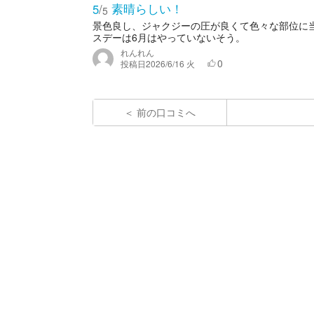
素晴らしい！
5
/
5
景色良し、ジャクジーの圧が良くて色々な部位に
スデーは6月はやっていないそう。
れんれん
0
投稿日
2026/6/16 火
前の口コミへ