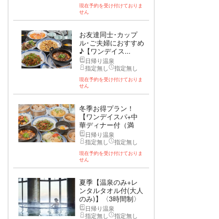
現在予約を受け付けておりま
せん
お友達同士･カップ
ル･ご夫婦におすすめ
♪【ワンデイス...
日帰り温泉
指定無し
指定無し
現在予約を受け付けておりま
せん
冬季お得プラン！
【ワンデイスパ+中
華ディナー付（満
腹...
日帰り温泉
指定無し
指定無し
現在予約を受け付けておりま
せん
夏季【温泉のみ+レ
ンタルタオル付(大人
のみ)】〈3時間制〉
日帰り温泉
指定無し
指定無し