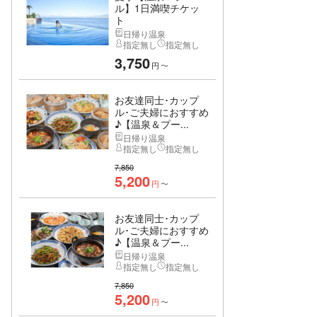
ル】1日満喫チケッ
ト
日帰り温泉
指定無し
指定無し
3,750
円
〜
お友達同士･カップ
ル･ご夫婦におすすめ
♪【温泉＆プー...
日帰り温泉
指定無し
指定無し
7,850
5,200
円
〜
お友達同士･カップ
ル･ご夫婦におすすめ
♪【温泉＆プー...
日帰り温泉
指定無し
指定無し
7,850
5,200
円
〜