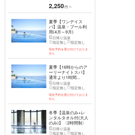
2,250
円
〜
夏季【ワンデイス
パ】温泉・プール利
用(4月～9月)
日帰り温泉
指定無し
指定無し
現在予約を受け付けておりま
せん
夏季【16時からのア
ーリーナイトスパ】
通常より1時間...
日帰り温泉
指定無し
指定無し
現在予約を受け付けておりま
せん
冬季【温泉のみ+レ
ンタルタオル付(大人
のみ)】〈2時間制〉
日帰り温泉
指定無し
指定無し