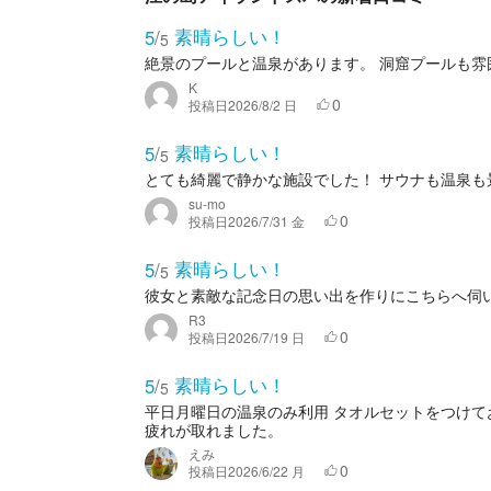
素晴らしい！
5
/
5
絶景のプールと温泉があります。 洞窟プールも雰
K
0
投稿日
2026/8/2 日
素晴らしい！
5
/
5
とても綺麗で静かな施設でした！ サウナも温泉も
su-mo
0
投稿日
2026/7/31 金
素晴らしい！
5
/
5
彼女と素敵な記念日の思い出を作りにこちらへ伺い
R3
0
投稿日
2026/7/19 日
素晴らしい！
5
/
5
平日月曜日の温泉のみ利用 タオルセットをつけて
疲れが取れました。
えみ
0
投稿日
2026/6/22 月