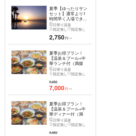
夏季【ゆったりサン
セット】通常より1
時間早く入場でき...
日帰り温泉
指定無し
指定無し
2,750
円
〜
夏季お得プラン！
【温泉＆プール+中
華ランチ付（満腹
コ...
日帰り温泉
指定無し
指定無し
9,650
7,000
円
〜
夏季お得プラン！
【温泉＆プール+中
華ディナー付（満
腹...
日帰り温泉
指定無し
指定無し
9,650