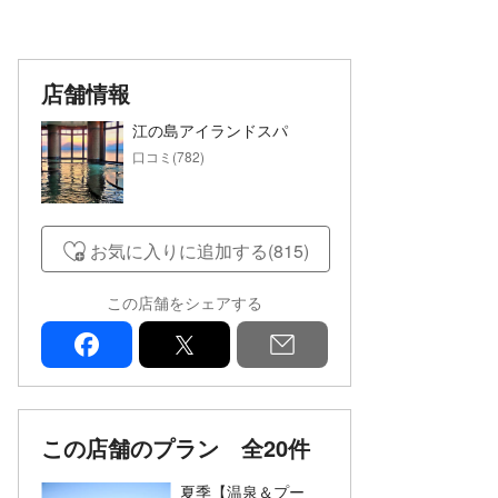
店舗情報
江の島アイランドスパ
口コミ(782)
お気に入りに追加する(815)
この店舗をシェアする
facebook
x
mail
この店舗のプラン
全20件
夏季【温泉＆プー