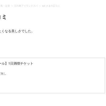
ノ島・辻堂
江の島アイランドスパ
sai さまの口コミ
コミ
たくなる美しさでした。
ール】1日満喫チケット
定無し