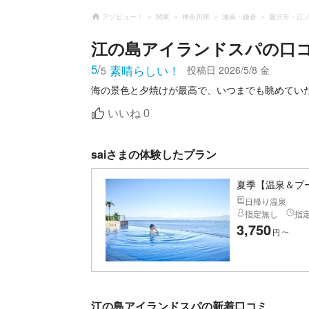
アソビュー！
関東
神奈川県
湘南・鎌倉
藤沢市・江
江の島アイランドスパ
の口
5
/
素晴らしい！
投稿日
2026/5/8 金
5
海の景色と夕焼けが最高で、いつまでも眺めてい
いいね
0
saiさまの体験したプラン
夏季【温泉＆プ
日帰り温泉
指定無し
指
3,750
円
〜
江の島アイランドスパの新着口コミ