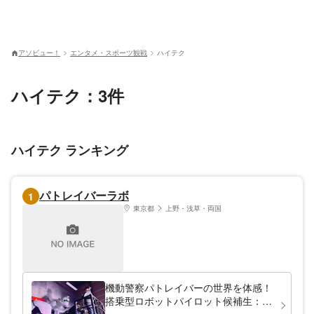
アソビュー！
エンタメ・スポーツ観戦
ハイテク
ハイテク：3件
ハイテク ランキング
パトレイバーラボ
1
東京都
上野・浅草・両国
機動警察パトレイバーの世界を体感！
搭乗型ロボットパイロット候補生：格