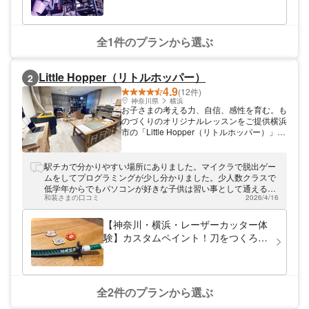
納庫視察ミッション (Pilot Cadet: Ha
全1件のプランから選ぶ
Little Hopper（リトルホッパー）
2
4.9
(12件)
神奈川県
横浜
お子さまの考える力、自信、感性を育む。も
のづくりのオリジナルレッスンをご提供横浜
市の「Little Hopper（リトルホッパー）」は
お子さまの個性にあわせたデジタルものづく
り教室です。ロボットプログラミングに3D
プリンターやレーザー加工機等を取り入れ、
駅チカで分かりやすい場所にありました。マイクラで脱出ゲー
お子さまの「やりたいこと」「つくりたいも
ムをしてプログラミングが少し分かりました。少人数クラスで
の」をとことん実現。「センター北駅」直結
低学年からでもパソコンが好きな子供は習い事として通えるよ
徒歩約2分。体験教室も開催していますので
和装さまの口コミ
2026/4/16
うです。良い体験が出来ました。
気軽にご参加ください。
【神奈川・横浜・レーザーカッター体
験】カスタムペイント！刀をつくろ
う！（1本）
全2件のプランから選ぶ