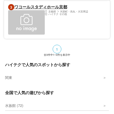
ワコールスタディホール京都
3
京都府
河原町・烏丸・大宮周辺
ハイテク その他
1
全
3
件中
1~3
件を表示中
ハイテクで人気のスポットから探す
関東
全国で人気の遊びから探す
水族館 (72)