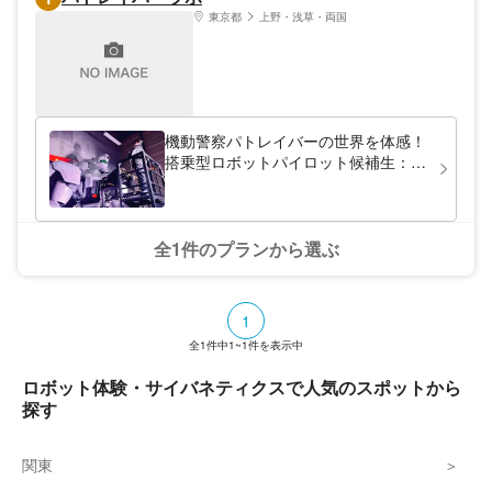
東京都
上野・浅草・両国
機動警察パトレイバーの世界を体感！
搭乗型ロボットパイロット候補生：格
納庫視察ミッション (Pilot Cadet: Ha
全1件のプランから選ぶ
1
全
1
件中
1~1
件を表示中
ロボット体験・サイバネティクスで人気のスポットから
探す
関東