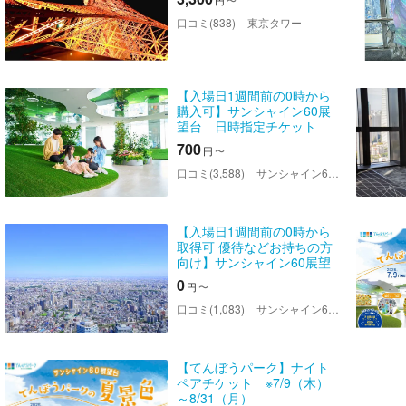
円
〜
口コミ(838)
東京タワー
【入場日1週間前の0時から
購入可】サンシャイン60展
望台 日時指定チケット
700
円
〜
口コミ(3,588)
サンシャイン60展望台
【入場日1週間前の0時から
取得可 優待などお持ちの方
向け】サンシャイン60展望
台 WEB整理券
0
円
〜
口コミ(1,083)
サンシャイン60展望台
【てんぼうパーク】ナイト
ペアチケット ※7/9（木）
～8/31（月）