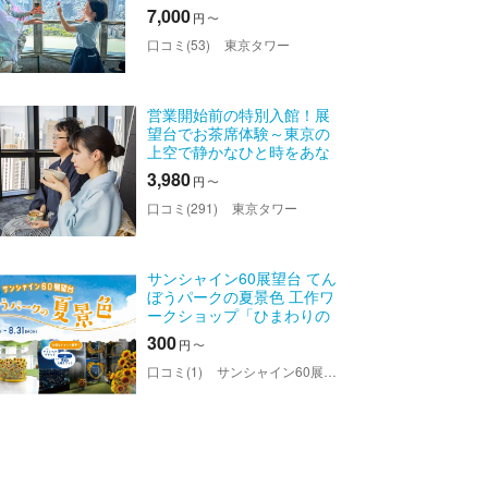
7,000
円
〜
口コミ(53)
東京タワー
営業開始前の特別入館！展
望台でお茶席体験～東京の
上空で静かなひと時をあな
たに～
3,980
円
〜
口コミ(291)
東京タワー
サンシャイン60展望台 てん
ぼうパークの夏景色 工作ワ
ークショップ「ひまわりの
タネまき体験」日付指定体
300
円
〜
験チケット
口コミ(1)
サンシャイン60展望台