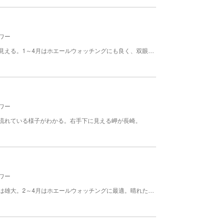
ワー
沖港の湾口にある展望台。沖には向島や平島などが見える。1～4月はホエールウォッチングにも良く、双眼鏡を持って出掛けよう。ははじま丸はすぐ目の前を通る。
ワー
流れている様子がわかる。右手下に見える岬が長崎。
ワー
父島の西側の海を望む展望台で、水平線に沈む夕日は雄大。2～4月はホエールウォッチングに最適。晴れた日は母島や聟島列島も見える。 夜は満天の星空を観察できる。