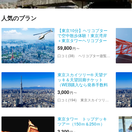
人気のプラン
【東京10分】ヘリコプター
で空中散歩体験！東京湾岸
＋東京タワーヘリコプター
遊覧(貸切/クルージング)
59,800
円
〜
口コミ(38)
ヘリコプター遊覧 AIROS Skyview（エアロススカイビュー）
東京スカイツリー® 天望デ
ッキ＆天望回廊チケット
（WEB購入なら発券手数料
なし）
3,000
円
〜
口コミ(194)
東京スカイツリー®
東京タワー トップデッキ
ツアー（150ｍ＆250ｍ）
3,300