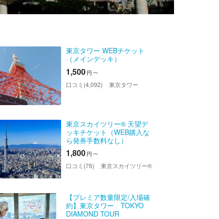
東京タワー WEBチケット
（メインデッキ）
1,500
円
〜
口コミ(4,092)
東京タワー
東京スカイツリー® 天望デ
ッキチケット（WEB購入な
ら発券手数料なし）
1,800
円
〜
口コミ(76)
東京スカイツリー®
【プレミア数量限定/入場確
約】東京タワー TOKYO
DIAMOND TOUR