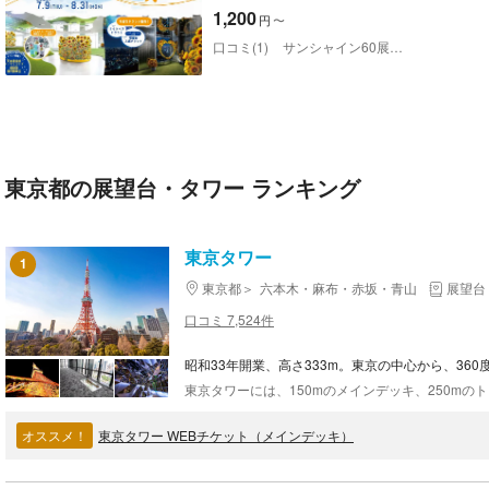
1,200
円
〜
口コミ(1)
サンシャイン60展望台
東京都の展望台・タワー ランキング
東京タワー
1
東京都
六本木・麻布・赤坂・青山
展望台
口コミ 7,524件
昭和33年開業、高さ333m。東京の中心から、36
オススメ！
東京タワー WEBチケット（メインデッキ）