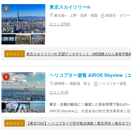
東京スカイツリー®
2
東京都
上野・浅草・両国
展望台・タワー
口コミ 270件
オススメ！
東京スカイツリー® 天望デッキチケット（WEB購入なら発券手数
ヘリコプター遊覧 AIROS Skyvie
3
静岡県
御殿場・富士
ヘリコプター遊覧
口コミ 51件
東京・京都の観光に！徹底した安全管理で安心のヘ
オススメ！
【東京10分】ヘリコプターで空中散歩体験！東京湾岸＋東京タワー