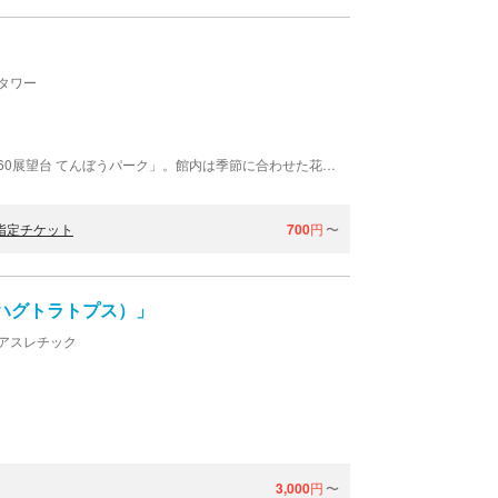
タワー
新たな眺望体験を提供する空の公園「サンシャイン60展望台 てんぼうパーク」。館内は季節に合わせた花や木々を取り入れた植栽や人工芝を取り入れ、空と緑に囲まれた開放的な空間が広がります。 小さなお子様連れでも安心して楽しめるよう、絵本や知育玩具を備えたハイハイスペースやベビールームを完備。 海抜251ｍの高さに位置したてんぼうパークからは、360°の東京パノラマが広がり、東京タワーやスカイツリーといった東京のランドマークや天気が良い日は富士山などを望むことができ、夜には都会のビル群のきらめく夜景が広がります。 是非てんぼうパークで思い思いの時間をお過ごしください。※時期によって営業時間が変動する場合がありますので展望台ウェブサイトり必ずご確認ください。
指定チケット
700
円
〜
（ハグトラトプス）」
アスレチック
3,000
円
〜