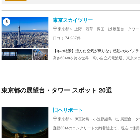
東京スカイツリー
6
東京都
上野・浅草・両国
展望台・タワー
口コミ 74,287件
【冬の絶景】澄んだ空気が織りなす感動の大パノラ
東京都の展望台・タワー スポット 20選
旧ヘリポート
東京都
伊豆諸島・小笠原諸島
展望台・タ