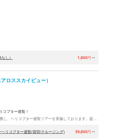
料なし）
1,800
円
〜
w（エアロススカイビュー）
リコプター遊覧！
AIROS Skyviewは、全国各地の航空運送事業者と提携し、ヘリコプター遊覧ツアーを実施しております。提携会社はいずれも、国交省が認可した事業者。安全面を考慮し、厳しい点検・整備をクリアした機体のみを使用しております。ツアーは全て完全貸切です。記念日やデート、サプライズにいかがですか？
ヘリコプター遊覧(貸切/クルージング)
59,800
円
〜