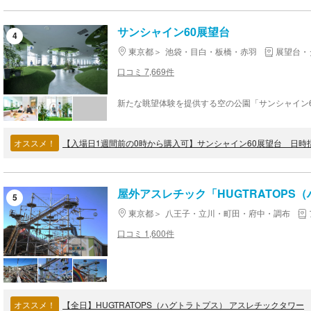
サンシャイン60展望台
4
東京都
池袋・目白・板橋・赤羽
展望台・
口コミ 7,669件
オススメ！
【入場日1週間前の0時から購入可】サンシャイン60展望台 日時
屋外アスレチック「HUGTRATOPS
5
東京都
八王子・立川・町田・府中・調布
口コミ 1,600件
オススメ！
【全日】HUGTRATOPS（ハグトラトプス） アスレチックタワー