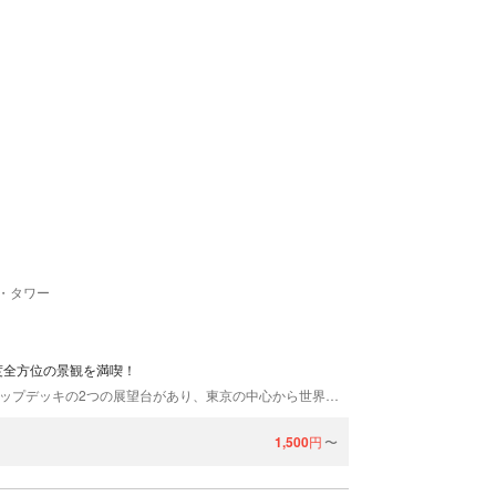
・タワー
0度全方位の景観を満喫！
東京タワーには、150mのメインデッキ、250mのトップデッキの2つの展望台があり、東京の中心から世界有数のメトロポリスの息吹を感じることが出来ます。塔脚下のビル「フットタウン」には、オフィシャルショップやフードコート、タワーギャラリー等、1日過ごせる施設が充実。 赤羽橋駅、神谷町駅、御成門駅、芝公園駅など各駅から徒歩10分圏内にあり、好アクセスです。
1,500
円
〜