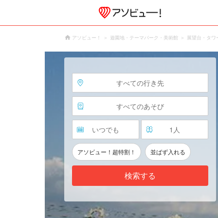
アソビュー！
遊園地・テーマパーク・美術館
展望台・タワ
すべての行き先
すべてのあそび
いつでも
1
人
アソビュー！超特割！
並ばず入れる
検索する