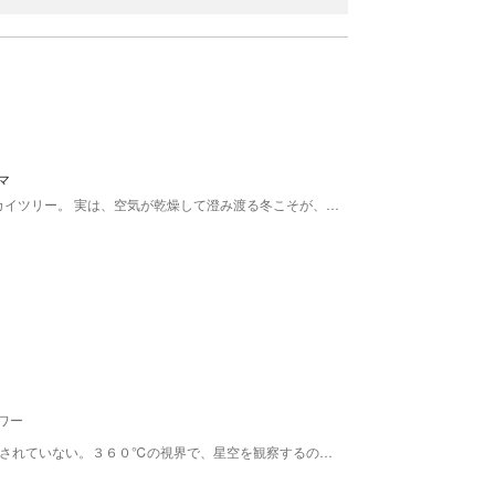
マ
高さ634mを誇る世界一高い自立式電波塔、東京スカイツリー。 実は、空気が乾燥して澄み渡る冬こそが、展望台からの見晴らしが最も良くなるシーズンです。 地上350mの「天望デッキ」と450mの「天望回廊」からは、遮るもののない関東平野の大パノラマが広がります。 冬の晴れた日中には、雪化粧をした富士山や遠くの山々までくっきりと見渡せるチャンス。日が落ちれば、凛とした空気に包まれた宝石箱のような東京の夜景が眼下に輝きます。 足元には、300ものショップ、レストランがある商業施設「東京ソラマチ」をはじめ、水族館やプラネタリウムなどがあり、一日中楽しめます。
ワー
直径30Ｍのコンクリートの離着陸上で、現在は使用されていない。３６０℃の視界で、星空を観察するのに最適。