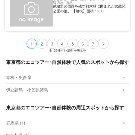
湖沼・湿原
武蔵野の面影を残す雑木林に囲まれた武蔵関
公園の池。 【規模】面積：2.7
1
2
3
4
5
6
7
全
129
件中
1~20
件を表示中
東京都のエコツアー･自然体験で人気のスポットから探す
青梅・奥多摩
伊豆諸島・小笠原諸島
東京都のエコツアー･自然体験の周辺スポットから探す
群馬県 (1)