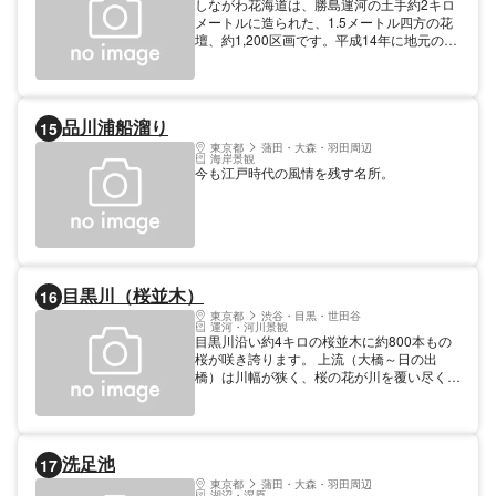
しながわ花海道は、勝島運河の土手約2キロ
メートルに造られた、1.5メートル四方の花
壇、約1,200区画です。平成14年に地元の立
会川商店街と鮫洲商店街が中心となって「勝
島運河の土手をお花畑にしよう」を合言葉に
「しながわ花海道プロジェクト」を立ち上げ
て始められたものです。個人や学校、企業な
品川浦船溜り
15
どが種をまき、春には菜の花、秋にはコスモ
スの花を咲かせて、訪れる人々を楽しませて
東京都
蒲田・大森・羽田周辺
海岸景観
います。
今も江戸時代の風情を残す名所。
目黒川（桜並木）
16
東京都
渋谷・目黒・世田谷
運河・河川景観
目黒川沿い約4キロの桜並木に約800本もの
桜が咲き誇ります。 上流（大橋～日の出
橋）は川幅が狭く、桜の花が川を覆い尽くし
ます。 下流（皀樹橋～太鼓橋）は川幅も広
がり遊歩道が整備され、のんびりお花見が楽
しめます。
洗足池
17
東京都
蒲田・大森・羽田周辺
湖沼・湿原