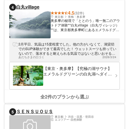
の美しさと同時に、「戦跡のある世界遺産」
白丸village
4
として、戦争のおろかさも今に伝える小笠原
4.5
諸島。ぜひマルベリーとその魅力を発見して
(32件)
ください！
東京都
青梅・奥多摩
奥多摩の秘境で「ととのう」唯一無二のアウ
トドア体験**白丸village（白丸ヴィレッジ）
**は、東京都奥多摩町にあるエメラルドグリ
ーンの美しい「白丸湖」を拠点とした、新感
覚のアウトドアサウナ＆アクティビティ施設
です。都心から約90分、JR白丸駅から徒歩5
3月平日、気温は15度程度でした。他の方がいなくて、湖貸切
分という好アクセスながら、都会の喧騒を完
でのSUP体験ができて最高でした！ ウェットスーツも持ってい
全に忘れる絶景が広がっています。 主な特
ないので、落水すると耐えられる気温ではないと思いおそるお
徴と魅力 天然の水風呂・白丸湖へのダイ
あだちさまの口コミ
2026/3/24
そるの体験でしたが、流れや波がない湖なので無事落水するこ
ブ： 南関東で唯一、湖を水風呂として利用
となく楽しむことができました。また利用したいです。
できるテントサウナ体験が最大の魅力です。
【東京・奥多摩】【究極の湖サウナ】
薪ストーブで温まった後は、透明度の高い湖
エメラルドグリーンの白丸湖へダイ
へ直接ダイブ！フィンランドのような本格的
ブ！テントサウナ＆水上SUPととのい
な原始体験を楽しめます。 多彩な湖上アク
プラン（4時間）
ティビティ： 穏やかな湖面を自由に散歩で
きる「SUP」や、愛犬・家族とゆったり楽
しめる「カナディアンカヌー」など、多彩な
全2件のプランから選ぶ
レンタルプランをご用意。特にSUPの上に
寝そべって行う外気浴は、ここでしか味わえ
ない至福のひとときです。 初心者・愛犬連
ＳＥＮＳＵＯＵＳ
5
れ大歓迎： 流れのない静かな湖のため、ア
クティビティが初めての方やワンちゃん連れ
東京都
渋谷・目黒・世田谷
エコツアー･自然体験
の方でも安心して楽しめます。機材の使い方
はスタッフが丁寧にレクチャーいたします。