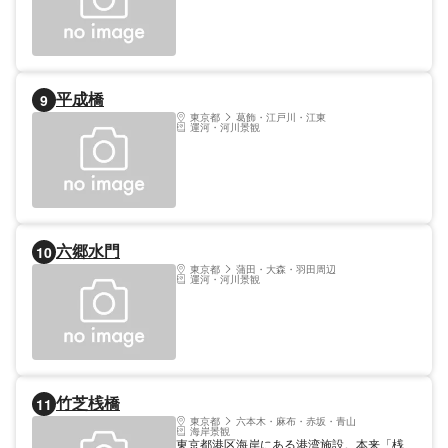
平成橋
9
東京都
葛飾・江戸川・江東
運河・河川景観
六郷水門
10
東京都
蒲田・大森・羽田周辺
運河・河川景観
竹芝桟橋
11
東京都
六本木・麻布・赤坂・青山
海岸景観
東京都港区海岸にある港湾施設。本来「桟