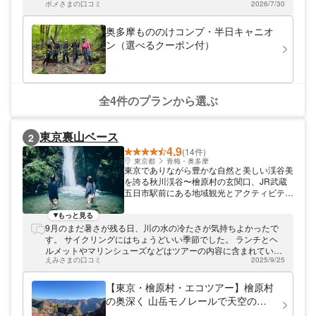
立地にありながら、東京とは思えないほどの
ポメさまの口コミ
2026/7/30
深い緑、美しい渓谷、生い茂る苔、そして滝
の轟音。都会とは別世界が広がり、自然の鼓
奥多摩もののけコンプ・半日キャニオ
動を感じることができます。キャニオニング
ン（選べるクーポン付）
ツアーは、懸垂下降・スライダー・飛び込み
といった全ての要素を駆使し、体一つで大自
然を満喫できます。 クオリティーの高いツ
アーを提供！ 自然の魅力を思う存分楽しん
でいただきたい！という強い想いを持ってツ
全4件のプランから選ぶ
アーを開催しています。だからこそ少人数制
にこだわり、皆さまにクオリティの高いツア
ーをご提供いたします。奥多摩が秘める本当
東京裏山ベース
2
の魅力を引き出したツアーは、初めての方に
4.9
も、リピーターの方にもご満足いただいてい
(14件)
ます！ 人気のツアー、ご予約はお早めに！
東京都
青梅・奥多摩
東京でありながら豊かな自然と美しい渓谷美
ぜひ一度遊びに来てくださいね！
を誇る秋川渓谷〜檜原村の玄関口、JR武蔵
五日市駅前にある地域観光とアクティビティ
の拠点施設「東京裏山ベース」です。
もっと見る
9月のまだ暑さが残る日、川の水の冷たさが気持ちよかったで
す。 サイクリングにはちょうどいい季節でした。 ランチとヘ
ルメットやマリンシューズなどはツアーの内容に含まれている
えみさまの口コミ
2025/9/25
ので、簡単な着替え(念のため。持っていったけど私は結局着替
えてないです)とタオルだけで、参加できました。 私は家族と2
名で参加しましたが、他のツアー参加者の方とちょうどいい距
【東京・檜原村・エコツアー】檜原村
離感なので、ソロ活の方にもオススメです。(ちなみにガイドさ
の奥深く 山岳モノレールで天空の古
んが写真を撮ってくれれて、あとで共有してくれたので、写真
民家を訪ねるツアー