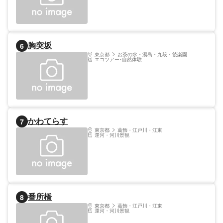
白丸湖の自然を五感で感じ、心身ともにリフ
レッシュできる「白丸village」。日常を離
れ、特別な「ととのい」を体験しに来ません
か？
胸突坂
6
東京都
お茶の水・湯島・九段・後楽園
エコツアー･自然体験
かわてらす
7
東京都
葛飾・江戸川・江東
運河・河川景観
番所橋
8
東京都
葛飾・江戸川・江東
運河・河川景観