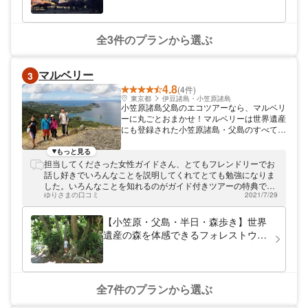
もバッチリ) 都内で日常から離れ自然を感じたい方、運動不足
を感じていて楽しく身体を動かしたい方に強くオススメしま
す。
全3件のプランから選ぶ
マルベリー
3
4.8
(4件)
東京都
伊豆諸島・小笠原諸島
小笠原諸島父島のエコツアーなら、マルベリ
ーに丸ごとおまかせ！マルベリーは世界遺産
にも登録された小笠原諸島・父島のすべてを
満喫していただける、各種ツアーを主催して
います。 日本第4番目の世界自然遺産・小笠
もっと見る
原諸島父島を満喫！ 2011年、日本で第4番
担当してくださった女性ガイドさん、とてもフレンドリーでお
目の世界自然遺産として登録された小笠原諸
話し好きでいろんなことを説明してくれてとても勉強になりま
島には、多くの固有生物など、豊かで独特の
した。いろんなことを知れるのがガイド付きツアーの特典で大
自然が広がっています。マルベリーは小笠原
ゆりさまの口コミ
2021/7/29
満足です(^^) 最後の珍事件は楽しかったです。笑 ありがとうご
諸島のなかでも父島にて、その見どころを余
ざいました！！
すところなくご紹介する、各種のツアーをご
【小笠原・父島・半日・森歩き】世界
提供しています。 「見たい！」が見つかる
遺産の森を体感できるフォレストウォ
ツアーは幅広いラインナップから選べる ツ
ーク！
アーは山歩き、森歩きから戦跡、史跡の紹介
など、参加者の「見たい！」にあわせて幅広
くラインナップ。絶海の孤島ならではの満天
の星空をご紹介するナイトツアーや、飛びま
全7件のプランから選ぶ
わるオオコウモリを観察できるサンセットツ
アーなどもご用意しています。 豊かな自然