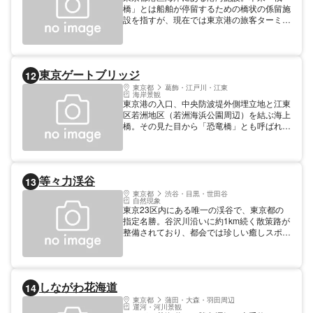
橋」とは船舶が停留するための橋状の係留施
設を指すが、現在では東京港の旅客ターミナ
ルの一つである「竹芝埠頭」とほぼ同義で用
いられている。1995年のゆりかもめ開業と
同年に竹芝客船ターミナルの全ゾーンが完成
し、神津島や八丈島など伊豆諸島や小笠原諸
東京ゲートブリッジ
12
島・父島への玄関口として利用される。一帯
は海上公園やオフィスビル、宿泊施設やレス
東京都
葛飾・江戸川・江東
海岸景観
トランなどが一体的に整備されている。
東京港の入口、中央防波堤外側埋立地と江東
区若洲地区（若洲海浜公園周辺）を結ぶ海上
橋。その見た目から「恐竜橋」とも呼ばれ
る。橋には片側2車線の一般自動車道が通っ
ており、通行料は無料だが自転車や原付は通
行不可。また車道脇の歩道は若洲側にしか設
置されておらず、中央防波堤側へ降りること
等々力渓谷
13
はできない。橋の側面に設置したLEDカラー
照明によるライトアップは月ごとに異なる日
東京都
渋谷・目黒・世田谷
自然現象
本の伝統色がメインカラーに用いられる。
東京23区内にある唯一の渓谷で、東京都の
指定名勝。谷沢川沿いに約1km続く散策路が
整備されており、都会では珍しい癒しスポッ
トとして親しまれている。手つかずの自然が
残り、夏は新緑が美しく、秋は色鮮やかな紅
葉を楽しめる。散策路の途中には甘味茶屋
「雪月花」があり、あんみつやおやきなどの
しながわ花海道
14
和菓子を味わいながら休憩できる。神秘的な
雰囲気を醸し出す「不動の滝」や「等々力不
東京都
蒲田・大森・羽田周辺
運河・河川景観
動尊」といった見どころも多く存在。