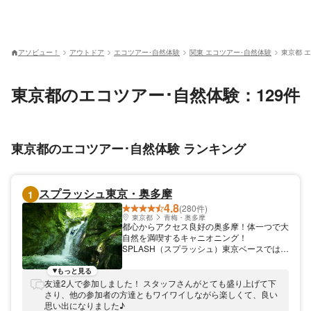
アソビュー！
アウトドア
エコツアー･自然体験
関東 エコツアー･自然体験
東京都 
東京都のエコツアー･自然体験：129件
東京都のエコツアー･自然体験 ランキング
スプラッシュ東京・奥多摩
1
4.8
(280件)
東京都
青梅・奥多摩
都心からアクセス良好の奥多摩！体一つで大
自然を満喫するキャニオニング！
SPLASH（スプラッシュ）東京ベースでは、
東京都の秘境、奥多摩にてキャニオニングツ
アーを開催しています。都心から電車で1時
もっと見る
間半。想像を超える非日常体験・爽快アドベ
友達2人で参加しました！ スタッフさんがとても盛り上げて下
ンチャーをお楽しみ下さい！ 大自然が広が
さり、他の参加者の方達ともワイワイしながら楽しくて、良い
る奥多摩の魅力 都心から電車で1時間半と好
思い出になりました♪