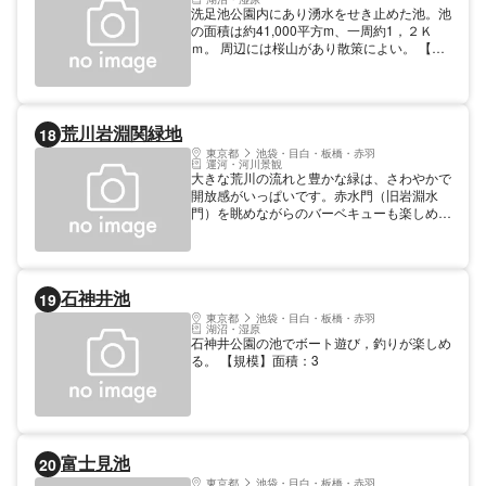
洗足池公園内にあり湧水をせき止めた池。池
の面積は約41,000平方m、一周約1，２Ｋ
ｍ。 周辺には桜山があり散策によい。 【規
模】面積：3.3
荒川岩淵関緑地
18
東京都
池袋・目白・板橋・赤羽
運河・河川景観
大きな荒川の流れと豊かな緑は、さわやかで
開放感がいっぱいです。赤水門（旧岩淵水
門）を眺めながらのバーベキューも楽しめま
す。 【料金】 500円 駐車場（普通車）
石神井池
19
東京都
池袋・目白・板橋・赤羽
湖沼・湿原
石神井公園の池でボート遊び，釣りが楽しめ
る。 【規模】面積：3
富士見池
20
東京都
池袋・目白・板橋・赤羽