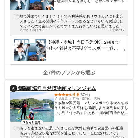
の熱帯魚の群を楽しむことがグラスボートは
小さなお子様から体が不自由なお客様、どな
たでも気軽にお楽しみ頂くことができま
す！！オーシャンベースではシュノーケリン
船で沖まで行きました！とても爽快感がありウミガメにも出会
グやカヤック、SUPが遊び放題！！バナナ
えました！魚の説明や今何メートルあるなどいろいろお話しし
ボートなどのマリンスポーツも体験できま
てくれるので楽しかったです！また行きたいなと思いました！
す！！
みやさまの口コミ
2026/7/17
ありがとうございました🌱
【沖縄・南城】当日予約OK！2歳まで
無料／着替え不要♪グラスボート遊覧
／ウミガメ遭遇率60％！ファミリー・
カップル・社員旅行に大人気！
全7件のプランから選ぶ
海陽町海洋自然博物館マリンジャム
6
4.6
(67件)
徳島県
阿南・日和佐・宍喰
水族館や観光船、マリンスポーツも遊べちゃ
う！雄大な太平洋を堪能しよう徳島県の美し
い小島「竹ヶ島」にある「海陽町海洋自然博
物館マリンジャム」。ちいさな水族館がある
他、シーカヤックなどのマリンスポーツ、四
もっと見る
国八十八景に選定されたブルーマリン号の乗
もっと進まないと思ってましたが意外と簡単で安全面への配慮
船など、様々な体験をご用意しています！雄
もあり安心な快適な時間を過ごせました。また遊びたいです
大な太平洋に棲むサンゴや熱帯魚たちも間近
テーえむさまの口コミ
2024/8/7