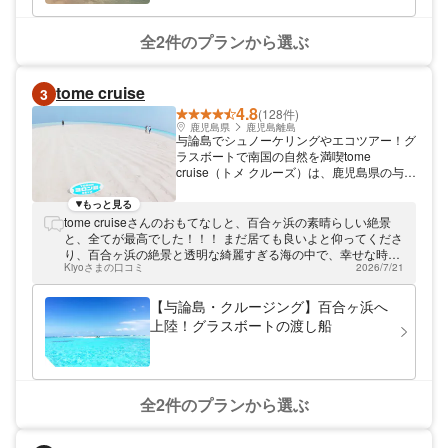
全2件のプランから選ぶ
tome cruise
3
4.8
(128件)
鹿児島県
鹿児島離島
与論島でシュノーケリングやエコツアー！グ
ラスボートで南国の自然を満喫tome
cruise（トメ クルーズ）は、鹿児島県の与論
島にてシュノーケリングやエコツアーを開催
中。大金久海岸からグラスボートに乗り、百
もっと見る
合ヶ丘上陸や海中公園シュノーケリングを満
tome cruiseさんのおもてなしと、百合ヶ浜の素晴らしい絶景
喫できます。店名の由来でもある福留船長
と、全てが最高でした！！！ まだ居ても良いよと仰ってくださ
が、ゲストの体験を丁寧にサポート。南国な
り、百合ヶ浜の絶景と透明な綺麗すぎる海の中で、幸せな時間
らではの自然に囲まれ、時間を忘れていただ
Kiyoさまの口コミ
2026/7/21
をたっぷり過ごさせいただき、大きな海亀まで見る事ができ
けます。
て、感動しました！次に与論島へ来る時も、tomecruiseさんの
ツアーをリピートします！tomecruiseさんのサービス精神が本
【与論島・クルージング】百合ヶ浜へ
当に素晴らしいです。楽しい時間をありがとうございまし
上陸！グラスボートの渡し船
た！！
全2件のプランから選ぶ