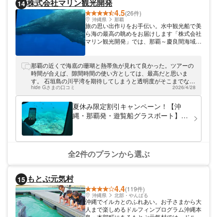
株式会社マリン観光開発
14
4.5
(26件)
沖縄県
那覇
旅の思い出作りをお手伝い。水中観光船で美
ら海の最高の眺めをお届けします「株式会社
マリン観光開発」では、那覇～慶良間海域を
中心に高速水中観光船での珊瑚鑑賞クルーズ
やホエールウオッチングツアーを開催。南国
の海のカラフルなサンゴ礁や熱帯魚を着衣の
那覇の近くで海底の珊瑚と熱帯魚が見れて良かった。ツアーの
まま気軽に楽しめます。冬季にはザトウクジ
時間が合えば、隙間時間の使い方としては、最高だと思いま
ラの生息海域へご案内。減揺装置が搭載され
す。 石垣島の川平湾を期待してしまうと透明度がそこまでない
ている当社のハーモニー号で快適なクルージ
hide Gさまの口コミ
2026/4/28
ので…
ングをご満喫ください。
夏休み限定割引キャンペーン！【沖
縄・那覇発・遊覧船グラスボート】ブ
ルーカーボンクルーズ
全2件のプランから選ぶ
もとぶ元気村
15
4.4
(119件)
沖縄県
北部・やんばる
沖縄でイルカとのふれあい。お子さまから大
人まで楽しめるドルフィンプログラム沖縄本
島・本部町にあるもとぶ元気村では、ドルフ