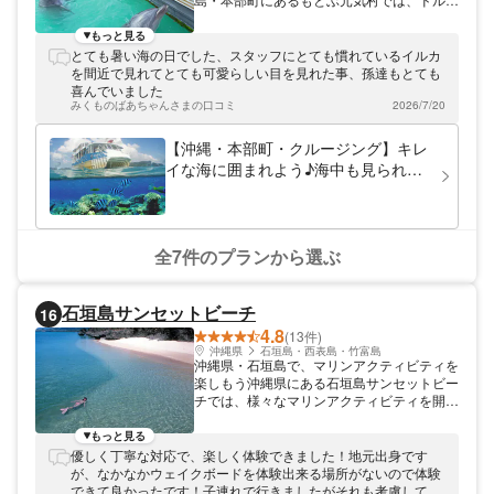
ィンプログラムを開催中です。国内でもなか
なか体験できないイルカとのふれあいを楽し
もっと見る
めます。イルカはとても賢い動物で人間が大
とても暑い海の日でした、スタッフにとても慣れているイルカ
好きなので、すぐに仲良くなれますよ。本部
を間近で見れてとても可愛らしい目を見れた事、孫達もとても
町は本部半島の先端に位置しており、水納ビ
喜んでいました
ーチや瀬底ビーチといった国内有数の透明度
みくものばあちゃんさまの口コミ
2026/7/20
を誇るビーチも近くにあります。ぜひ足を伸
ばしてくださいね。
【沖縄・本部町・クルージング】キレ
イな海に囲まれよう♪海中も見られる
半潜水艦でたのしむコーラルビューク
ルージング！ (40分)
全7件のプランから選ぶ
石垣島サンセットビーチ
16
4.8
(13件)
沖縄県
石垣島・西表島・竹富島
沖縄県・石垣島で、マリンアクティビティを
楽しもう沖縄県にある石垣島サンセットビー
チでは、様々なマリンアクティビティを開催
しております。ビーチは人が少なくゆったり
としていて、干潮でも泳げる珍しい海です。
もっと見る
透明度が高く、たくさんのお魚や珊瑚礁も見
優しく丁寧な対応で、楽しく体験できました！地元出身です
られます！
が、なかなかウェイクボードを体験出来る場所がないので体験
できて良かったです！子連れで行きましたがそれも考慮してく