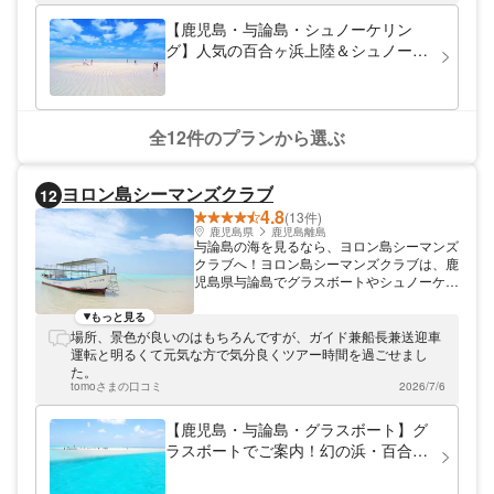
さいね。みなさまのお越しをお待ちしており
ます。
【鹿児島・与論島・シュノーケリン
グ】人気の百合ヶ浜上陸＆シュノーケ
リングのセットプラン！バツグンの透
明度を満喫できるお得なツアー
全12件のプランから選ぶ
ヨロン島シーマンズクラブ
12
4.8
(13件)
鹿児島県
鹿児島離島
与論島の海を見るなら、ヨロン島シーマンズ
クラブへ！ヨロン島シーマンズクラブは、鹿
児島県与論島でグラスボートやシュノーケリ
ングツアーを開催しております。幻の砂浜・
百合ヶ浜に上陸したり、透明度が高い海で泳
もっと見る
いだり。小さなお子様からご年配の方まで、
場所、景色が良いのはもちろんですが、ガイド兼船長兼送迎車
誰でも楽しめるマリンアクティビティをたく
運転と明るくて元気な方で気分良くツアー時間を過ごせまし
さんご用意しています。ヨロン島での滞在を
た。
お楽しみください！
tomoさまの口コミ
2026/7/6
【鹿児島・与論島・グラスボート】グ
ラスボートでご案内！幻の浜・百合が
浜へ