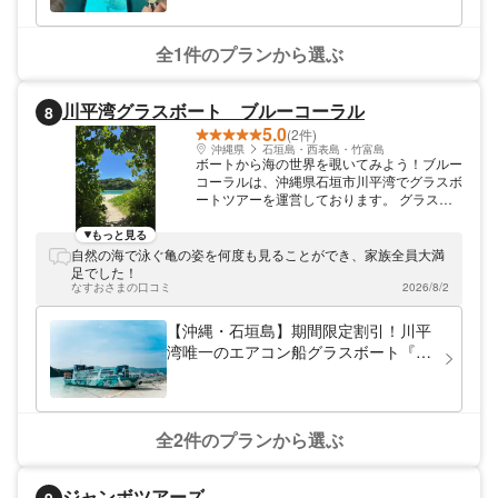
感抜群の大型船・見やすい大画面ガラ
ス★手ぶら＆普段着OK【石垣島】
全1件のプランから選ぶ
川平湾グラスボート ブルーコーラル
8
5.0
(2件)
沖縄県
石垣島・西表島・竹富島
ボートから海の世界を覗いてみよう！ブルー
コーラルは、沖縄県石垣市川平湾でグラスボ
ートツアーを運営しております。 グラスボ
ートは、船底がガラスになっており、約30
分の遊覧で川平湾の熱帯魚、さんご礁をお楽
もっと見る
しみ頂けます。 小さなお子様からご年配の
自然の海で泳ぐ亀の姿を何度も見ることができ、家族全員大満
方までお楽しみ頂けるのは勿論のこと、石垣
足でした！
島の海中を見てみたいけど海に入るのはちょ
なすおさまの口コミ
2026/8/2
っと、、、という方に満足頂ける体験となっ
ております。 明るく元気な受付スタッフ、
【沖縄・石垣島】期間限定割引！川平
若くて敏腕な船長がいるブルーコーラル。
湾唯一のエアコン船グラスボート『ム
全てのスタッフが皆様のご乗船を心よりお待
イ号』
ちしております。
全2件のプランから選ぶ
ジャンボツアーズ