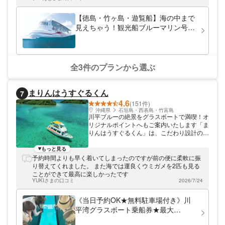
で観察できますよ。竹ヶ島の海をぜひご体感
ください！
【徳島・竹ヶ島・遊覧船】海の中まで
見えちゃう！観光船ブルーマリン号で
遊覧しよう！
全3件のプランから選ぶ
まりんはうすぐるくん
7
4.6
(151件)
沖縄県
石垣島・西表島・竹富島
川平ブルーの絶景をグラスボートで満喫！オ
リジナルポイントへもご案内いたします「ま
りんはうすぐるくん」は、こだわり設計のグ
ラスボートで石垣島の絶景スポット・川平湾
をご案内します。水に濡れず普段着のまま参
もっと見る
加できるので小さなお子様がいるファミリー
予約時間よりも早く着いてしまったのですが前の便に柔軟に振
にもぴったり。きれいなサンゴと可愛い海の
り替えてくれました。 また海では運良くウミガメを2匹も見る
生き物たちに会いに行きましょう！新石垣空
ことができて最高に楽しかったです
港より車で約35分。大きな無料駐車場があ
YUKIさまの口コミ
2026/7/24
るので安心してお越しいただけますよ。
《当日予約OK★無料駐車場付き》川
平湾グラスボート乗船券★最大
22％OFF♪ 安心の船酔いしずらい安定