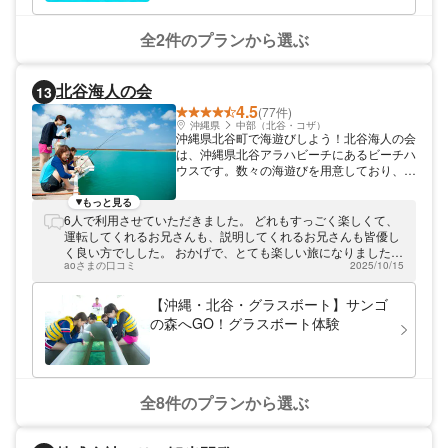
全2件のプランから選ぶ
北谷海人の会
13
4.5
(77件)
沖縄県
中部（北谷・コザ）
沖縄県北谷町で海遊びしよう！北谷海人の会
は、沖縄県北谷アラハビーチにあるビーチハ
ウスです。数々の海遊びを用意しており、沖
縄旅行の思い出づくりにピッタリ！アメリカ
ンビレッジまでは車で5分と、観光もショッ
もっと見る
ピングもあわせて楽しめます！
6人で利用させていただきました。 どれもすっごく楽しくて、
運転してくれるお兄さんも、説明してくれるお兄さんも皆優し
く良い方でしした。 おかげで、とても楽しい旅になりました。
aoさまの口コミ
2025/10/15
ありがとうございました！
【沖縄・北谷・グラスボート】サンゴ
の森へGO！グラスボート体験
全8件のプランから選ぶ