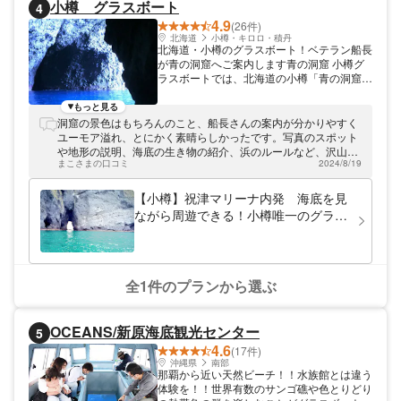
小樽 グラスボート
4
4.9
(26件)
北海道
小樽・キロロ・積丹
北海道・小樽のグラスボート！ベテラン船長
が青の洞窟へご案内します青の洞窟 小樽グ
ラスボートでは、北海道の小樽「青の洞窟ツ
アー」で唯一、グラスボートでクルーズが楽
しめるマリンサービスです。ご案内するのは
もっと見る
小樽出身のベテラン船長。祝津の海で船を走
洞窟の景色はもちろんのこと、船長さんの案内が分かりやすく
らせること40年以上の経験を活かして、み
ユーモア溢れ、とにかく素晴らしかったです。写真のスポット
なさまを驚きと感動の船旅へお連れします。
や地形の説明、海底の生き物の紹介、浜のルールなど、沢山教
まこさまの口コミ
2024/8/19
えていただきました！
【小樽】祝津マリーナ内発 海底を見
ながら周遊できる！小樽唯一のグラス
ボートで行く60分の秘境クルーズ探検
ツアー！屋根やサイドシート付！小さ
なお子様やご高齢のお客様も安心！
全1件のプランから選ぶ
OCEANS/新原海底観光センター
5
4.6
(17件)
沖縄県
南部
那覇から近い天然ビーチ！！水族館とは違う
体験を！！世界有数のサンゴ礁や色とりどり