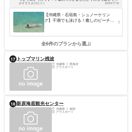
みすずさまの口コミ
2024/7/16
れました。順番がくるまでは海で泳いで過ごせて良かったで
す。石垣の中でも、砂浜がきれいでちょうどいい深さもあり、
魚もいたりで1番いいビーチだと思いました！次はsupなどもや
【沖縄県・石垣島・シュノーケリン
りたいと思いました！
グ】干潮でも泳げる！癒しのビーチで
シュノーケリング
全6件のプランから選ぶ
トップマリン残波
17
沖縄県
西海岸
グラスボート
新原海底観光センター
18
沖縄県
南部
グラスボート