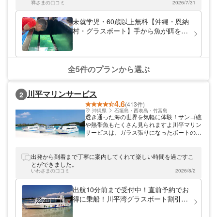
に評価されたお店なので、初めての方や泳ぎ
祥さまの口コミ
2026/7/31
無料で使用できて設備も満足でした！
が苦手な方、ご家族連れにも安心してご参加
いただけます。 コンセプトは「楽しくなけ
未就学児・60歳以上無料【沖縄・恩納
れば遊びじゃない！」。 スタッフ自身が
村・グラスボート】手から魚が餌を食
「自分が行くならこんなお店がいい」「友達
べてくれる魚の餌付け体験無料！最新
に勧めるならこういうツアーがいい」と胸を
GoPro有〼３世代一緒！当日予約歓
張って言えることを大切に、青の洞窟での体
験ダイビング・シュノーケリングを1組完全
迎！濡れずに海中散策！絶景広がる恩
貸切・専属ガイド制でご案内しています。
納村グラスボート遊覧！
全5件のプランから選ぶ
地域最速クラスで導入した「最新
GoPro13」と「Insta360 X5」で、水中の様
子や青の洞窟の感動を高画質で撮影。写真撮
川平マリンサービス
2
影・ムービー撮影・タオル・サンダルまです
4.6
べて無料サービスで、ツアー終了後すぐにお
(413件)
客様のスマホへデータ転送が可能です。旅の
沖縄県
石垣島・西表島・竹富島
透き通った海の世界を気軽に体験！サンゴ礁
思い出を、その日のうちにシェアできます。
や熱帯魚もたくさん見られますよ川平マリン
青の洞窟へは、ボート利用の楽々オプション
サービスは、ガラス張りになったボートの底
もご用意しており、高確率で青の洞窟にご案
から海中を覗けるグラスボート遊覧のご案内
内できるのも強みのひとつ。ベテランインス
をしています。川平湾を知りつくした船長達
トラクターが受付から海、解散まで専属で担
が、巧みな操船とユーモアあふれるトークで
出発から到着まで丁寧に案内してくれて楽しい時間を過ごすこ
当するので、プライベート感も安心感も
お客様を楽しませます。タイミングが合え
とができました。
MAXです。 沖縄・恩納村の美しい海と青の
ば、EV（電池推進）船グラスボートに乗る
いわさまの口コミ
2026/8/2
洞窟を舞台に、お客様一人ひとりのペースと
チャンスも！川平湾へは石垣空港・石垣港よ
ご要望にできる限りお応えしながら、多様な
り車で約30分です。
出航10分前まで受付中！直前予約でお
ニーズに寄り添うツアーを開催しています。
初めての体験ダイビング・ファミリー旅行・
得に乗船！川平湾グラスボート割引乗
カップル旅行の“ハイライト”になる時間を、
船券【お子様だけでの予約不可】
ぜひ和で体感してください。