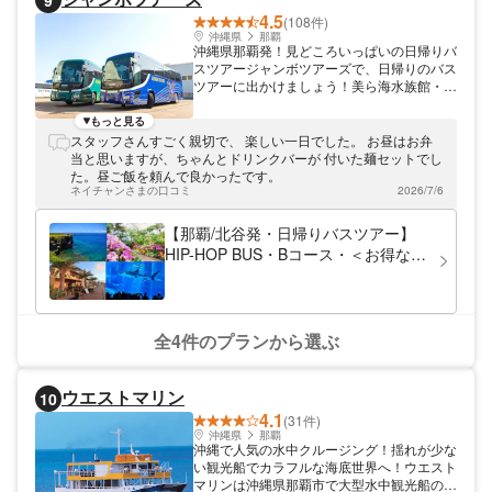
9
4.5
(108件)
沖縄県
那覇
沖縄県那覇発！見どころいっぱいの日帰りバ
スツアージャンボツアーズで、日帰りのバス
ツアーに出かけましょう！美ら海水族館・万
座毛・古宇利島・美浜アメリカンビレッジな
ど、数々の見どころスポットへとご案内しま
もっと見る
す。アクセスの良い那覇から出発するので便
スタッフさんすごく親切で、 楽しい一日でした。 お昼はお弁
利！快適なバスの旅をお楽しみください。
当と思いますが、ちゃんとドリンクバーが 付いた麺セットでし
た。昼ご飯を頼んで良かったです。
ネイチャンさまの口コミ
2026/7/6
【那覇/北谷発・日帰りバスツアー】
HIP-HOP BUS・Bコース・＜お得な２
施設入館チケット付き＞ 沖縄美ら海
水族館&熱帯ドリームセンターと万座
毛・備瀬フクギ並木・美浜アメリカン
ビコース（食事OP）
全4件のプランから選ぶ
ウエストマリン
10
4.1
(31件)
沖縄県
那覇
沖縄で人気の水中クルージング！揺れが少な
い観光船でカラフルな海底世界へ！ウエスト
マリンは沖縄県那覇市で大型水中観光船のク