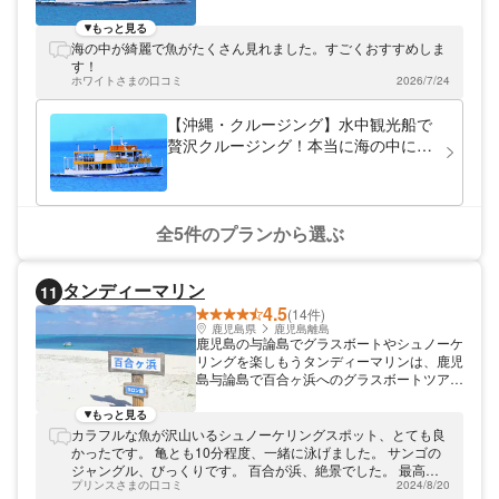
ルージングを催行しています。安定性に優れ
たオルカ号が、みなさまを海の世界へお連れ
もっと見る
いたします。専属ガイドがカラフルな魚やサ
海の中が綺麗で魚がたくさん見れました。すごくおすすめしま
ンゴについても解説するので、沖縄の海につ
す！
いてたっぷりと知ることができます。ひと味
ホワイトさまの口コミ
2026/7/24
違った贅沢な雰囲気の中で、美ら海の魅力を
味わいましょう！
【沖縄・クルージング】水中観光船で
贅沢クルージング！本当に海の中にい
るみたい！
全5件のプランから選ぶ
タンディーマリン
11
4.5
(14件)
鹿児島県
鹿児島離島
鹿児島の与論島でグラスボートやシュノーケ
リングを楽しもうタンディーマリンは、鹿児
島与論島で百合ヶ浜へのグラスボートツアー
などを開催しています。ウミガメと泳げるシ
ュノーケリングや海人気分で魚介を獲るツア
もっと見る
ーなど、他にはないオリジナルプランが魅
カラフルな魚が沢山いるシュノーケリングスポット、とても良
力！ショップのある大金久海岸までは、与論
かったです。 亀とも10分程度、一緒に泳げました。 サンゴの
空港・港から車で約15分。宿泊先等への無
ジャングル、びっくりです。 百合が浜、絶景でした。 最高で
料送迎も行っていますので、一度ご相談くだ
プリンスさまの口コミ
2024/8/20
した。