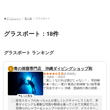
アソビュー！
乗り物
グラスボート
グラスボート：18件
グラスボート ランキング
青の洞窟専門店 沖縄ダイビングショップ和
1
4.9
(8,509件)
沖縄県
西海岸
「楽しくなければ遊びじゃない！」 笑顔確
約★一生に一度の“最高の初体験”を1組専属
で完全サポート 沖縄・恩納村の青の洞窟専
門店「青の洞窟専門店 沖縄ダイビングショ
ップ和」は、2010年創業・無事故継続の体
もっと見る
験ダイビング専門ショップです。沖縄県公安
担当スタッフのみっちゃんが楽しくレクチャーしてくれて、本
委員会の「安全対策優良海域レジャー提供業
番ダイビングも素敵な写真や動画も撮ってくれて大満足でした
者（マル優）」認定を受けた、安全面も公的
😍帰りのシャワーもシャンプーやボディソープ、ドライヤーも