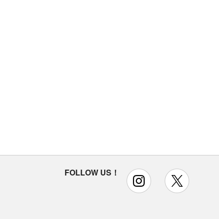
FOLLOW US！
instagram
x