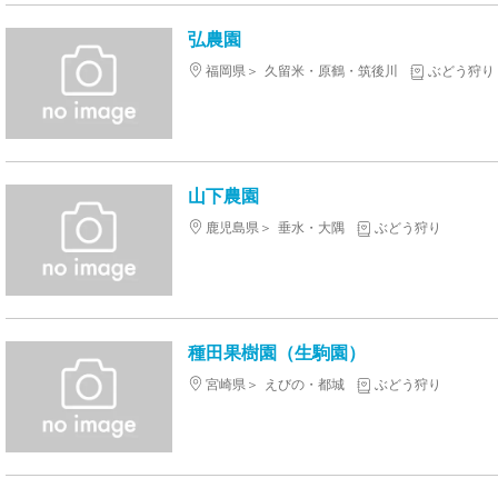
弘農園
福岡県
久留米・原鶴・筑後川
ぶどう狩り
山下農園
鹿児島県
垂水・大隅
ぶどう狩り
種田果樹園（生駒園）
宮崎県
えびの・都城
ぶどう狩り