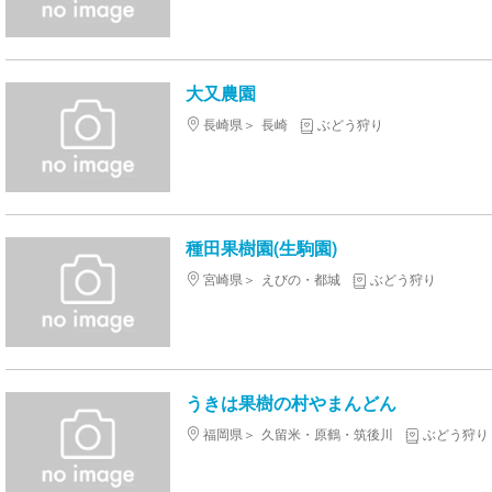
大又農園
長崎県
長崎
ぶどう狩り
種田果樹園(生駒園)
宮崎県
えびの・都城
ぶどう狩り
うきは果樹の村やまんどん
福岡県
久留米・原鶴・筑後川
ぶどう狩り