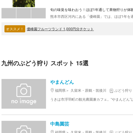
旬の味覚を味わおう！ほぼ1年通して果物狩りが体
オススメ！
優峰園フルーツランド 1,000円分チケット
九州のぶどう狩り スポット 15選
やまんどん
福岡県
久留米・原鶴・筑後川
ぶどう狩り
中島園芸
福岡県
久留米・原鶴・筑後川
ぶどう狩り