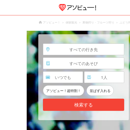
アソビュー！
体験観光
果物狩り・フルーツ狩り
ぶどう
すべての行き先
すべてのあそび
いつでも
1
人
アソビュー！超特割！
並ばず入れる
検索する