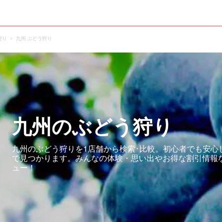
狩り
九州 ぶどう狩り
九州のぶどう狩り
九州のぶどう狩りを1店舗から検索･比較。初心者でも安心
で見つかります。みんなの体験・思い出やお得な割引情報
ュー！