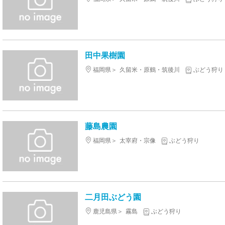
田中果樹園
福岡県
久留米・原鶴・筑後川
ぶどう狩り
藤島農園
福岡県
太宰府・宗像
ぶどう狩り
二月田ぶどう園
鹿児島県
霧島
ぶどう狩り