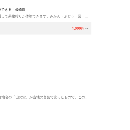
験できる「優峰園」
熊本市西区河内にある「優峰園」では、ほぼ1年を通して果物狩りが体験できます。みかん・ぶどう・梨・柿・桃などをはじめ、筍堀りや栗拾いが体験できます。園内には釣り堀があり、併設した食事処ではマスの塩焼き・名物の流しそうめんをお楽しみいただけます。JR熊本駅より車で約30分。金峰の森の駅「みちくさ館」より車で約3分です。
1,000
円
〜
うきは市浮羽町の観光農園兼カフェ。“やまんどん”は地名の「山の堂」が当地の言葉で訛ったもので、この浮羽町山の堂が大正10年頃から栽培が始まった浮羽町における「果樹発祥の地」と伝わる。1月から5月のいちごをはじめ夏場のブルーベリーやぶどう、秋の梨や11月から12月の柿まで一年を通じてフルーツ狩りが楽しめるほか、併設するカフェ「夢語寄家(むごよか)」で常時30種類以上のケーキなどフルーツを使用したスイーツが味わえる。