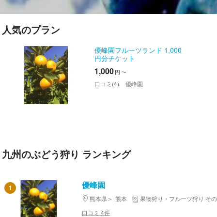
人気のプラン
優峰園フルーツランド 1,000
円分チケット
1,000
円
〜
口コミ(4)
優峰園
九州のぶどう狩り ランキング
優峰園
1
熊本県
熊本
果物狩り・フルーツ狩り そ
口コミ 4件