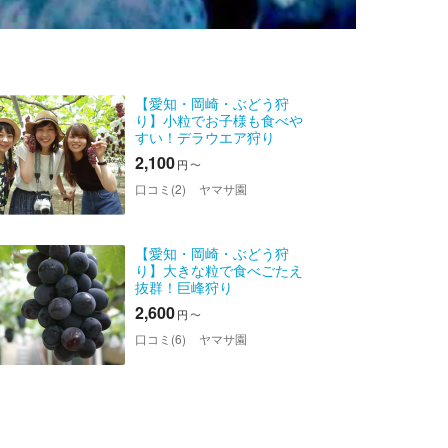
【愛知・岡崎・ぶどう狩
り】小粒でお子様も食べや
すい！デラウエア狩り
2,100
円
〜
口コミ(2)
ヤマサ園
【愛知・岡崎・ぶどう狩
り】大きな粒で食べごたえ
抜群！巨峰狩り
2,600
円
〜
口コミ(6)
ヤマサ園