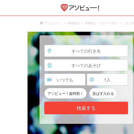
アソビュー！
体験観光
果物狩り・フルーツ狩り
ぶどう
すべての行き先
すべてのあそび
いつでも
1
人
アソビュー！超特割！
並ばず入れる
検索する