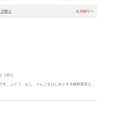
エア狩り
2,100
円
〜
どう狩り
豊楽園は、岐阜県恵那市にある自然豊かな観光農園です。ぶどう、なし、りんごをはじめとする種類豊富な果物を栽培しており、甘くジューシーな果実を堪能することができます。 園内ではスタッフが親切丁寧にサポートしてくれるので、未経験者でも安心して果物狩りを楽しむことができます。自分の手で摘み取る喜びと、新鮮なままの果物の美味しさをぜひ体験してみてください。 さらに、造りたてのジュースやジャムなど、園内で作られた果物の加工品も販売しています。旅行の思い出に、またはお土産にもぴったりです。 豊楽園でしか味わえない、果物づくりの楽しさと自然の恵みを、ぜひ身近に感じてみてはいかがでしょうか。