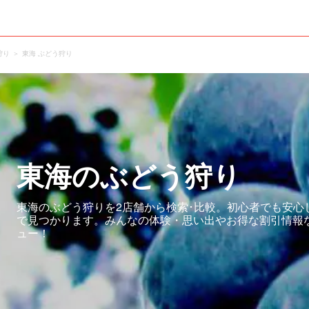
狩り
東海 ぶどう狩り
東海のぶどう狩り
東海のぶどう狩りを2店舗から検索･比較。初心者でも安心
で見つかります。みんなの体験・思い出やお得な割引情報
ュー！