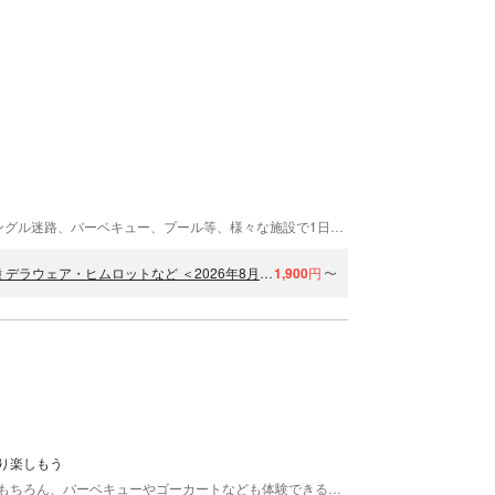
2万坪の大自然で、ぶどう狩りやゴーカート、ジャングル迷路、バーベキュー、プール等、様々な施設で1日中楽しんでいただけます。 ・朝9:30から夕方16:00まで、房制限や時間制限はありません。 ・屋内スペースがあり、雨天でも利用可能です。 ・飲食物の持ち込みは可能です。 ・大型駐車場完備（無料） ・ブドウは園外へ持ち出しできません（手荷物は中を確認させていただきます）。 ・テーブル・イスの数には限りがあります、必要な方はご持参ください。 ・テントは使用できません。
【愛知・岡崎】ぶどう狩り食べ放題・時間制限無し！！種無し品種 デラウェア・ヒムロットなど ＜2026年8月1日～8月21日＞
1,900
円
〜
り楽しもう
愛知県岡崎市にある「ヤマサ園」は、ぶどう狩りはもちろん、バーベキューやゴーカートなども体験できる楽しみいっぱいのぶどう園です♪お子様に大人気の「種なしデラウェア」をはじめ、「スチューベン」や「巨峰」など多種多様のぶどうをご用意！エコファーマー認定の安心安全なぶどうをご提供いたします！ぜひお立ち寄りください。