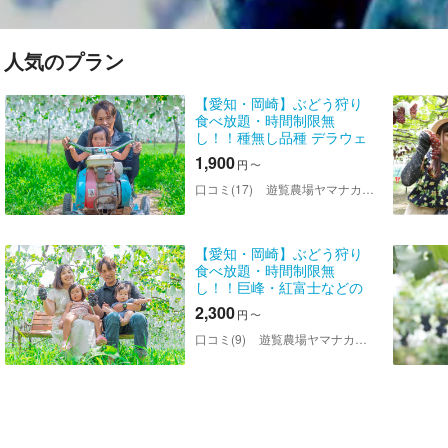
人気のプラン
【愛知・岡崎】ぶどう狩り
食べ放題・時間制限無
し！！種無し品種 デラウェ
ア・ヒムロットなど ＜2026
1,900
円
〜
年8月1日～8月21日＞
口コミ(17)
遊覧農場ヤマナカ果園
【愛知・岡崎】ぶどう狩り
食べ放題・時間制限無
し！！巨峰・紅富士などの
大粒品種≪2026年8月22日
2,300
円
〜
～≫
口コミ(9)
遊覧農場ヤマナカ果園