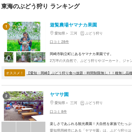
東海のぶどう狩り ランキング
遊覧農場ヤマナカ果園
1
愛知県
三河
ぶどう狩り
口コミ 28件
岡崎市駒立町にあるヤマナカ果園です。
オススメ！
ヤマサ園
2
愛知県
三河
ぶどう狩り
口コミ 8件
楽しさであふれる観光農園！大自然を家族でたっぷ