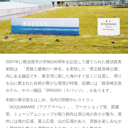
2007年に横須賀市の市制100周年を記念して建てられた横須賀美
術館は、「景観と建物の一体化」を実現した「県立観音崎公園」
内にある施設です。東京湾に面した海のすぐ近くに位置し、周り
を山に囲まれた自然が豊かな環境が特徴。近隣には「観音崎京急
ホテル」やスパ施設「SPASSO（スパッソ）」があります。
本館の展示室をはじめ、谷内六郎館やレストラン
「ACQUAMARE（アクアマーレ）」、ワークショップ室、図書
室、ミュージアムショップが揃う館内は居心地の良さが魅力。屋
外には海の広場、屋上広場、山の広場があり、景観を楽しみなが