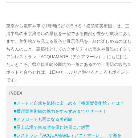
東京から電車や車で1時間ほどで行ける「横須賀美術館」は、三
浦半島の東京湾沿いの景観を一望できる自然が豊かな環境にあり
ます。美術館から見える景色と展示作品を一緒に楽しめるのはも
ちろんのこと、建築物としてのクオリティの高さや併設のイタリ
アンレストラン「ACQUAMARE（アクアマーレ）」にも注目し
たいところ。県立観音崎公園内の一角にあるので、周辺の観光ス
ポットと合わせれば、1日中たっぷりと遊べるところもポイント
です。
INDEX
■アートと自然を気軽に楽しめる「横須賀美術館」とは？
■横須賀美術館の魅力をすみずみまでリサーチ！
■アプローチも画になる美術館
■屋上広場で東京湾を望む絶景にご対面
■レストラン「ACQUAMARE（アクアマーレ）」で海を