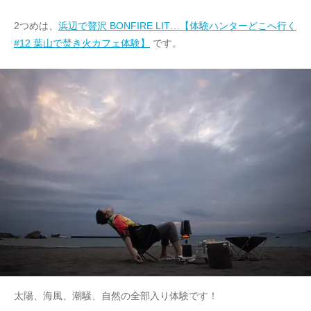
2つめは、
浜辺で贅沢 BONFIRE LIT…【体験ハンターどこへ行く
#12 葉山で焚き火カフェ体験】
です。
太陽、海風、潮騒、自然の全部入り体験です！