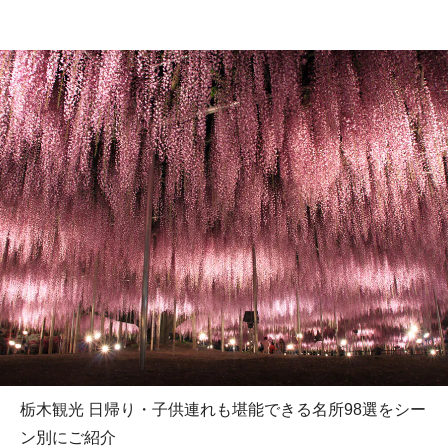
栃木観光 日帰り・子供連れも堪能できる名所98選をシー
ン別にご紹介