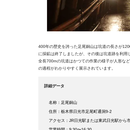
400年の歴史を誇った足尾銅山は坑道の長さが120
に採鉱は終了しましたが、その後は坑道跡を利用
全長700mの坑道はかつての作業の様子が人形な
の過程がわかりやすく展示されています。
詳細データ
名称：足尾銅山
住所：栃木県日光市足尾町通洞9-2
アクセス：JR日光駅または東武日光駅から市
営業時間：9:30〜16:30