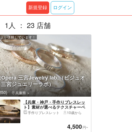
新規登録
ログイン
人 ： 23 店舗
 人以上が体験しています！
uxOpera 三宮Jewelry lab.（ビジュオ
 三宮ジュエリーラボ）
50)
ハーバーランド
兵庫県
中央区（神戸市）・元町・三宮・ポートアイランド・ハーバー
【兵庫・神戸・手作りブレスレッ
ト】素材が選べるテクスチャーペ
アバングル（1組）満席の場合すぐ
手作りブレスレット
10歳から
近くの神戸店へ
4,500
円~