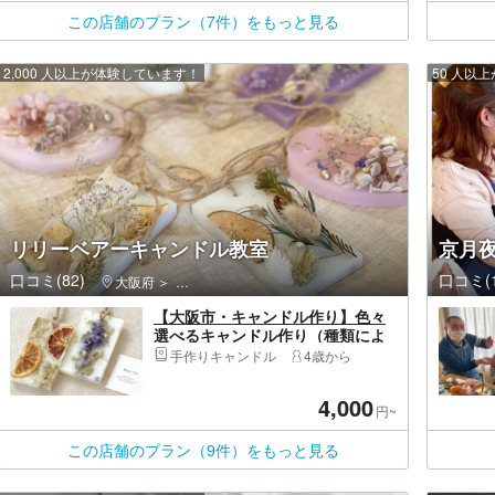
この店舗のプラン（7件）をもっと見る
2,000 人以上が体験しています！
50 人以
リリーベアーキャンドル教室
京月
口コミ(82)
口コミ(1
大阪府
中央区（大阪市）・大阪城公園・天満橋・道頓堀・ア
【大阪市・キャンドル作り】色々
選べるキャンドル作り（種類によ
り値段が変動します）
手作りキャンドル
4歳から
4,000
円~
この店舗のプラン（9件）をもっと見る