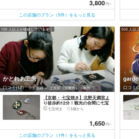
3,800
て！
円~
この店舗のプラン（5件）をもっと見る
100 人以上が体験しています！
500 人
かとれあ工房
gard
口コミ(18)
口コミ(7
京都府
上京区（京都市）・御所
【京都・ 七宝焼き】北野天満宮よ
り徒歩約12分！観光の合間に七宝
焼き体験はいかが？光沢と色合い
七宝焼き
3歳から
に感動の七宝キーホルダー
1,650
円~
この店舗のプラン（1件）をもっと見る