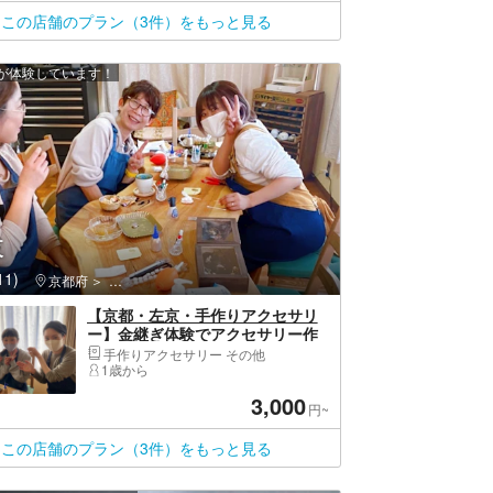
この店舗のプラン（3件）をもっと見る
上が体験しています！
夜
1)
メリカ村
京都府
右京区（京都市）・嵐山・高雄
【京都・左京・手作りアクセサリ
ー】金継ぎ体験でアクセサリー作
り。お手軽コース
手作りアクセサリー その他
1歳から
3,000
円~
この店舗のプラン（3件）をもっと見る