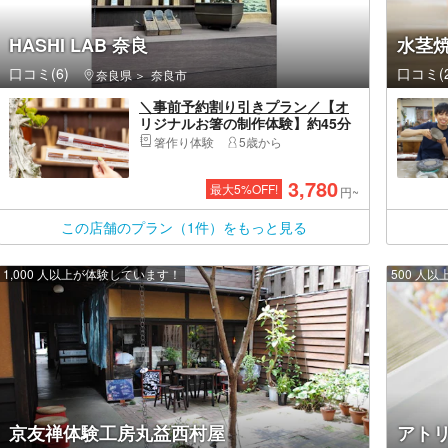
HASHI LAB 奈良
水茎
口コミ(6)
口コミ(2
奈良県
奈良市
＼事前予約割り引きプラン／【オ
リジナルお箸の制作体験】約45分
で完成！観光の思い出作りにおす
箸作り体験
5歳から
すめ♪＜近鉄奈良駅より徒歩2分＞
＜女性・カップル・ファミリーに
3,780
最大
5
%OFF!
おすすめ＞
円~
この店舗のプラン（1件）をもっと見る
1,000 人以上が体験しています！
500 人
京友禅体験工房丸益西村屋
アト