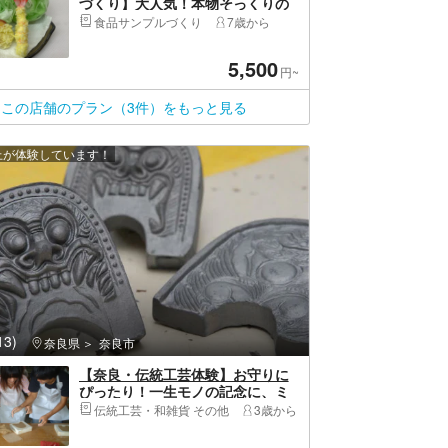
づくり】大人気！本物そっくりの
天ぷら＆レタス制作
食品サンプルづくり
7歳から
5,500
円~
この店舗のプラン（3件）をもっと見る
以上が体験しています！
3)
奈良県
奈良市
【奈良・伝統工芸体験】お守りに
ぴったり！一生モノの記念に、ミ
ニ鬼瓦を手づくりしよう
伝統工芸・和雑貨 その他
3歳から