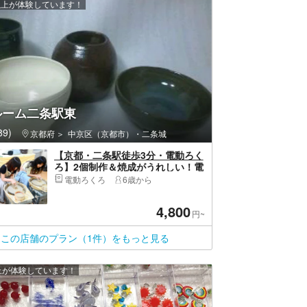
 人以上が体験しています！
ルーム二条駅東
9)
津
京都府
中京区（京都市）・二条城
【京都・二条駅徒歩3分・電動ろく
ろ】2個制作＆焼成がうれしい！電
動ろくろ陶芸体験（60分）
電動ろくろ
6歳から
4,800
円~
この店舗のプラン（1件）をもっと見る
以上が体験しています！