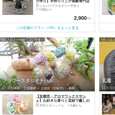
グ作り】手作りリング体験専門店
だからできる楽しいデザインがい
シルバーアクセサリー手作り
っぱい ♪ カップルや女子会などに
15歳から
おすすめ！
2,900
円~
この店舗のプラン（1件）をもっと見る
500 人以上が体験しています！
100 人
フラワースタジオチハル
瓦道
口コミ(46)
口コミ(1
京都府
上京区（京都市）・御所
【京都市・アロマワックスサシ
ェ】お好きな香りと花材で癒しの
空間。アクセス良好◎四条、烏丸
手作りキャンドル
4歳から
駅近。夜間もあり。お子様も多数
ご参加。お買い物や観光とあわせ