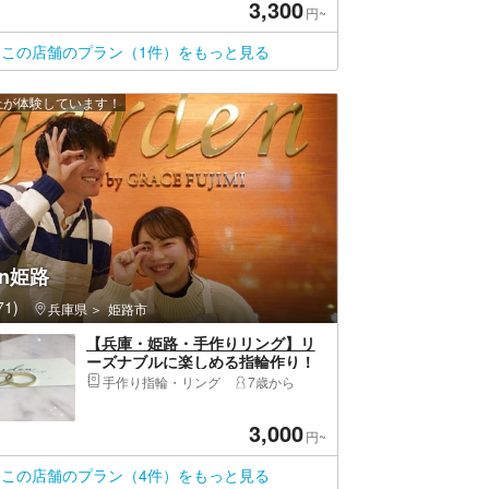
3,300
円~
この店舗のプラン（1件）をもっと見る
以上が体験しています！
en姫路
1)
兵庫県
姫路市
【兵庫・姫路・手作りリング】リ
ーズナブルに楽しめる指輪作り！
真鍮リング 1個
手作り指輪・リング
7歳から
3,000
円~
この店舗のプラン（4件）をもっと見る