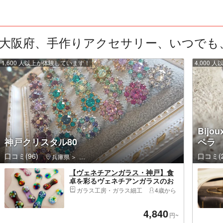
大阪府、手作りアクセサリー、いつでも、1
1,600 人以上が体験しています！
4,000
Bijo
神戸クリスタル80
ペラ
口コミ(96)
口コミ(2
兵庫県
中央区（神戸市）・元町・三宮・ポートアイランド・
【ヴェネチアンガラス・神戸】食
卓を彩るヴェネチアンガラスのお
箸置きづくり（2個）
ガラス工房・ガラス細工
4歳から
4,840
円~