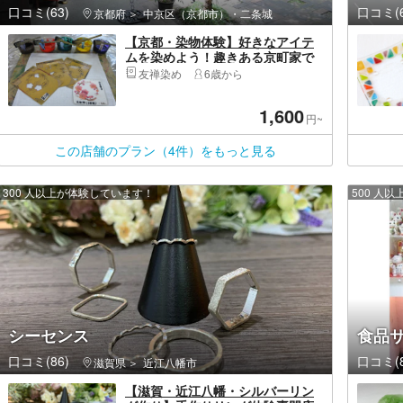
口コミ(63)
口コミ(6
京都府
中京区（京都市）・二条城
【京都・染物体験】好きなアイテ
ムを染めよう！趣きある京町家で
友禅染め入門コース
友禅染め
6歳から
1,600
円~
この店舗のプラン（4件）をもっと見る
300 人以上が体験しています！
500 人
シーセンス
食品サ
口コミ(86)
口コミ(8
滋賀県
近江八幡市
【滋賀・近江八幡・シルバーリン