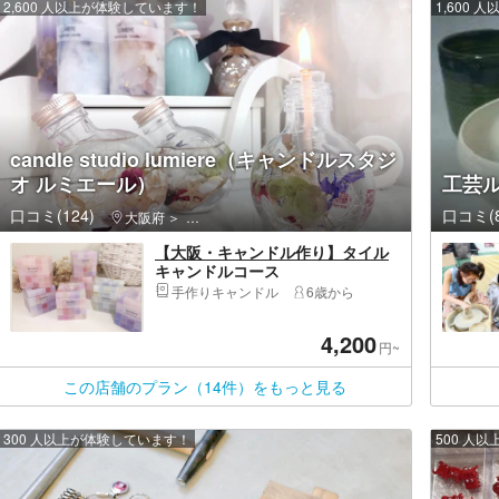
2,600 人以上が体験しています！
1,600
candle studio lumiere（キャンドルスタジ
オ ルミエール）
工芸
口コミ(124)
口コミ(8
大阪府
北区（大阪市）・北新地・中之島・大阪天満宮・中
【大阪・キャンドル作り】タイル
キャンドルコース
手作りキャンドル
6歳から
4,200
円~
この店舗のプラン（14件）をもっと見る
300 人以上が体験しています！
500 人