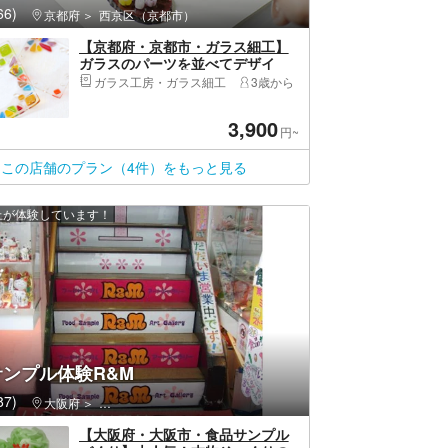
6)
京都府
西京区（京都市）
【京都府・京都市・ガラス細工】
ガラスのパーツを並べてデザイ
ン！お皿作り
ガラス工房・ガラス細工
3歳から
3,900
円~
この店舗のプラン（4件）をもっと見る
以上が体験しています！
ンプル体験R&M
7)
大阪府
中央区（大阪市）・大阪城公園・天満橋・道頓堀・アメリカ村
【大阪府・大阪市・食品サンプル