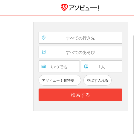
すべての行き先
すべてのあそび
いつでも
1
人
アソビュー！超特割！
並ばず入れる
検索する