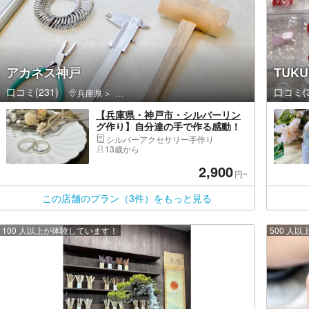
アカネス神戸
TUK
口コミ(231)
口コミ(3
兵庫県
中央区（神戸市）・元町・三宮・ポートアイランド
【兵庫県・神戸市・シルバーリン
グ作り】自分達の手で作る感動！
わかりやすい丁寧な指導で「思い
シルバーアクセサリー手作り
出と共に」一品物作り
13歳から
2,900
円~
この店舗のプラン（3件）をもっと見る
100 人以上が体験しています！
500 人