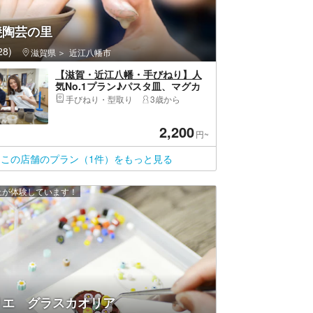
焼陶芸の里
8)
滋賀県
近江八幡市
【滋賀・近江八幡・手びねり】人
気No.1プラン♪パスタ皿、マグカ
ップ、珈琲カップなど制作できま
手びねり・型取り
3歳から
す＜レギュラーコース＞
2,200
円~
この店舗のプラン（1件）をもっと見る
以上が体験しています！
リエ グラスカオリア