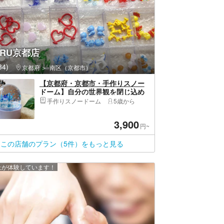
URU京都店
4)
・ハーバーランド
京都府
南区（京都市）
【京都府・京都市・手作りスノー
ドーム】自分の世界観を閉じ込め
る。スノードーム作り
手作りスノードーム
5歳から
3,900
円~
この店舗のプラン（5件）をもっと見る
以上が体験しています！