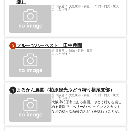
部）
大阪府
大阪東部（寝屋川・守口・門真・東大阪）
ぶどう狩り
フルーツハーベスト 田中農園
3
兵庫県
城崎・竹野・豊岡
ぶどう狩り
まるかん農園（柏原観光ぶどう狩り横尾支部）
4
大阪府
大阪東部（寝屋川・守口・門真・東大阪）
ぶどう狩り
大阪府柏原市にある農園。ぶどう狩りを楽し
める農園で、ベリーAやシャインマスカット
などの様々な品種のぶどうを味わうことがで
きる。ビニールハウス内でぶどう狩りを楽し
めるので、雨の日でも安心。テーブルやイス
なども備えており、摘み取ったぶどうをゆっ
たり味わうことができる。