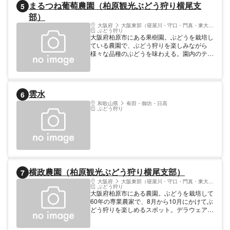
まるつね葡萄農園（柏原観光ぶどう狩り横尾支
5
部）
大阪府
大阪東部（寝屋川・守口・門真・東大阪）
ぶどう狩り
大阪府柏原市にある果樹園。ぶどうを栽培し
ている農園で、ぶどう狩りを楽しみながら
様々な品種のぶどうを味わえる。園内のテー
ブルセットを利用して、ゆったりぶどうを味
わうことも可能。
雲水
6
和歌山県
有田・御坊・日高
ぶどう狩り
横政農園（柏原観光ぶどう狩り横尾支部）
7
大阪府
大阪東部（寝屋川・守口・門真・東大阪）
ぶどう狩り
大阪府柏原市にある農園。ぶどうを栽培して
60年の専業農家で、8月から10月にかけてぶ
どう狩りを楽しめるスポット。デラウェアや
マスカット、ベリーAやピオーネといった品
種のぶどうを栽培しており、様々な品種を味