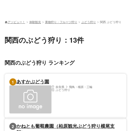
アソビュー！
体験観光
果物狩り・フルーツ狩り
ぶどう狩り
関西 ぶどう狩り
関西のぶどう狩り：13件
関西のぶどう狩り ランキング
あすかぶどう園
1
奈良県
飛鳥・橿原・三輪
ぶどう狩り
かねとも葡萄農園（柏原観光ぶどう狩り横尾支
2