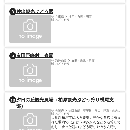
わうことができる。
神出観光ぶどう園
8
兵庫県
神戸・有馬・明石
ぶどう狩り
有田巨峰村 森園
9
和歌山県
有田・御坊・日高
ぶどう狩り
夕日の丘観光農場（柏原観光ぶどう狩り横尾支
10
部）
大阪府
大阪東部（寝屋川・守口・門真・東大阪）
ぶどう狩り
大阪府柏原市にある農場。豊かな自然に恵ま
れた場内ではぶどうやみかんなどを栽培して
おり、食べ放題のぶどう狩りやみかん狩りを