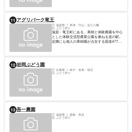
楽しめる。バーベキューも行えるほか、虫な
どを捕まえて自然と触れ合いながら遊ぶこと
もできる。
アグリパーク竜王
11
滋賀県
草津・守山・近江八幡
ぶどう狩り
滋賀・竜王町にある、果樹と体験農園を中心
とした体験交流型農業公園を兼ねる道の駅。
近隣にも個人の果樹園が点在する国道477号
沿いにあり、園内でも通年でフルーツ狩りを
楽しむことができる。昭和期の農村作業を学
べる田園資料館やスワンボート、ポニーやウ
サギ、ヤギ、羊などに触れ合える「動物ふれ
岩岡ぶどう園
12
あい広場」も。
兵庫県
神戸・有馬・明石
ぶどう狩り
吾一農園
13
滋賀県
彦根・長浜
ぶどう狩り