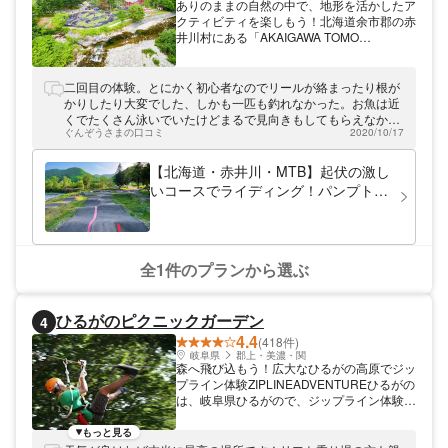
ありのままの自然の中で、地形を活かしたア
クティビティを楽しもう！北海道余市郡の赤
井川村にある「AKAIGAWA TOMO
PLAYPARK」は、広大な自然を様々な形で
たのしむことができるプレイパーク！キャン
プ・グランピングでの滞在や、パンプトラッ
二回目の体験。とにかく初心者なのでリールが絡まったり根が
クやフィッシュポンドでのアクティビティな
かりしたり大変でした、しかも一匹も釣れなかった。お魚は近
どで、自然との一体感を感じられるひと時を
くでたくさん泳いでいたけどまるで見向きもしてもらえなかっ
楽しめます。北海道で新たな体験を堪能して
ぐんぞうさまの口コミ
2020/10/17
た。悲しいけど楽しい〜来年はマイ釣竿買って挑戦する
ください。
【北海道・赤井川・MTB】起伏の激し
いコースでライディング！パンプトラ
ック2時間
全1件のプランから選ぶ
ひるがのピクニックガーデン
4
4.4
(418件)
岐阜県
郡上・美濃・関
森へ飛び込もう！広大なひるがの高原でジッ
プライン体験ZIPLINEADVENTUREひるがの
は、岐阜県ひるがので、ジップライン体験を
開催しています。 ダイナミックで爽快なジ
ップライン体験 澄んだ空気と雄大な景色が
もっと見る
魅力のひるがの高原。最高の時間を提供する