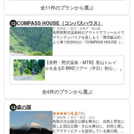
全11件のプランから選ぶ
COMPASS HOUSE（コンパスハウス）
12
長野県
野沢・木島平・秋山郷
長野県野沢温泉村のアウトドアフィールドで
マウンテンバイクを楽しもう「豊田飯山IC」
より車で約30分の「COMPASS HOUSE（コ
ンパスハウス）」ではマウンテンバイクのレ
ンタルやガイド付きツアーを実施していま
す。夏の野沢温泉は冬に劣らず魅力いっぱ
い。地形に富んだスキー場エリアや周辺の森
【長野・野沢温泉・MTB】里山トレイ
林でのライド、そしてラストには温泉を満喫
ルを走るE-BIKEツアー（半日）初心者
しましょう。野沢温泉ならではの夏を体験し
歓迎・ガイド付き
にお越しください。
全4件のプランから選ぶ
森の国
13
4.4
(7件)
鳥取県
米子・皆生・大山
鳥取の大山国立公園を舞台に、自然と歴史に
親しむ国立公園・大山を舞台に、自然と親し
むアクティビティを提供している森の国。ブ