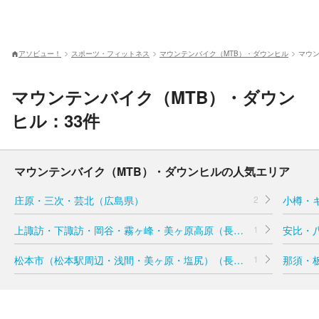
アソビュー！
スポーツ・フィットネス
マウンテンバイク（MTB）・ダウンヒル
マウン
マウンテンバイク（MTB）・ダウン
ヒル：33件
マウンテンバイク（MTB）・ダウンヒルの人気エリア
庄原・三次・芸北（広島県）
2
小樽・
上諏訪・下諏訪・岡谷・霧ヶ峰・美ヶ原高原（長野県）
1
安比・
松本市（松本駅周辺・浅間・美ヶ原・塩尻）（長野県）
1
那須・