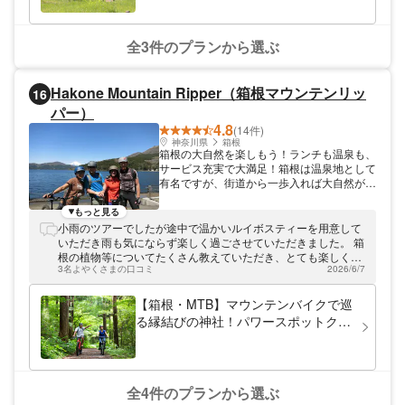
走ったり。本格的な練習もできるコースやキ
ッズ向けのミニサイズコースもあり、とにか
く楽しみ方が豊富！リフトにも乗れるのでレ
全3件のプランから選ぶ
ジャー気分が最高に盛り上がりますよ！ビギ
ナーや中級者のためのスクールも開催してい
るのでぜひご利用くださいね。 大自然を思
Hakone Mountain Ripper（箱根マウンテンリッ
16
い切りアクティブに楽しむならマウンテンバ
パー）
イク！キッズや女性にも安心のコース設計で
す。お気軽に遊んで行ってくださいね！
4.8
(14件)
神奈川県
箱根
箱根の大自然を楽しもう！ランチも温泉も、
サービス充実で大満足！箱根は温泉地として
有名ですが、街道から一歩入れば大自然が広
がります。Hakone Mountain Ripper（箱根
マウンテンリッパー）は、箱根の自然をマウ
もっと見る
ンテンバイク(MTB)でご案内します！ 自然の
小雨のツアーでしたが途中で温かいルイボスティーを用意して
中に入り込もう。 箱根・仙石原地区を中心
いただき雨も気にならず楽しく過ごさせていただきました。 箱
に、のんびりとガイドがご案内します。緑深
根の植物等についてたくさん教えていただき、とても楽しく有
い道をマウンテンバイクで走り、森林浴を楽
3名よやくさまの口コミ
2026/6/7
意義な時間を過ごすことができました おかげさまで思い出に残
しむ。途中バイクを置いて秘密の場所でティ
る一日となりました。
ータイム…自然に包まれる贅沢な時間です。
【箱根・MTB】マウンテンバイクで巡
春には桜、夏には深い緑、秋には一面の紅葉
る縁結びの神社！パワースポットクル
があなたを誘います。大自然の景観を満喫し
ージング（3.5時間）
ながら、体を動かす心地よさを体感してくだ
さい。 素敵な時間をサポート☆充実のサー
ビス！ マウンテンバイクが初めての方で
も、ガイドがしっかりとサポートいたします
全4件のプランから選ぶ
ので安心です。マウンテンバイクのレンタル