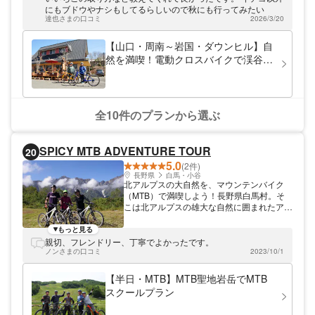
で、散策も楽しめます。アメリカンスタイル
にもブドウやナシもしてるらしいので秋にも行ってみたい
のBBQ付きプランも好評です。ぜひご家族
達也さまの口コミ
2026/3/20
やグループでお越しください。
【山口・周南～岩国・ダウンヒル】自
然を満喫！電動クロスバイクで渓谷を
爽快に駆け下りよう（ガイドなし）
全10件のプランから選ぶ
SPICY MTB ADVENTURE TOUR
20
5.0
(2件)
長野県
白馬・小谷
北アルプスの大自然を、マウンテンバイク
（MTB）で満喫しよう！長野県白馬村。そ
こは北アルプスの雄大な自然に囲まれたアウ
トドアスポーツの聖地。 SPICY MTB
ADVENTUREは四季折々の魅力を、マウン
もっと見る
テンバイクを通じて提供しています。 経験
親切、フレンドリー、丁寧でよかったです。
豊富なインストラクター／ガイドがご案内し
ノンさまの口コミ
2023/10/1
ます！ 冬はスノーボード／スキーなどのウ
ィンタースポーツ、夏はマウンテンバイク
【半日・MTB】MTB聖地岩岳でMTB
（MTB）、様々なジャンルのスポーツをイ
スクールプラン
ンストラクター／ガイドは経験してきている
ので自然の魅力、愉しみ方を熟知していま