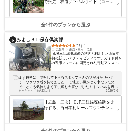
で疾走！林道グラベルライド（コーヒ
ーブレイク付き）
全1件のプランから選ぶ
みよしＳＬ保存俱楽部
6
4.5
(25件)
広島県
庄原・三次・芸北
旧JR三江線廃線跡の鉄路を利用した西日本
初の新しいアクティビティです。ガイド付き
の専用フレームに固定された電動アシスト付
きＥマウンテンバイクに乗車し鉄道鉄路を疾
走します。電動アシスト付きなので力はいり
ません。レール継ぎ目のガタン、ガタンと鳴
まず最初に、説明して下さるスタッフさんの話が分かりやす
る音と振動、そして四季折々の風景と風を感
く、ワクワク感を持てました！ 心地よい風が吹く中だったの
じる非日常を楽しんでください。
で、とても気持ちよく子供達も大喜びでした！ トンネルを過ぎ
たらちゃんさまの口コミ
2026/5/6
て、橋を渡れたらもっと良かったなと思いました！ いい思い出
になりました！
【広島・三次】旧JR三江線廃線跡を走
行する、西日本初レールマウンテンバ
イクさくらサイクル
全1件のプランから選ぶ