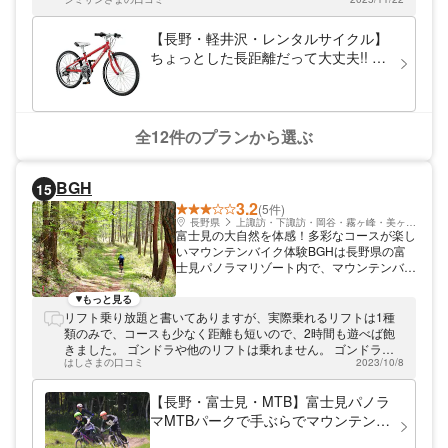
す。
【長野・軽井沢・レンタルサイクル】
ちょっとした長距離だって大丈夫!! 18
段変速採用のジュニア用MTB（LGS-
J22）
全12件のプランから選ぶ
BGH
15
3.2
(5件)
長野県
上諏訪・下諏訪・岡谷・霧ヶ峰・美ヶ原高原
富士見の大自然を体感！多彩なコースが楽し
いマウンテンバイク体験BGHは長野県の富
士見パノラマリゾート内で、マウンテンバイ
クの体験をご提供しています。 富士見の大
自然を体感できるマウンテンバイク！ 都心
もっと見る
や名古屋からも近い、アクセス自慢の富士見
リフト乗り放題と書いてありますが、実際乗れるリフトは1種
パノラマリゾート内にあります。リゾート内
類のみで、コースも少なく距離も短いので、2時間も遊べば飽
には自然を舞台にしたアクティビティが盛り
きました。 ゴンドラや他のリフトは乗れません。 ゴンドラで
だくさん。BGHでは富士見の大自然を体い
はしさまの口コミ
2023/10/8
山頂まで行き、景色を見るのが楽しみだったのに、それが叶わ
っぱいに感じられるマウンテンバイク体験や
なくて残念でした。 初めてのマウンテンバイクで、常識を知ら
初心者に嬉しいレッスンもご提供中です！
ない私が悪いとは思いますが、これで7千円とわかっていたら
【長野・富士見・MTB】富士見パノラ
楽しみ方豊富な4つのコース！ コースは4つ
体験しませんでした。
マMTBパークで手ぶらでマウンテンバ
ご用意しています。林の中を駆け抜けたり、
イク体験！【スキルアップエリア】
広々した視界が気持ちいい開放的な大自然を