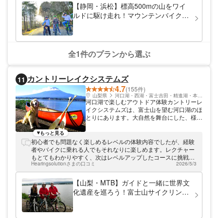
【静岡・浜松】標高500mの山をワイ
ルドに駆け走れ！マウンテンバイク３
時間レンタルパック
全1件のプランから選ぶ
カントリーレイクシステムズ
11
4.7
(155件)
山梨県
河口湖・西湖・富士吉田・精進湖・本栖湖
河口湖で楽しむアウトドア体験カントリーレ
イクシステムズは、富士山を望む河口湖のほ
とりにあります。大自然を舞台にした、様々
なアウトドア体験を開催中。旅行の合間に、
素敵な思い出を作っていってくださいね。
もっと見る
初心者でも問題なく楽しめるレベルの体験内容でしたが、経験
者やバイクに乗れる人でもそれなりに楽しめます。レクチャー
もとてもわかりやすく、次はレベルアップしたコースに挑戦し
Hearingsolutionさまの口コミ
2026/5/3
たくなります。
【山梨・MTB】ガイドと一緒に世界文
化遺産を巡ろう！富士山サイクリング
ツアー