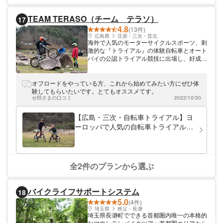
や送迎などが料金に含まれていますのでお得
ですよ！参加の記念品もお渡ししています。
TEAM TERASO（チーム テラソ）
17
箱根の1日を快適に満喫してくださいね。 都
4.8
心からもアクセス便利な箱根。休日にお気軽
(13件)
にお越しください！お待ちしています。
広島県
庄原・三次・芸北
海外で人気のモーターサイクルスポーツ、刺
激的な『トライアル』の体験自転車とオート
バイの公認トライアル競技に出場し、好成績
を収めている選手で組織する「TEAM
TERASO」は、二輪車の販売・整備ショッ
プを拠点としており、全国的にも知られた広
オフロードをやっている方、これから始めてみたい方にぜひ体
大で整備の行き届いたトライアル専用の「灰
験してもらいたいです。とてもオススメてす。
塚ダムトライアルパーク」を、国交省からの
せ郎さまの口コミ
2022/10/30
委託で管理運営しており、まさに、トライア
ル競技体験教室を開くのに理想の条件を備え
【広島・三次・自転車トライアル】ヨ
ています。
ーロッパで人気の自転車トライアル体
験を楽しもう！
全2件のプランから選ぶ
バイクライフサポートシステム
18
5.0
(4件)
埼玉県
秩父・長瀞
埼玉県長瀞町でできる首都圏内唯一の本格的
なマウンテンバイクツアー首都圏エリアから