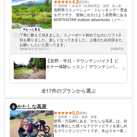
うございました！！
4.8
(23件)
長野県
松本市（松本駅周辺・浅間・美ヶ原・塩尻）
長野県でスノーシュー・トレッキング！雪道
をザクザク、冒険に出かけよう長野県にある
NORTHSTAR outdoor adventures（ノース
スター・アウトドア・アドベンチャー）は、
スノーシューを履いてトレッキングツアーを
もっと見る
開催しています。乗鞍高原の壮大なロケーシ
丁寧に教えて頂きました。スノーボード初めてなのにリフト3
ョンの中、じっくりウォーキングを楽しみま
回も乗りました。楽しくなってきました。上達のため次回また
しょう。スノーシューはスキー板よりも歩き
お願いしたいと思ってます。
やすく、初心者も体験しやすいアクティビテ
today10さまの口コミ
2026/2/2
ィです。
【長野・半日・マウンテンバイク】ビ
ギナー体験レッスン！マウンテンバイ
クの本格スキルが身に付きます
全17件のプランから選ぶ
かたしな高原
9
5.0
(6件)
群馬県
沼田・老神・尾瀬
群馬・片品村にある「かたしな高原」は、自
然を舞台した様々なアクティビティを楽しめ
るマウンテンリゾートです。冬はスキー客で
賑わい、グリーンシーズンは様々な自然体験