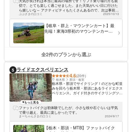
天気が良ければ本当に最高の場所です！リフト乗り場の方も親
ことをモットーに、ジップラインなどのアク
切で、とても楽しく過ごせました。また天気がいい日に行けた
ティビティを提供いたします。森の息吹を感
ら嬉しいな～ アクティビティもたくさんあるので、次は事前に
じながら、ひるがの高原の魅力をたっぷりと
ぷぷさまの口コミ
2025/10/13
予約して楽しみたいと思います！
満喫してください。 気分は空飛ぶヒーロ
ー！ひるがの高原の空を舞う ジップライン
【岐阜・群上・マウンテンカート】最
とは、スタート地点とゴール地点の間に張ら
先端！東海3県初のマウンテンカート
れたワイヤーロープを、プーリーと呼ばれる
で夏の山を駆け抜けよう！＜親子参加
滑車を使って滑り降りるアクティビティで
OK＞
す。ZIPLINEADVENTUREひるがのでは、全
長144メートル以上の長いコースを含む全6
コースをご用意。ご家族と、お友達と、ひる
全2件のプランから選ぶ
がの高原の森へ飛び込んでみませんか。 ま
るでヒーローになったような気分になれるジ
ップライン体験。ぜひお気軽にトライしてみ
ライドエクスペリエンス
5
てください！
4.6
(20件)
栃木県
那須・板室
栃木県・那須でサイクリング！のどかな町並
みを回ろう栃木県・那須にあるライドエクス
ペリエンス。ガイド付きのサイクリングツア
ーをメインに、那須の名所をご案内。 那須
里山ファームライド・那須高原モーニングラ
もっと見る
イドなど、様々なツアーをご用意してお待ち
ファットバイクは初体験でしたが、小さな枝や石ぐらいは平気
しております！
で乗り越え、最高に楽しかったです。
まーちゃんさまの口コミ
2024/9/17
【栃木・那須・MTB】ファットバイク