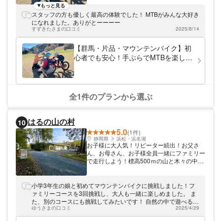
プログラムを開催しています。 その中でも
もっと見る
マウンテンバイクは、大人も子供もシニアも
スタッフの方も優しく最高の体験でした！ MTBがみんな大好き
一緒になって楽しめる人気のアクティビテ
になれました。ありがとーーーー
ィ。レンタルが充実しているので手ぶらで楽
すずきたさまの口コミ
2025/8/14
しめるのはもちろん、リフトに乗ってマウン
テンバイクの醍醐味である下りの滑走感を気
【群馬・片品・マウンテンバイク】初
軽に体験できます。初心者から楽しめるフロ
心者でも安心！手ぶらでMTBを楽しめ
ートレイルやグラスゲレンデ、アドベンチャ
るレンタルパッケージ。リフトを使っ
ートレイルなどの多種多様なコースとパンプ
て醍醐味である下りの滑走感を気軽に
トラックをご用意！ アクセスは東京・練馬
ICから車で約1時間50分！ご家族での思い出
体験！
作りに、ぜひ気軽に足をお運びください。
全1件のプランから選ぶ
はるの山の村
10
5.0
(1件)
静岡県
浜松・浜名湖
お子様に大人気！リピーター続出！お父さ
ん、お母さん、お子様全員一緒にファミリー
で走行しよう！標高500ｍの山と木々の中を
駆け抜ける爽快感をぜひ味わってみてくださ
い！コース内には遠景ビュースポットもあ
り、景色もお楽しみいただけますよ♪ 半分以
小学3年生の娘と初めてマウンテンバイクに挑戦しました！フ
上のお客様がマウンテンバイク初ですが「乗
ァミリーコースを3回挑戦し、大人も一緒に楽しめました。 ま
れた！」と大興奮。カップルの方もおすす
た、別のコースにも挑戦してみたいです！ 自然の中で遊べるの
め！
ゆうさまの口コミ
2025/4/29
がとっても良かったです。