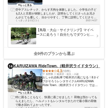
ナ原生林に守られた自然の営みと、古くから
人の手とともに歩んだ歴史遺産の姿を楽しめ
もっと見る
ます。
空中アスレチック、からす天狗を体験しました。小学生の子ど
も2人と旦那が体験しましたが、説明をしてくださったお兄さ
んがとても優しく、分かりやすく、丁寧に説明してくださり、
くっきぃさまの口コミ
2021/4/27
安心して楽しむことができました。 一年生の娘は怖くて途中リ
タイアでしたが、最後のジップラインは体験させていただき大
喜びでした。アスレチックまでトラックの荷台に乗せてもらっ
【鳥取・大山・サイクリング】マイペ
て移動したのも良い体験をさせていただけました。 森の国へは
ースに走ろう！自分たちでダウンヒル
初めて行きましたが、9時の開園から閉園まで遊び続け、大喜
プラン
びでした。色々な種類のアスレチックが本当に沢山あり、小学
生の子ども達は全てクリアする！と楽しんでいました。幼児も
連れて行っていましたが、小さい子でも遊べるものも沢山あり
ました。 またぜひ遊びにいかせていただきます(*^_^*)
全9件のプランから選ぶ
KARUIZAWA RideTown.（軽井沢ライドタウン）
14
4.3
(10件)
長野県
軽井沢・佐久・小諸
おしゃれ自転車で軽井沢の風になる！8タイ
プがそろうレンタサイクルKARUIZAWA
Ride Town.（軽井沢ライドタウン）では、
本格的なロードバイクから、スカートでも乗
れるスクーター、子ども乗せもOKの電動自
もっと見る
転車など、8タイプから選べるレンタサイク
特に困ることもなく、快適に過ごせました！ 荷物は預かっても
ルを提供しています。気軽にトライできる2
らえましたし、ヘルメットもレンタルできたので最小限の荷物
時間プランから、キャンプや宿泊にも対応で
で動き回れてよかったです。
きる数日間プランまで、コースはさまざまで
シミサンさまの口コミ
2025/11/22