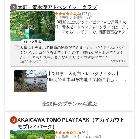
大町・青木湖アドベンチャークラブ
2
4.4
(175件)
長野県
安曇野・大町
10種類以上のアクティビティをご用意！大
町・青木湖アドベンチャークラブでは、アウ
トドアからインドアまで、種類豊富なアクテ
ィビティをご用意しております。「北アルプ
スの鏡」と呼ばれる青木湖をメインに、新し
もっと見る
い遊びを始めてみませんか？
天気にも恵まれて最高の体験ができました。 ガイドさんがタイ
ミングよくコツを教えてくれたので、慣れながら上達できまし
た。 子どもたちも、またやりたい！と大満足です^ ^
山好きさまの口コミ
2026/7/21
【長野県・大町市・レンタサイクル】
1時間で青木湖を堪能！気軽に楽しめ
るサイクリングプラン
全26件のプランから選ぶ
AKAIGAWA TOMO PLAYPARK（アカイガワト
3
モプレイパーク）
4.5
(2件)
北海道
小樽・キロロ・積丹