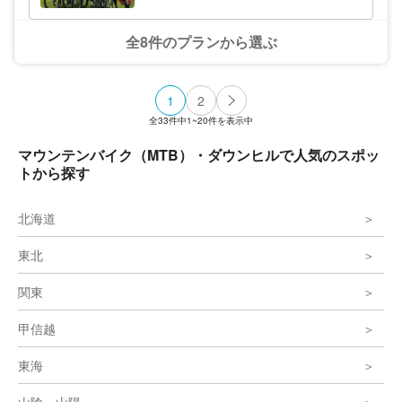
す！初心者の方でも肩の力を抜いて、私たち
に安心してお任せください。非日常の世界に
お連れいたします！ 気軽に体験！北アルプ
全8件のプランから選ぶ
スの自然を感じよう！その時・その瞬間を常
に感じ、自然に触れること。お客様の「やっ
てみたい」という気持ちを大切にしながら、
一人ひとりが自然と一体化できるようなレッ
1
2
スン／ツアーを心がけています。プランのほ
とんどがダウンヒル（下り）になりますの
全
33
件中
1~20
件を表示中
で、体力に自信のない方でも大丈夫。道具は
無料にてレンタルとなっておりますので、動
マウンテンバイク（MTB）・ダウンヒルで人気のスポッ
きやすい服装で来ていただくだけです！ 山
トから探す
を勢いよく下るスリルと興奮は、クセになる
快感ですよ☆まずはお気軽にご参加くださ
い！
北海道
東北
関東
甲信越
東海