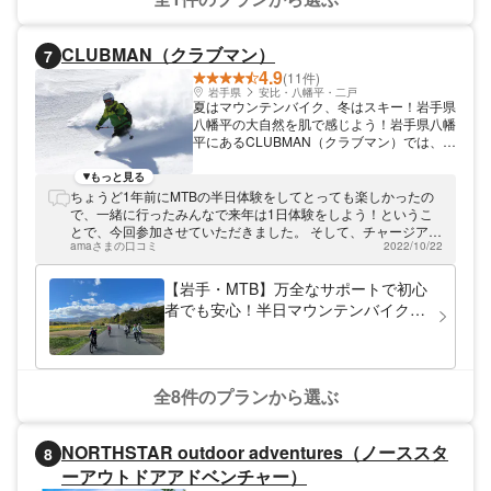
CLUBMAN（クラブマン）
7
4.9
(11件)
岩手県
安比・八幡平・二戸
夏はマウンテンバイク、冬はスキー！岩手県
八幡平の大自然を肌で感じよう！岩手県八幡
平にあるCLUBMAN（クラブマン）では、夏
はマウンテンバイクツアー、冬はスキー・ス
ノーボードツアーを行っています。 マウン
もっと見る
テンバイクは自転車に乗れる方なら、どなた
ちょうど1年前にMTBの半日体験をしてとっても楽しかったの
でもご参加いただけます。 スキー・スノー
で、一緒に行ったみんなで来年は1日体験をしよう！というこ
ボードも初心者から経験者の方まで楽しめる
とで、今回参加させていただきました。 そして、チャージアッ
多種多様なプランをご用意。 オーナーはも
amaさまの口コミ
2022/10/22
プしてE-MTBに初挑戦しました！ ガイドの方が私たちのことを
ともとスキーヤー。現在はロードバイクにも
覚えていてくださってとっても嬉しかったです！そのおかげで
夢中です。 CLUBMAN（クラブマン）のテ
緊張することもなく、みんなで安心してスタートできました。
【岩手・MTB】万全なサポートで初心
ーマは、四季を通して「自然を学ぶ」こと。
復習も含めてMTBの乗り方や、前回よりもレベルアップした乗
者でも安心！半日マウンテンバイクツ
オーナー自身も自然の恵みも厳しさも経験し
り方も教えてくださり、練習から終始楽しかったです。 急な坂
アーで心も体もリフレッシュ（写真・
ています。八幡平の魅力を知り尽くした経験
を登ったり降りたり登り坂も楽々で、E-MTBは本当にすごい！
動画付き）
豊富なスタッフが常に目を配り、最適な装
アシストありがとう！ 行くとこや遊び方も広がる感じがしまし
備、コースをご案内しますので、安心してご
た。 紅葉に染まる八幡平はとっても美しくて、オフロードの紅
参加くださいませ。 大自然・八幡平で、美
葉路、最高に気持ちよかったです！ さっきまでは白くなかった
全8件のプランから選ぶ
しい景色とふわふわのパウダースノーを体験
はずの岩手山がうっすら雪化粧した姿も見ることができたり、
してみませんか！
渓谷もとっても綺麗で秋を大満喫できました！ 素敵な動画やカ
ッコいい写真、おもしろ写真もたくさん撮っていただき、みん
NORTHSTAR outdoor adventures（ノーススタ
8
なの思い出がまたひとつ増えました☺️ほんとに楽しかったな
ーアウトドアアドベンチャー）
ぁ。 また遊びに行きますね！ぜひ冬もお願いします⛷ ありがと