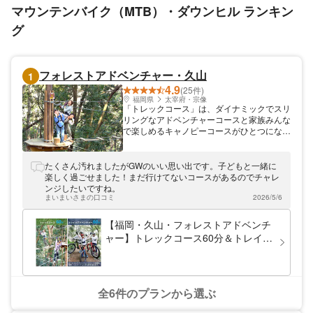
マウンテンバイク（MTB）・ダウンヒル ランキン
グ
フォレストアドベンチャー・久山
1
4.9
(25件)
福岡県
太宰府・宗像
「トレックコース」は、ダイナミックでスリ
リングなアドベンチャーコースと家族みんな
で楽しめるキャノピーコースがひとつになっ
た全10サイトの新設コース。 みんな大好
き、空飛ぶZIPスライドの数はフォレストア
ドベンチャー史上最多の15本。 時間内遊び
たくさん汚れましたがGWのいい思い出です。子どもと一緒に
放題なので気に入ったサイトを何度でも遊べ
楽しく過ごせました！まだ行けてないコースがあるのでチャレ
る嬉しいコースです。難易度を選んで遊んで
ンジしたいですね。
いただけるので、お子さまから大人まで幅広
まいまいさまの口コミ
2026/5/6
い世代の方に楽しんでいただけます。
【福岡・久山・フォレストアドベンチ
ャー】トレックコース60分＆トレイル
アドベンチャー60分
全6件のプランから選ぶ