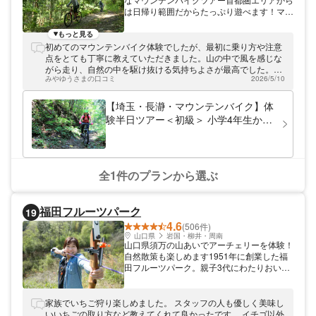
は日帰り範囲だからたっぷり遊べます！マウ
ンテンバイクが未経験でも楽しく安全に走れ
る「体験半日ツアー」から上級者が満足でき
もっと見る
るライドツアーまで、レベルに合わせた各ツ
初めてのマウンテンバイク体験でしたが、最初に乗り方や注意
アーを開催しています。レンタルバイクもあ
点をとても丁寧に教えていただきました。山の中で風を感じな
るので手ぶらで参加もできます！
がら走り、自然の中を駆け抜ける気持ちよさが最高でした。要
みやゆうさまの口コミ
2026/5/10
所要所でガイドをしていただきながら走りましたが、お話も楽
しく、森や動物、地域についてたくさん学べて子どもも大喜び
でした。普段できない貴重な体験ができ、大満足の時間になり
【埼玉・長瀞・マウンテンバイク】体
ました。この度はありがとうございました。
験半日ツアー＜初級＞ 小学4年生から
参加OK！レンタル込みで気軽に走れ
ます！
全1件のプランから選ぶ
福田フルーツパーク
19
4.6
(506件)
山口県
岩国・柳井・周南
山口県須万の山あいでアーチェリーを体験！
自然散策も楽しめます1951年に創業した福
田フルーツパーク。親子3代にわたりおいし
い果物を栽培＆販売しているフルーツ農園で
す。果物狩りのほか、豊かな自然をいかした
フィールド体験も開催中。アーチェリーで
家族でいちご狩り楽しめました。 スタッフの人も優しく美味し
は、農園に設置された12か所の的を巡るの
いいちごの取り方など教えてくれて良かったです。 イチゴ以外