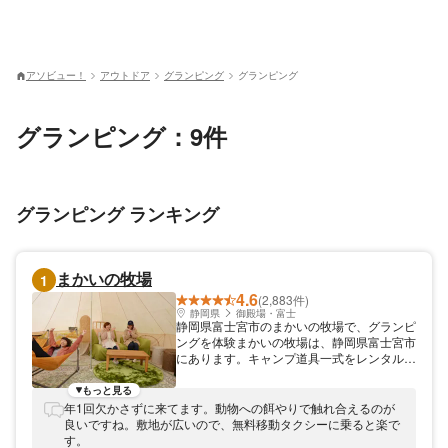
アソビュー！
アウトドア
グランピング
グランピング
グランピング：9件
グランピング ランキング
まかいの牧場
1
4.6
(2,883件)
静岡県
御殿場・富士
静岡県富士宮市のまかいの牧場で、グランピ
ングを体験まかいの牧場は、静岡県富士宮市
にあります。キャンプ道具一式をレンタルで
きるグランピング体験をご提供中。開放的な
牧場の中でアウトドア気分を満喫できます
もっと見る
よ。富士山が見える絶好のエリアで、ゆった
年1回欠かさずに来てます。動物への餌やりで触れ合えるのが
り過ごしましょう！
良いですね。敷地が広いので、無料移動タクシーに乗ると楽で
す。