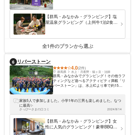
グランピングスタイルのキャンプコテージと
なっており、コテージに内には各棟ごとのプ
ライベートの源泉湯の温泉風呂が有り内湯と
外湯が設置してあります。 少人数の方や家
【群馬・みなかみ・グランピング】塩
族などでご利用するお客様にお勧めです！
屋温泉グランピング（上州牛1泊2食）
2名-3名＜1棟貸し切り＞
全1件のプランから選ぶ
リバーストーン
6
4.0
(2件)
群馬県
水上・月夜野・猿ヶ京・法師
群馬・みなかみでグランピング！その他ラフ
ティングなど遊べるアクティビティ満載「リ
バーストーン」は、水上ICより車で約15分
と都心からもアクセス便利なグランピング施
設。大自然の中でお洒落な空間をご提供いた
します。アウトドアフィールドとしての人気
家族5人で参加しました。小学1年の三男も楽しめました。なつ
が高いみなかみには利根川が流れ、楽しみ方
に最高✨
も季節によって様々。ラフティングやキャニ
さっぴーさまの口コミ
2024/8/14
オニングなどのアクティビティツアーも開催
しているので、ぜひご参加ください。
【群馬・みなかみ・グランピング】女
性に人気のグランピング！豪華BBQ付
コテージ泊