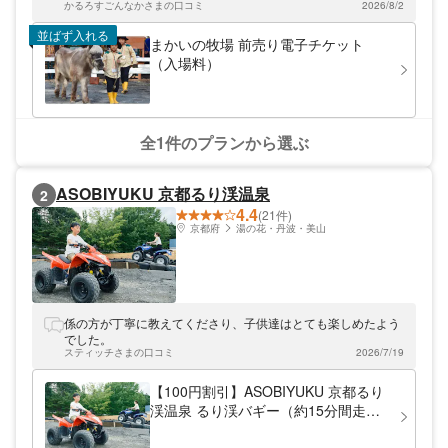
かるろすごんなかさまの口コミ
2026/8/2
並ばず入れる
まかいの牧場 前売り電子チケット
（入場料）
全1件のプランから選ぶ
ASOBIYUKU 京都るり渓温泉
2
4.4
(21件)
京都府
湯の花・丹波・美山
係の方が丁寧に教えてくださり、子供達はとても楽しめたよう
でした。
スティッチさまの口コミ
2026/7/19
【100円割引】ASOBIYUKU 京都るり
渓温泉 るり渓バギー（約15分間走り
放題） チケット