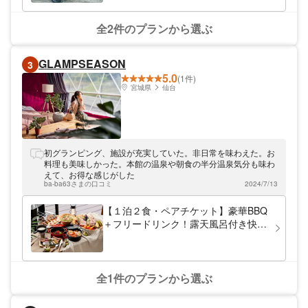
全2件のプランから選ぶ
GLAMPSEASON
3
5.0
(1件)
宮城県
仙台
初グランピング、施設が充実していた。非日常を味わえた。お
料理も美味しかった。本館の温泉や朝食の半分温泉気分も味わ
えて、お得な感じがした
ba-ba63さまの口コミ
2024/7/13
【１泊２食・ペアチケット】豪華BBQ
＋フリードリンク！露天風呂付き快適
グランピング ※月～木ご利用券
全1件のプランから選ぶ