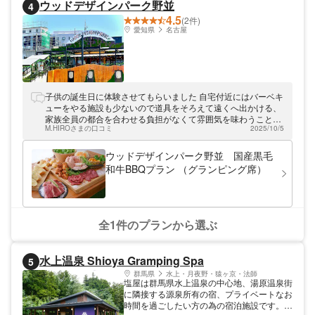
ウッドデザインパーク野並
4
4.5
(2件)
愛知県
名古屋
子供の誕生日に体験させてもらいました 自宅付近にはバーベキ
ューをやる施設も少ないので道具をそろえて遠くへ出かける、
家族全員の都合を合わせる負担がなくて雰囲気を味わうことが
M.HIROさまの口コミ
2025/10/5
できてとても良かったです 設備も食材も専門的で屋内でキャン
プ気分を味わうというコンセプトはその通りだと思いました
ウッドデザインパーク野並 国産黒毛
和牛BBQプラン （グランピング席）
全1件のプランから選ぶ
水上温泉 Shioya Gramping Spa
5
群馬県
水上・月夜野・猿ヶ京・法師
塩屋は群馬県水上温泉の中心地、湯原温泉街
に隣接する源泉所有の宿、プライベートなお
時間を過ごしたい方の為の宿泊施設です。