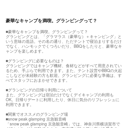
豪華なキャンプを満喫。グランピングって？
■豪華なキャンプを満喫。グランピングって？
グランピングとは、「グラマラス（豪華な）＋キャンピング」と
いう意味の造語。その名の通り、ただテントで寝泊まりするだけ
でなく、ハンモックでくつろいだり、BBQをしたりと、豪華なキ
ャンプを楽しめます。
■グランピングに必要なものは？
グランピングではキャンプ機材、食材などがすべて用意されてい
るため、手ぶらで利用できます。また、テント設営やBBQの火起
こしなどが未経験の方も歓迎。グランピングに必要な準備は、す
べてスタッフにおまかせできます。
■グランピングの日帰り利用について
また、グランピングは宿泊だけでなくデイキャンプの利用も
OK。日帰りデートに利用したり、休日に気分のリフレッシュに
利用できます。
■関東でオススメのグランピング場
■snow peak glamping 京急観音崎
「snow peak glamping 京急観音崎」では、神奈川県横須賀市で