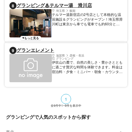
グランピング♨テルマー湯 滑川店
8
埼玉県
飯能
テルマー湯新宿店の2号店として本格的な温
浴施設＆グランピングがオープン！埼玉県滑
川町は東京から車でも電車でも約60分とい
う好立地でありながら、自然の中で温泉 ・
食事・カフェ・サウナ・カラオケ・フィット
ネスジムなどが楽しめる複合リゾート施設で
もっと見る
す。 日本独自の「和」の雰囲気を感じられ
る空間に、温浴・サウナ・岩盤浴をはじめ、
グランエレメント
9
食欲を満たす食事処、フィットネスやカラオ
滋賀県
彦根・長浜
ケといった娯楽施設、自然の中のグランピン
グランピング
グルームを整備。温浴施設では、開放感のあ
伊吹山の麓で、自然の美しさ・豊かさととも
る露天風呂や外の雰囲気を感じられる内風
に過ごす贅沢な時間を体験できます。料金は
呂、サウナーに人気のikiサウナを完備。女性
宿泊料・夕食・ミニバー・朝食・カウンター
エリアにはミストサウナをご用意しておりま
バー料金を含むオールインクルーシブ方式で
す。また、麦飯石を使用した岩盤浴「快暖の
す。 宿泊種別: その他
間」は男女一緒での利用も可能。夢見心地の
ひとときをどうぞお楽しみくださいませ。
1
全
9
件中
1~9
件を表示中
グランピングで人気のスポットから探す
東北