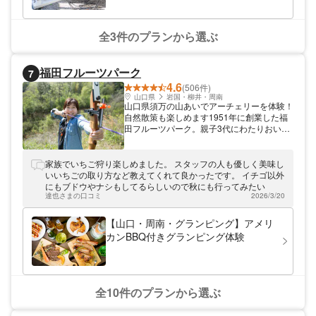
全3件のプランから選ぶ
福田フルーツパーク
7
4.6
(506件)
山口県
岩国・柳井・周南
山口県須万の山あいでアーチェリーを体験！
自然散策も楽しめます1951年に創業した福
田フルーツパーク。親子3代にわたりおいし
い果物を栽培＆販売しているフルーツ農園で
す。果物狩りのほか、豊かな自然をいかした
フィールド体験も開催中。アーチェリーで
家族でいちご狩り楽しめました。 スタッフの人も優しく美味し
は、農園に設置された12か所の的を巡るの
いいちごの取り方など教えてくれて良かったです。 イチゴ以外
で、散策も楽しめます。アメリカンスタイル
にもブドウやナシもしてるらしいので秋にも行ってみたい
のBBQ付きプランも好評です。ぜひご家族
達也さまの口コミ
2026/3/20
やグループでお越しください。
【山口・周南・グランピング】アメリ
カンBBQ付きグランピング体験
全10件のプランから選ぶ