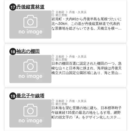
た古墳の形を表現した「古墳垣」、かぐや姫
丹後縦貫林道
17
の十二単衣の襟元をイメージした「かぐや
垣」などオリジナルを含めて、8種類の竹垣
京都府
丹後・久美浜
郷土景観
が整然と連なる全長約1.8kmにおよぶ竹林道
岩滝町・大内峠から丹後半島を尾根づたいに
です。
北へ50km、この道が丹後縦貫林道で代表的
な景勝地を総ざらいできる。天橋立を横一字
に見、そこから世屋高原家族旅行村、スイス
村、碇高原総合牧場へと続く。楽しみながら
丹後を一度に見て回れるドライブコース。
袖志の棚田
18
京都府
丹後・久美浜
郷土景観
日本の棚田百選に認定された棚田の一つ。急
峻な山々と日本海に挟まれ、海岸線は丹後天
橋立大江山国定公園区域にあり、海と里山と
棚田が調和した美しい景観をなしている。
最北子午線塔
19
京都府
丹後・久美浜
郷土景観
日本海を望む景勝の地に建ち、日本標準時子
午線東経135度の最北の地をしるす塔。網野
町の頭文字の「A」をデザイン化したステン
レス製の塔で、高さは5.5m。電源には太陽
電池を使用し、日本標準時とグリニッジ標準
時をデジタル表示している。 料金／営業時