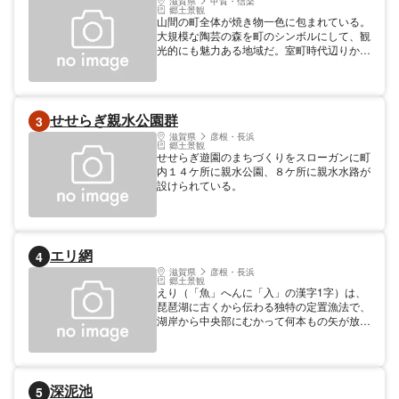
滋賀県
甲賀・信楽
郷土景観
山間の町全体が焼き物一色に包まれている。
大規模な陶芸の森を町のシンボルにして、観
光的にも魅力ある地域だ。室町時代辺りから
素朴な美しさで多くの茶人に愛されるように
なった信楽焼は、伝統工芸として現在に受け
継がれている。どの店先にもタヌキの焼物が
縁起物として置かれている。
せせらぎ親水公園群
3
滋賀県
彦根・長浜
郷土景観
せせらぎ遊園のまちづくりをスローガンに町
内１４ケ所に親水公園、８ケ所に親水水路が
設けられている。
エリ網
4
滋賀県
彦根・長浜
郷土景観
えり（「魚」へんに「入」の漢字1字）は、
琵琶湖に古くから伝わる独特の定置漁法で、
湖岸から中央部にむかって何本もの矢が放た
れたような姿は琵琶湖の風物詩となってい
る。これは、障害物にぶつかるとそれに沿っ
て泳ぎ、前進しかできない魚の習性を利用
し、えり壷に追い込んだ魚を網ですくってと
深泥池
5
るというもの。湖北の奥びわ湖パークウェー