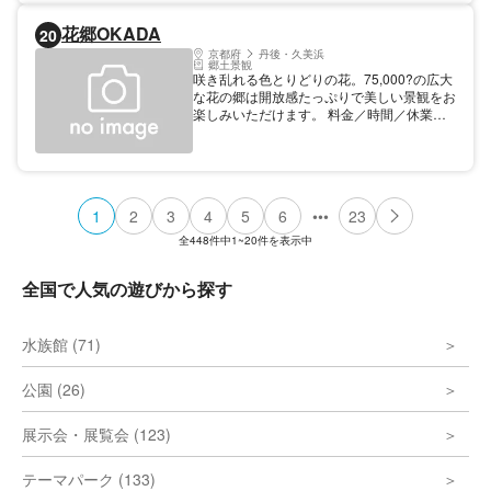
間／休業日 無料
花郷OKADA
20
京都府
丹後・久美浜
郷土景観
咲き乱れる色とりどりの花。75,000?の広大
な花の郷は開放感たっぷりで美しい景観をお
楽しみいただけます。 料金／時間／休業日
開園期間中は無休 営業時間 4月初旬～6月中
旬頃※花の開花状況による9時30分～16時30
分 料金／営業時間／休業日 大人 650円
（中学生以上）小学生 300円幼児無料
•••
1
2
3
4
5
6
23
全
448
件中
1~20
件を表示中
全国で人気の遊びから探す
水族館 (71)
公園 (26)
展示会・展覧会 (123)
テーマパーク (133)