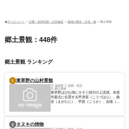
アソビュー！
公園・名所旧跡・公共施設
地域の歴史・文化・食
郷土景観
郷土景観：448件
郷土景観 ランキング
東草野の山村景観
1
滋賀県
彦根・長浜
郷土景観
東草野はびわ湖にそそぐ姉川の上流域、米原
市最北に位置する甲津原（こうづはら）、曲
谷（まがたに）、甲賀（こうか）、吉槻（よ
しつき）の4つの地域のです。雪に備えた建
築や、湧水の利用など、この地域ならではの
暮らしの工夫・要素を見つけることができま
す。【日本遺産】【重要文化的景観】
タヌキの焼物
2