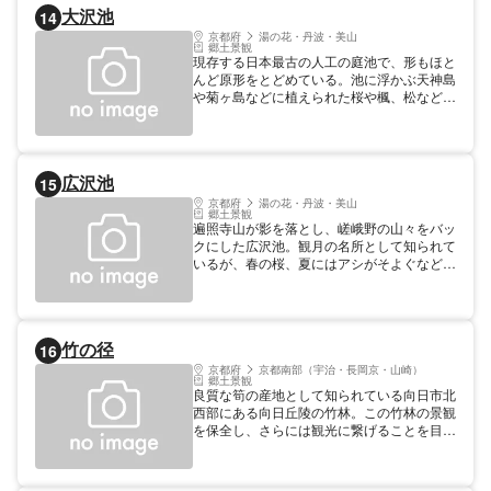
大沢池
14
京都府
湯の花・丹波・美山
郷土景観
現存する日本最古の人工の庭池で、形もほと
んど原形をとどめている。池に浮かぶ天神島
や菊ヶ島などに植えられた桜や楓、松など周
囲の景色は絶品で、平安時代前期の庭園とし
て貴重な名勝地。昔から池を周遊しての観月
はここよりほかはないと賞されるほどで、嵯
峨天皇も舟遊びをしたと言われている。島の
広沢池
15
ひとつ、菊ヶ島に咲く菊を嵯峨天皇が手折っ
て生けたのがいけばな嵯峨御流の始まりだと
京都府
湯の花・丹波・美山
郷土景観
されている。
遍照寺山が影を落とし、嵯峨野の山々をバッ
クにした広沢池。観月の名所として知られて
いるが、春の桜、夏にはアシがそよぐなど、
四季を通して田園風景が楽しめる。また、池
の西に突き出た観音島には十一面千手観音
が、西南畔には児神社が建っている。
竹の径
16
京都府
京都南部（宇治・長岡京・山崎）
郷土景観
良質な筍の産地として知られている向日市北
西部にある向日丘陵の竹林。この竹林の景観
を保全し、さらには観光に繋げることを目的
に、平成12年度（2000）から整備されてき
たのが「竹の径」です。「竹の径」は、竹の
枝を束ねた「竹穂垣」をはじめ、丸みを帯び