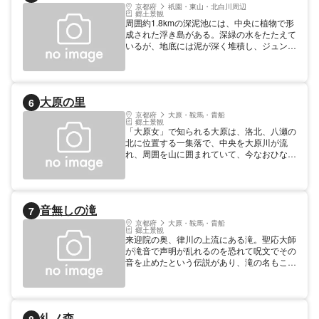
など高い所から眺めるえりは、幾何学模様を
京都府
祇園・東山・北白川周辺
郷土景観
描いてとくに美しい。
周囲約1.8kmの深泥池には、中央に植物で形
成された浮き島がある。深緑の水をたたえて
いるが、地底には泥が深く堆積し、ジュンサ
イのほかにタヌキモ、アブラガヤなど百余種
類の水生植物が群生している。晩春にはミツ
ガシワの白い花が咲き乱れる。池中の水生植
物群落は、天然記念物に指定されている。
大原の里
6
京都府
大原・鞍馬・貴船
郷土景観
「大原女」で知られる大原は、洛北、八瀬の
北に位置する一集落で、中央を大原川が流
れ、周囲を山に囲まれていて、今なおひなび
た山村の風趣をたたえている。『平家物語』
がその哀しい運命を語る建礼門院をはじめ、
王朝以来、貴紳の隠棲地であり、その美しい
風光は多くの文人たちによって詠われてきた
音無しの滝
7
洛北の名勝地である。
京都府
大原・鞍馬・貴船
郷土景観
来迎院の奥、律川の上流にある滝。聖応大師
が滝音で声明が乱れるのを恐れて呪文でその
音を止めたという伝説があり、滝の名もこれ
に由来している。実際は岩の表面を白糸をた
らすように水が滑り落ちるので音がしない。
糺ノ森