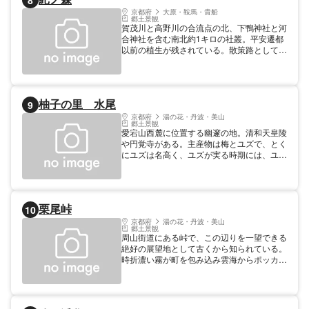
8
京都府
大原・鞍馬・貴船
郷土景観
賀茂川と高野川の合流点の北、下鴨神社と河
合神社を含む南北約1キロの社叢。平安遷都
以前の植生が残されている。散策路として市
民の憩いの場となっており、とくに桜と新緑
のころは森や川岸に遊ぶ人を多く見かける。
また、この森はテレビでおなじみの時代劇の
ロケーションにもよく利用されている。世界
柚子の里 水尾
9
遺産に登録。
京都府
湯の花・丹波・美山
郷土景観
愛宕山西麓に位置する幽邃の地。清和天皇陵
や円覚寺がある。主産物は梅とユズで、とく
にユズは名高く、ユズが実る時期には、ユズ
風呂と鳥料理が楽しめる。現在9戸の民家で
受入れています。事前予約をお願いします。
栗尾峠
10
京都府
湯の花・丹波・美山
郷土景観
周山街道にある峠で、この辺りを一望できる
絶好の展望地として古くから知られている。
時折濃い霧が町を包み込み雲海からポッカリ
のぞかせる山並みは、どことなく神秘的。