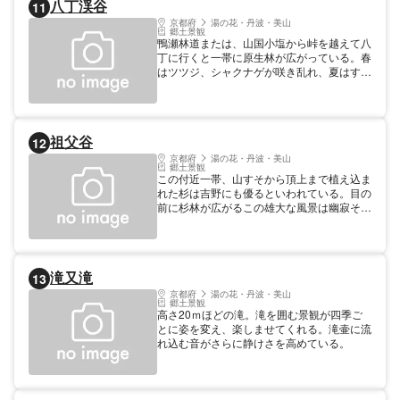
八丁渓谷
11
京都府
湯の花・丹波・美山
郷土景観
鴨瀬林道または、山国小塩から峠を越えて八
丁に行くと一帯に原生林が広がっている。春
はツツジ、シャクナゲが咲き乱れ、夏はすが
すがしい渓谷美が実に見事。そして秋の紅
葉、冬の雪景色と四季折々の表情が非常に豊
か。
祖父谷
12
京都府
湯の花・丹波・美山
郷土景観
この付近一帯、山すそから頂上まで植え込ま
れた杉は吉野にも優るといわれている。目の
前に杉林が広がるこの雄大な風景は幽寂その
もの。府の展示林もあり代表的植林地帯とな
っている。
滝又滝
13
京都府
湯の花・丹波・美山
郷土景観
高さ20ｍほどの滝。滝を囲む景観が四季ご
とに姿を変え、楽しませてくれる。滝壷に流
れ込む音がさらに静けさを高めている。