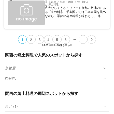
京都府
祇園・東山・北白川周辺
郷土料理
広大なしょうざんリゾート京都の敷地内にあ
る「京の料亭 千寿閣」では日本庭園を眺め
ながら、季節の会席料理が味わえる。 他に
もチャイニーズレストラン「楼蘭」、京料理
「紙屋川」、鶏料理と和食「わかどり」など
の様々なジャンルの食事施設が点在してい
る。いずれの食事施設もお食事された方は有
料の日本庭園が割引価格にて入園できる。
•••
1
2
3
4
5
6
11
全
203
件中
1~20
件を表示中
関西の郷土料理で人気のスポットから探す
京都府
奈良県
関西の郷土料理の周辺スポットから探す
東北 (1)