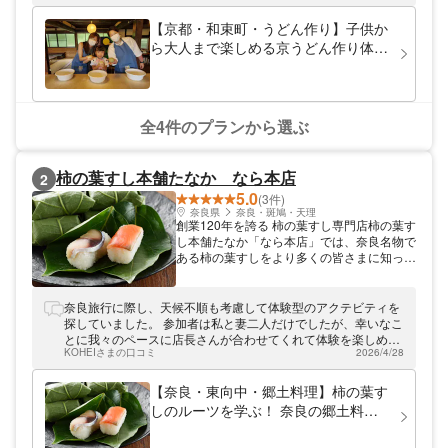
絶景を訪ねがてら、産地ならではのアクティ
ビティをご満喫ください。
【京都・和束町・うどん作り】子供か
ら大人まで楽しめる京うどん作り体験
（団体様大歓迎・200名様まで対応可
能）
全4件のプランから選ぶ
柿の葉すし本舗たなか なら本店
2
5.0
(3件)
奈良県
奈良・斑鳩・天理
創業120年を誇る 柿の葉すし専門店柿の葉す
し本舗たなか「なら本店」では、奈良名物で
ある柿の葉すしをより多くの皆さまに知って
いただけるよう、柿の葉すしのルーツを学ぶ
「柿の葉すし手作り体験」を開催していま
す。手作り体験のほかにも柿の葉すしの食べ
奈良旅行に際し、天候不順も考慮して体験型のアクテビティを
比べや、柿の葉すしのアレンジ活用術など、
探していました。 参加者は私と妻二人だけでしたが、幸いなこ
今まで知らなかった柿の葉すしの魅力をご紹
とに我々のペースに店長さんが合わせてくれて体験を楽しめま
介する約75分のプログラムです。「なら本
KOHEIさまの口コミ
2026/4/28
した。 二人分で量も多かったため、当日の昼と、翌日の新幹線
店」は東大寺や奈良公園へのアクセスにも便
でいただきました。 自分達で作ったお寿司を食べられたのは最
利な近鉄奈良駅からすぐの立地で、お買い物
高の経験となりました。 多くの方に体験していただけるといい
【奈良・東向中・郷土料理】柿の葉す
以外にも飲食スペースや「お荷物のお預かり
な、と思います。 お店の方々は店長さんをはじめ、皆にこやか
しのルーツを学ぶ！ 奈良の郷土料理
サービス」もございますので、体験後はゆっ
に接客されていました。 大変お世話になりました。ありがとう
／柿の葉すし手作り体験！
くり奈良観光をお愉しみください。
ございました。