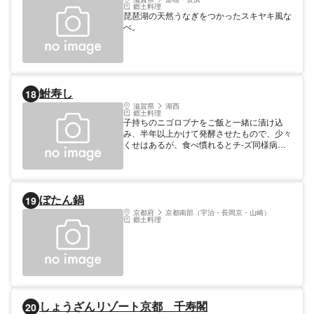
郷土料理
琵琶湖の天然うなぎをつかったスキヤキ風な
べ。
鮒寿し
18
滋賀県
湖西
郷土料理
子持ちのニゴロブナをご飯と一緒に漬け込
み、半年以上かけて発酵させたもので、少々
くせはあるが、食べ慣れるとチ-ズ同様病み
つきになるほどの珍味である。
ぼたん鍋
19
京都府
京都南部（宇治・長岡京・山崎）
郷土料理
しょうざんリゾート京都 千寿閣
20