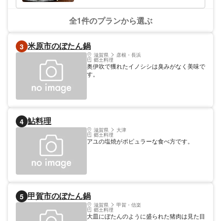
全1件のプランから選ぶ
米原市のぼたん鍋
3
滋賀県
彦根・長浜
郷土料理
奥伊吹で獲れたイノシシは臭みがなく美味で
す。
鮎料理
4
滋賀県
大津
郷土料理
アユの塩焼がポピュラーな食べ方です。
甲賀市のぼたん鍋
5
滋賀県
甲賀・信楽
郷土料理
大皿にぼたんのように盛られた猪肉は見た目