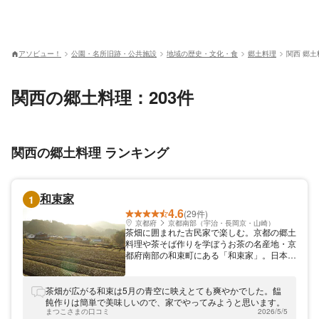
アソビュー！
公園・名所旧跡・公共施設
地域の歴史・文化・食
郷土料理
関西 郷土
関西の郷土料理：203件
関西の郷土料理 ランキング
和束家
1
4.6
(29件)
京都府
京都南部（宇治・長岡京・山崎）
茶畑に囲まれた古民家で楽しむ。京都の郷土
料理や茶そば作りを学ぼうお茶の名産地・京
都府南部の和束町にある「和束家」。日本遺
産「石寺の茶畑」から徒歩約3分の古民家
で、京うどんや京野菜天ぷらなどの郷土料理
作りをご体験頂けます。和束茶を使用した味
茶畑が広がる和束は5月の青空に映えとても爽やかでした。饂
わい深い茶そば打ちもおすすめ。「和束高
飩作りは簡単で美味しいので、家でやってみようと思います。
橋」バス停から徒歩約3分。緑広がる茶畑の
まつこさまの口コミ
2026/5/5