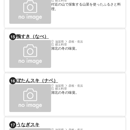
郷土料理
付近の山で採集する山菜を使ったふるさと料
理。
鴨すき（なべ）
15
滋賀県
彦根・長浜
郷土料理
湖北の冬の味覚。
ぼたんスキ（ナベ）
16
滋賀県
彦根・長浜
郷土料理
湖北の冬の味覚。
うなぎスキ
17
滋賀県
彦根・長浜