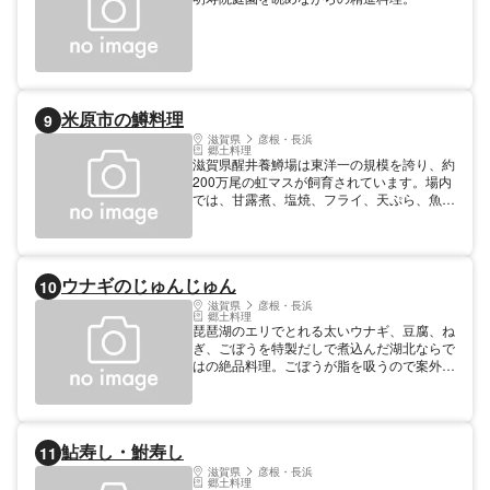
米原市の鱒料理
9
滋賀県
彦根・長浜
郷土料理
滋賀県醒井養鱒場は東洋一の規模を誇り、約
200万尾の虹マスが飼育されています。場内
では、甘露煮、塩焼、フライ、天ぷら、魚
田、バター焼、あらいなどが賞味できます。
時期 通年
ウナギのじゅんじゅん
10
滋賀県
彦根・長浜
郷土料理
琵琶湖のエリでとれる太いウナギ、豆腐、ね
ぎ、ごぼうを特製だしで煮込んだ湖北ならで
はの絶品料理。ごぼうが脂を吸うので案外さ
っぱりしていて、スタミナ満点。道の駅・湖
北みずどりステーション（0749)79-8060
他。
鮎寿し・鮒寿し
11
滋賀県
彦根・長浜
郷土料理