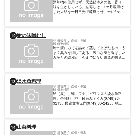
添加物を使用せず、天然鮎本来の色・香り・
味を生かしている。鮎寿しは、1ケ月塩漬け
した大鮎を一日日光で乾燥させ、米に6ケ月
漬けて発酵させたもの。
鮒の味噌むし
12
滋賀県
彦根・長浜
郷土料理
鮒の腹にみそを詰めて蒸して上げたもの。う
まく臭みを消してある。淡白な身と香ばしい
みそとの調和が、今までにない川魚の味覚を
体験させてくれる。予約必要。
淡水魚料理
13
滋賀県
彦根・長浜
郷土料理
鮎（夏）、鯉、フナ、ビワマスの淡水魚料
理。余呉町川並 民宿みずうみ(0749)86-
3213。民宿文右ェ門(0749)86-2425。徳山
鮓(0749)86-4045 要予約。
山菜料理
14
滋賀県
彦根・長浜