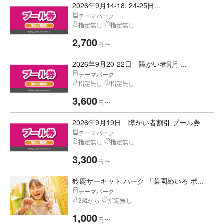
2026年9月14-18, 24-25日...
テーマパーク
指定無し
指定無し
2,700
円
〜
2026年9月20-22日 障がい者割引...
テーマパーク
指定無し
指定無し
3,600
円
〜
2026年9月19日 障がい者割引 プール券
テーマパーク
指定無し
指定無し
3,300
円
〜
鈴鹿サーキット パーク 「菜園めいろ ポ...
テーマパーク
3歳から
指定無し
1,000
円
〜