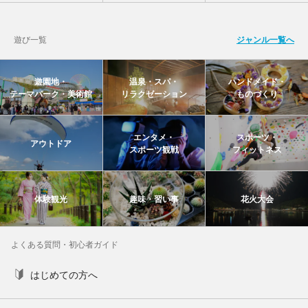
遊び一覧
ジャンル一覧へ
遊園地・
温泉・スパ・
ハンドメイド・
テーマパーク・美術館
リラクゼーション
ものづくり
エンタメ・
スポーツ・
アウトドア
スポーツ観戦
フィットネス
体験観光
趣味・習い事
花火大会
よくある質問・初心者ガイド
はじめての方へ