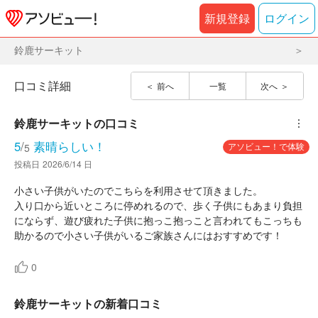
新規登録
ログイン
鈴鹿サーキット
口コミ詳細
前へ
一覧
次へ
鈴鹿サーキット
の口コミ
︙
5
/
素晴らしい！
アソビュー！で体験
5
投稿日
2026/6/14 日
小さい子供がいたのでこちらを利用させて頂きました。
入り口から近いところに停めれるので、歩く子供にもあまり負担
にならず、遊び疲れた子供に抱っこ抱っこと言われてもこっちも
助かるので小さい子供がいるご家族さんにはおすすめです！
0
鈴鹿サーキットの新着口コミ