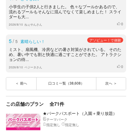
小学生の子供2人と行きました。 色々なプールかあるので、
流れるプールもそんなに混んでなくて楽しめました！ スライ
ダーも大...
0
いいね
2026/8/10
ねぇやんさん
5
/
アソビュー！で体験
5
素晴らしい！
ミスト、扇風機、冷房などの暑さ対策がされている。 そのた
め、暑い中でも割と快適に過ごすことができた。 アトラクシ
ョンの待...
0
いいね
2026/8/10
ベジータさん
前へ
口コミ一覧（38,608）
次へ
この店舗のプラン
全71件
★パークパスポート（入園＋乗り放題）
テーマパーク
指定無し
指定無し