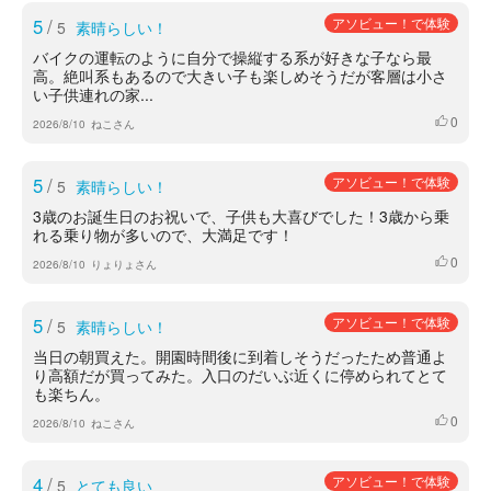
5
/
アソビュー！で体験
5
素晴らしい！
バイクの運転のように自分で操縦する系が好きな子なら最
高。絶叫系もあるので大きい子も楽しめそうだが客層は小さ
い子供連れの家...
0
いいね
2026/8/10
ねこさん
5
/
アソビュー！で体験
5
素晴らしい！
3歳のお誕生日のお祝いで、子供も大喜びでした！3歳から乗
れる乗り物が多いので、大満足です！
0
いいね
2026/8/10
りょりょさん
5
/
アソビュー！で体験
5
素晴らしい！
当日の朝買えた。開園時間後に到着しそうだったため普通よ
り高額だが買ってみた。入口のだいぶ近くに停められてとて
も楽ちん。
0
いいね
2026/8/10
ねこさん
4
/
アソビュー！で体験
5
とても良い