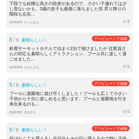
下段でも結構な高さの段差があるので、小さい子連れては少
し危ないかも。3歳の息子も最後に落ちました笑 昇り降りの
階段も左右...
0
いいね
2026/8/9
ちっぷさん
5
/
アソビュー！で体験
5
素晴らしい！
鈴鹿サーキットホテルで泊まり2泊で遊びましたが 従業員さ
んの対応も素晴らしくアトラクション、プール共に楽しく過
ごせました...
0
いいね
2026/8/9
らかんさん
5
/
アソビュー！で体験
5
素晴らしい！
プールに遊園地に遊び尽くしました！プールも広くて小さい
子供から十分に楽しめると思います。プールと遊園地を行き
来出来るのも...
0
いいね
2026/8/9
まあさん
5
/
アソビュー！で体験
5
素晴らしい！
並ばなくても買えるし当日分もその日に買えるので朝に子供