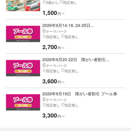
3歳から
指定無し
1,500
円
〜
2026年9月14-18, 24-25日...
テーマパーク
指定無し
指定無し
2,700
円
〜
2026年9月20-22日 障がい者割引...
テーマパーク
指定無し
指定無し
3,600
円
〜
2026年9月19日 障がい者割引 プール券
テーマパーク
指定無し
指定無し
3,300
円
〜