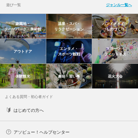
遊び一覧
ジャンル一覧へ
遊園地・
温泉・スパ・
ハンドメイド・
テーマパーク・美術館
リラクゼーション
ものづくり
エンタメ・
スポーツ・
アウトドア
スポーツ観戦
フィットネス
体験観光
趣味・習い事
花火大会
よくある質問・初心者ガイド
はじめての方へ
アソビュー！ヘルプセンター