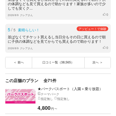
の体調なども見て買えるので助かります！家族が多いので少
しでも安くク...
0
いいね
2026/8/9
クレアさん
5
/
アソビュー！で体験
5
素晴らしい！
並ばなくてチケット買えるし当日分もその日に買えるので朝
に子供の体調などを見てからでも買えるので助かります！
0
いいね
2026/8/9
クレアさん
前へ
口コミ一覧（38,565）
次へ
この店舗のプラン
全71件
★パークパスポート（入園＋乗り放題）
テーマパーク
指定無し
指定無し
4,800
円
〜