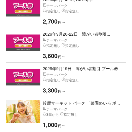
テーマパーク
指定無し
指定無し
2,700
円
〜
2026年9月20-22日 障がい者割引...
テーマパーク
指定無し
指定無し
3,600
円
〜
2026年9月19日 障がい者割引 プール券
テーマパーク
指定無し
指定無し
3,300
円
〜
鈴鹿サーキット パーク 「菜園めいろ ポ...
テーマパーク
3歳から
指定無し
1,000
円
〜