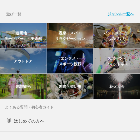
遊び一覧
ジャンル一覧へ
遊園地・
温泉・スパ・
ハンドメイド・
テーマパーク・美術館
リラクゼーション
ものづくり
エンタメ・
スポーツ・
アウトドア
スポーツ観戦
フィットネス
体験観光
趣味・習い事
花火大会
よくある質問・初心者ガイド
はじめての方へ