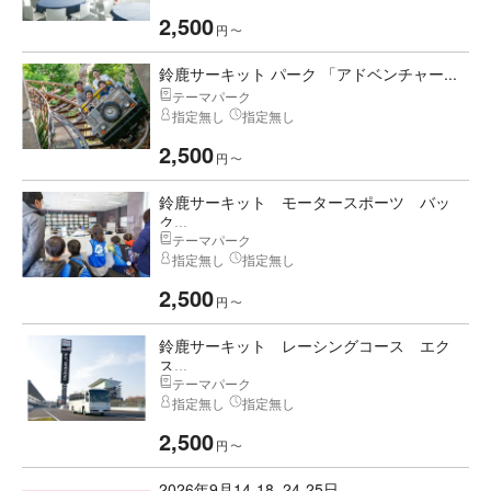
2,500
円
〜
鈴鹿サーキット パーク 「アドベンチャー...
テーマパーク
指定無し
指定無し
2,500
円
〜
鈴鹿サーキット モータースポーツ バッ
ク...
テーマパーク
指定無し
指定無し
2,500
円
〜
鈴鹿サーキット レーシングコース エク
ス...
テーマパーク
指定無し
指定無し
2,500
円
〜
2026年9月14-18, 24-25日...