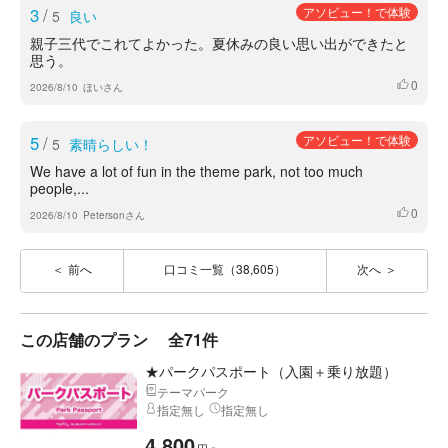
3
/
アソビュー！で体験
5
良い
親子三代でこれてよかった。夏休みの良い思い出ができたと
思う。
0
いいね
2026/8/10
ほいさん
5
/
アソビュー！で体験
5
素晴らしい！
We have a lot of fun in the theme park, not too much
people,...
0
いいね
2026/8/10
Petersonさん
前へ
口コミ一覧（38,605）
次へ
この店舗のプラン
全71件
★パークパスポート（入園＋乗り放題）
テーマパーク
指定無し
指定無し
4,800