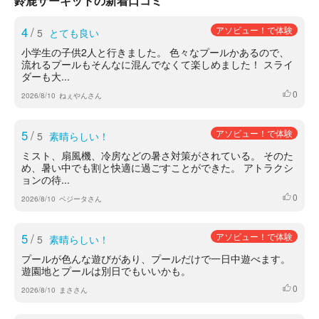
鈴鹿サーキットの新着口コミ
4
/
アソビュー！で体験
5
とても良い
小学生の子供2人と行きました。 色々なプールかあるので、
流れるプールもそんなに混んでなくて楽しめました！ スライ
ダーも大...
0
いいね
2026/8/10
ねぇやんさん
5
/
アソビュー！で体験
5
素晴らしい！
ミスト、扇風機、冷房などの暑さ対策がされている。 そのた
め、暑い中でも割と快適に過ごすことができた。 アトラクシ
ョンの待...
0
いいね
2026/8/10
ベジータさん
5
/
アソビュー！で体験
5
素晴らしい！
プールが色んな遊びがあり、プールだけで一日中遊べます。
遊園地とプールは別日でもいいかも。
0
いいね
2026/8/10
まささん